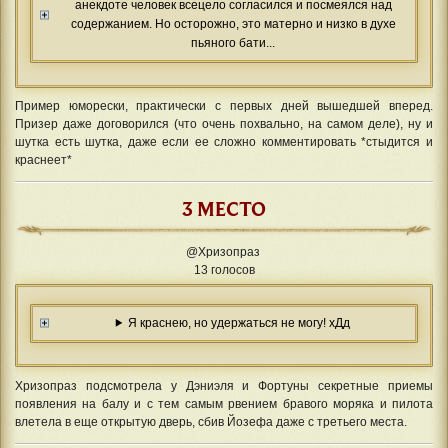
анекдоте человек всецело согласился и посмеялся над
содержанием. Но осторожно, это матерно и низко в духе
пьяного бати...
Пример юморески, практически с первых дней вышедшей вперед.
Призер даже договорился (что очень похвально, на самом деле), ну и
шутка есть шутка, даже если ее сложно комментировать *стыдится и
краснеет*
3 МЕСТО
@Хризопраз
13 голосов
Я краснею, но удержаться не могу! хДд
Хризопраз подсмотрела у Дэниэля и Фортуны секретные приемы
появления на балу и с тем самым рвением бравого моряка и пилота
влетела в еще открытую дверь, сбив Йозефа даже с третьего места.