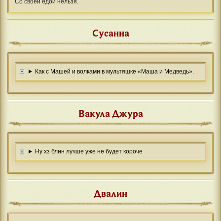
Со своей едой нельзя.
Сусанна
Как с Машей и волками в мультяшке «Маша и Медведь».
Вакула Джура
Ну хз блин лучше уже не будет короче
Двалин