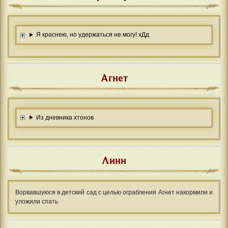
Я краснею, но удержаться не могу! хДд
Агнет
Из дневника хтонов
Линн
Ворвавшуюся в детский сад с целью ограбления Агнет накормили и
уложили спать