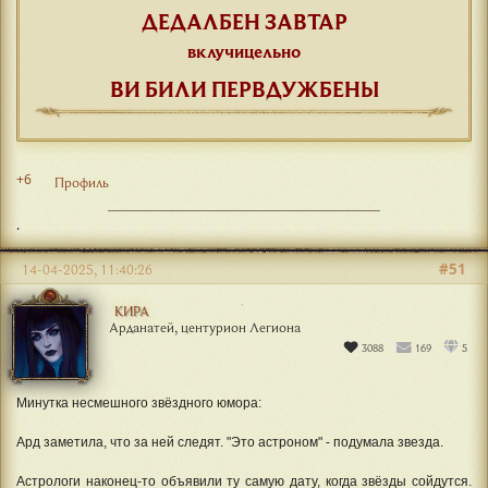
ДЕДАЛБЕН ЗАВТАР
вклучицельно
ВИ БИЛИ ПЕРВДУЖБЕНЫ
+6
Профиль
.
#51
14-04-2025, 11:40:26
КИРА
Арданатей, центурион Легиона
3088
169
5
Минутка несмешного звёздного юмора:
Ард заметила, что за ней следят. "Это астроном" - подумала звезда.
Астрологи наконец-то объявили ту самую дату, когда звёзды сойдутся.