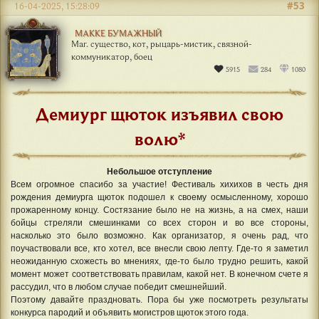
#53
16-04-2025, 15:28:09
МАККЕ БУМАЖНЫЙ
Маг. существо, кот, рыцарь-мистик, связной-
коммуникатор, боец
5915
284
1080
Демиург щюток изъявил свою
волю*
Небольшое отступление
Всем огромное спасибо за участие! Фестиваль хихихов в честь дня
рождения демиурга щюток подошел к своему осмысленному, хорошо
прожаренному концу. Состязание было не на жизнь, а на смех, наши
бойцы стреляли смешинками со всех сторон и во все стороны,
насколько это было возможно. Как организатор, я очень рад, что
поучаствовали все, кто хотел, все внесли свою лепту. Где-то я заметил
неожиданную схожесть во мнениях, где-то было трудно решить, какой
момент может соответствовать правилам, какой нет. В конечном счете я
рассудил, что в любом случае победит смешнейший.
Поэтому давайте праздновать. Пора бы уже посмотреть результаты
конкурса пародий и объявить могистров щюток этого года.