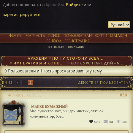
Добро пожаловать на
Аркхейм
.
Войдите
или
зарегистрируйтесь
.
ФОРУМ
МАТЧАСТЬ
ПОИСК
ПОЛЬЗОВАТЕЛИ
ВОЙТИ
МАГАЗИН
PR-ВХОД
РЕГИСТРАЦИЯ
активные
последние
АРКХЕЙМ
►
ПО ТУ СТОРОНУ ВСЕЛЕННОЙ
►
ИМПЕРАТИВЫ И КОНКУРСЫ
►
КОНКУРС ПАРОДИЙ «АРКХЕЙМСКИЕ ЮМОРЕСКИ»
0 Пользователи и 1 гость просматривают эту тему.
ВНИЗ
1
2
ДЕЙСТВИЯ ПОЛЬЗОВАТЕЛЯ
#50
14-04-2025, 00:38:58
МАККЕ БУМАЖНЫЙ
Маг. существо, кот, рыцарь-мистик, связной-
коммуникатор, боец
5915
284
1080