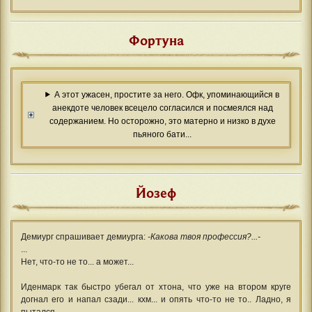
Фортуна
А этот ужасен, простите за него. Офк, упоминающийся в
анекдоте человек всецело согласился и посмеялся над
содержанием. Но осторожно, это матерно и низко в духе
пьяного бати...
Йозеф
Демиург спрашивает демиурга:
-Какова твоя профессия?...-
...
Нет, что-то не то... а может...
Иденмарк так быстро убегал от хтона, что уже на втором круге
догнал его и напал сзади... кхм... и опять что-то не то.. Ладно, я