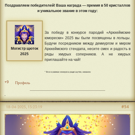
Поздравляем победителей! Ваша награда — премия в 50 кристаллов
и уникальное звание в этом году:
За победу в конкурсе пародий «Аркхеймские
юморески» 2025 вы были посвящены в лольцы.
Будучи посредником между демиургом и миром
Могистр щюток
Аркхеймского стендапа, несите смех и радость в
2025
ряды хмурых соперников. А не хмурых
приглашайте на чай!
* Все в рамках конкурса ради шутки, неканон
+9
Профиль
.
#54
18-04-2025, 15:23:19