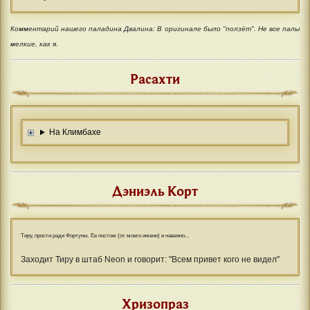
Комментарий нашего паладина Двалина: В оригинале было "ползёт". Не все палы
мелкие, как я.
Расахти
На Климбахе
Дэниэль Корт
Тиру, прости ради Фортуны. Ее постом (от моего имени) и навеяно...
Заходит Тиру в штаб Neon и говорит: "Всем привет кого не видел"
Хризопраз