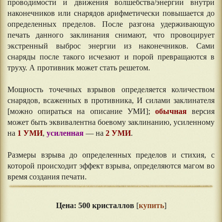
проводимости и движения волшебства/энергии внутри
наконечников или снарядов арифметически повышается до
определенных пределов. После разгона удерживающую
печать данного заклинания снимают, что провоцирует
экстренный выброс энергии из наконечников. Сами
снаряды после такого исчезают и порой превращаются в
труху. А противник может стать решетом.
Мощность точечных взрывов определяется количеством
снарядов, всаженных в противника, И силами заклинателя
[можно опираться на описание УМИ];
обычная
версия
может быть эквивалентна боевому заклинанию, усиленному
на
1 УМИ
,
усиленная
— на
2 УМИ
.
Размеры взрыва до определенных пределов и стихия, с
которой происходит эффект взрыва, определяются магом во
время создания печати.
⠀⠀
Цена: 500 кристаллов
[
купить
]