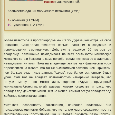
мастер
» для усиленной.
⠀⠀
Количество единиц магического источника [УМИ]:
⠀⠀
4
- обычная (+1 УМИ)
10
- усиленная (+2 УМИ).
Более известное в простонародье как Салки Дурака, несмотря на свое
название, Соке-пелле является весьма сложным в создании и
использовании заклинанием. Действуя в радиусе 50 метров от
владельца, заклинание накладывает на всех поблизости магическую
метку, что хоть и безвредна сама по себе, соединяет всех ее владельцев
невидимыми нитями. Пока на владельце эта метка - физический урон
переносится на любого, кто так же был помечен заклинанием. При этом,
чем больше участников данных "салок", тем более усиленным будет
урон. Сам маг не владеет возможностью намеренно выбрать, кто
получит метку - он может лишь заранее обдумать примерный
минимальный/максимальный размер живого существа и расу, что
попадет под действие магии. Тем не менее, сам маг всегда попадает под
действие своего заклинания.
Учитывая особенности заклинания, наиболее полезным оно
приходилось одиноким бойцам, что не только часто сражаются против
многочисленных противников, но и любят рискнуть разок другой.