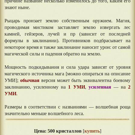
причине название несколько изменилось до того, каким его
знают ныне.
Рыцарь пронзает землю собственным оружием. Магия,
проводимая мистиком заставляет землю извергать лес
камней, гейзеров, лучей и пр (зависит от последней
формулы в заклинании). Противников подбрасывает на
некоторое время и также заклинание наносит урон: от самой
магической силы и падения обратно на землю.
Мощность подкидывания и сила удара зависят от уровня
магического источника мага [можно опираться на описание
УМИ];
обычная
версия может быть эквивалентна боевому
заклинанию, усиленному на
1 УМИ
,
усиленная
— на
2
УМИ
.
Размеры в соответствии с названиями — волшебная роща
значительно меньше волшебного леса.
⠀⠀
Цена: 500 кристаллов
[
купить
]