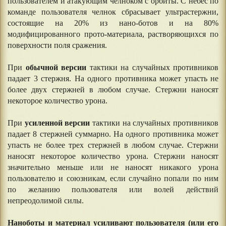
пользователем и атакующим челноком с орбиты. С небес по
команде пользователя челнок сбрасывает ультрастержни,
состоящие на 20% из нано-ботов и на 80%
модифицированного прото-материала, растворяющихся по
поверхности поля сражения.
При
обычной версии
тактики на случайных противников
падает 3 стержня. На одного противника может упасть не
более двух стержней в любом случае. Стержни наносят
некоторое количество урона.
При
усиленной версии
тактики на случайных противников
падает 8 стержней суммарно. На одного противника может
упасть не более трех стержней в любом случае. Стержни
наносят некоторое количество урона. Стержни наносят
значительно меньше или не наносят никакого урона
пользователю и союзникам, если случайно попали по ним
по желанию пользователя или волей действий
непреодолимой силы.
Наноботы и материал усиливают пользователя (или его