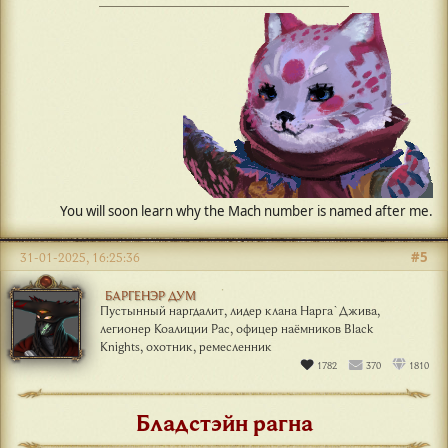
#5
31-01-2025, 16:25:36
БАРГЕНЭР ДУМ
Пустынный наргдалит, лидер клана Нарга`Джива,
легионер Коалиции Рас, офицер наёмников Black
Knights, охотник, ремесленник
1782
370
1810
Бладстэйн рагна