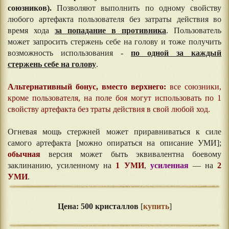
союзников).
Позволяют выполнить по одному свойству
любого артефакта пользователя без затраты действия во
время хода
за попадание в противника
. Пользователь
может запросить стержень себе на голову и тоже получить
возможность использования -
по одной за каждый
стержень себе на голову
.
Альтернативный бонус, вместо верхнего:
все союзники,
кроме пользователя, на поле боя могут использовать по 1
свойству артефакта без траты действия в свой любой ход.
Огневая мощь стержней может приравниваться к силе
самого артефакта [можно опираться на описание УМИ];
обычная
версия может быть эквивалентна боевому
заклинанию, усиленному на
1 УМИ
,
усиленная
— на
2
УМИ
.
⠀⠀
Цена: 500 кристаллов
[
купить
]