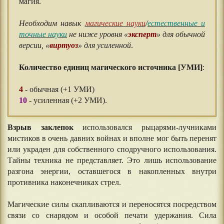
магия.
⠀⠀
Необходим навык
магические науки
/
естественные и
точные науки
не ниже уровня «
эксперт
» для обычной
версии, «
виртуоз
» для усиленной
.
⠀⠀
Количество единиц магического источника [УМИ]
:
⠀⠀
4
- обычная (+1 УМИ)
10
- усиленная (+2 УМИ).
Взрыв заклепок
использовался рыцарями-лучниками
мистиков в очень давних войнах и вполне мог быть перенят
или украден для собственного сподручного использования.
Тайны техника не представляет. Это лишь использование
разгона энергии, оставшегося в накопленных внутри
противника наконечниках стрел.
Магические силы скапливаются и переносятся посредством
связи со снарядом и особой печати удержания. Сила