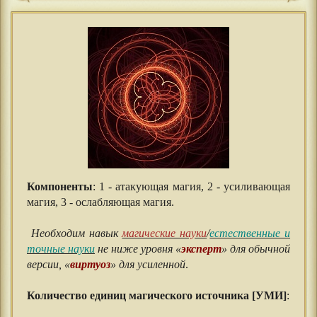
Компоненты
: 1 - атакующая магия, 2 - усиливающая
магия, 3 - ослабляющая магия.
⠀⠀
Необходим навык
магические науки
/
естественные и
точные науки
не ниже уровня «
эксперт
» для обычной
версии, «
виртуоз
» для усиленной
.
⠀⠀
Количество единиц магического источника [УМИ]
:
⠀⠀