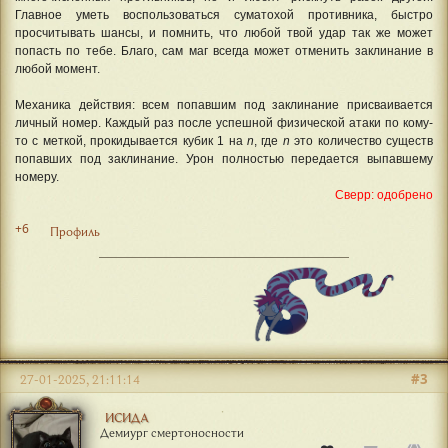
Главное уметь воспользоваться суматохой противника, быстро
просчитывать шансы, и помнить, что любой твой удар так же может
попасть по тебе. Благо, сам маг всегда может отменить заклинание в
любой момент.
Механика действия: всем попавшим под заклинание присваивается
личный номер. Каждый раз после успешной физической атаки по кому-
то с меткой, прокидывается кубик 1 на
n
, где
n
это количество существ
попавших под заклинание. Урон полностью передается выпавшему
номеру.
Сверр: одобрено
+6
Профиль
#3
27-01-2025, 21:11:14
ИСИДА
Демиург смертоносности