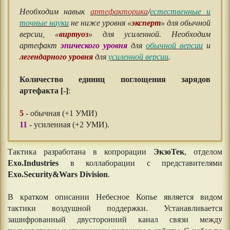
⠀⠀
Необходим навык
артефакторика
/
естественные и
точные науки
не ниже уровня «
эксперт
» для обычной
версии, «
виртуоз
» для усиленной. Необходим
артефакт
эпического уровня
для
обычной версии
и
легендарного уровня
для
усиленной версии
.
⠀⠀
Количество единиц поглощения зарядов
артефакта [-]
:
⠀⠀
5
- обычная (+1 УМИ)
11
- усиленная (+2 УМИ).
Тактика разработана в копрорации
ЭкзоТек
, отделом
Exo.Industries
в коллаборации с представителями
Exo.Security&Wars Division
.
В кратком описании Небесное Копье является видом
тактики воздушной поддержки. Устанавливается
зашифрованный двусторонний канал связи между