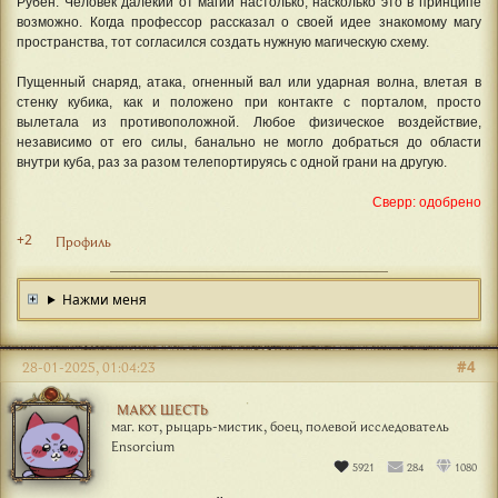
Рубен. Человек далёкий от магии настолько, насколько это в принципе
возможно. Когда профессор рассказал о своей идее знакомому магу
пространства, тот согласился создать нужную магическую схему.
Пущенный снаряд, атака, огненный вал или ударная волна, влетая в
стенку кубика, как и положено при контакте с порталом, просто
вылетала из противоположной. Любое физическое воздействие,
независимо от его силы, банально не могло добраться до области
внутри куба, раз за разом телепортируясь с одной грани на другую.
Сверр: одобрено
+2
Профиль
Нажми меня
#4
28-01-2025, 01:04:23
МАКХ ШЕСТЬ
маг. кот, рыцарь-мистик, боец, полевой исследователь
Ensorcium
5921
284
1080