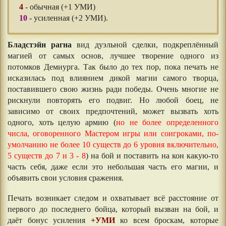
4
- обычная (+1 УМИ)
10
- усиленная (+2 УМИ).
Бладстэйн рагна
вид дуэльной сделки, подкреплённый
магией от самых основ, лучшее творение одного из
потомков Демиурга. Так было до тех пор, пока печать не
исказилась под влиянием дикой магии самого творца,
поставившего свою жизнь ради победы. Очень многие не
рискнули повторять его подвиг. Но любой боец, не
зависимо от своих предпочтений, может вызвать хоть
одного, хоть целую армию (
но не более определенного
числа, оговоренного Мастером игры или соигроками, по-
умолчанию не более 10 существ до 6 уровня включительно,
5 существ до 7 и 3 - 8
) на бой и поставить на кон какую-то
часть себя, даже если это небольшая часть его магии, и
объявить свои условия сражения.
Печать возникает следом и охватывает всё расстояние от
первого до последнего бойца, который вызван на бой, и
даёт бонус усиления
+УМИ
ко всем броскам, которые