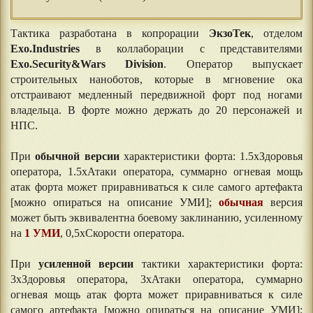
Тактика разработана в копрорации
ЭкзоТек
, отделом
Exo.Industries
в коллаборации с представителями
Exo.Security&Wars Division
. Оператор выпускает
строительных наноботов, которые в мгновение ока
отстраивают медленный передвижной форт под ногами
владельца. В форте можно держать до 20 персонажей и
НПС.
При
обычной версии
характеристики форта: 1.5хЗдоровья
оператора, 1.5хАтаки оператора, суммарно огневая мощь
атак форта может приравниваться к силе самого артефакта
[можно опираться на описание УМИ];
обычная
версия
может быть эквивалентна боевому заклинанию, усиленному
на
1 УМИ
, 0,5хСкорости оператора.
При
усиленной версии
тактики характеристики форта:
3хЗдоровья оператора, 3хАтаки оператора, суммарно
огневая мощь атак форта может приравниваться к силе
самого артефакта [можно опираться на описание УМИ];