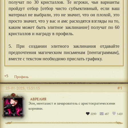
получат по 30 кристаллов. Те игроки, чьи варианты
пройдут отбор [отбор чисто субъективный, если ваш
материал не выбрали, это не значит, что он плохой, это
просто значит, что у вас и амс расходятся взгляды на то,
каким может быть элитное заклинание] получат по 60
кристаллов и награду в профиль.
5. При создании элитного заклинания отдавайте
предпочтения магическим письменам [пентаграммам],
вместе с текстом необходимо прислать графику.
+5
Профиль
#1
23-01-2025, 15:51:15
АВРЕЛИЯ
Эон, менталист и зачарователь с аристократическими
корнями.
2290
487
1420