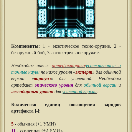
Компоненты
: 1 - экзотическое техно-оружие, 2 -
безоружный бой, 3 - огнестрельное оружие.
⠀⠀
Необходим навык
артефакторика
/
естественные и
точные науки
не ниже уровня «
эксперт
» для обычной
версии, «
виртуоз
» для усиленной. Необходим
артефакт
эпического уровня
для
обычной версии
и
легендарного уровня
для
усиленной версии
.
⠀⠀
Количество единиц поглощения зарядов
артефакта [-]
:
⠀⠀
5
- обычная (+1 УМИ)
11
- усиленная (+2 УМИ).