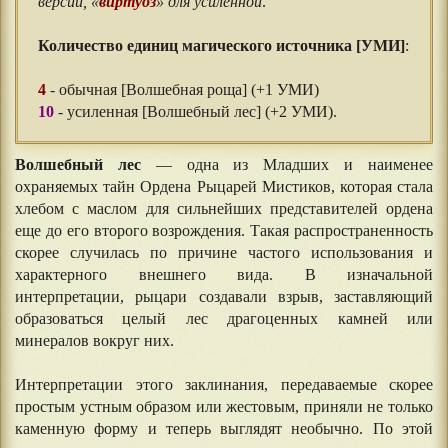
версии, «
виртуоз
» для усиленной
.
⠀⠀
Количество единиц магического источника [УМИ]
:
⠀⠀
4
- обычная [Волшебная роща] (+1 УМИ)
10
- усиленная [Волшебный лес] (+2 УМИ).
Волшебный лес
— одна из Младших и наименее
охраняемых тайн Ордена Рыцарей Мистиков, которая стала
хлебом с маслом для сильнейших представителей ордена
еще до его второго возрождения. Такая распространенность
скорее случилась по причине частого использования и
характерного внешнего вида. В изначальной
интерпретации, рыцари создавали взрыв, заставляющий
образоваться целый лес драгоценных камней или
минералов вокруг них.
Интерпретации этого заклинания, передаваемые скорее
простым устным образом или жестовым, приняли не только
каменную форму и теперь выглядят необычно. По этой