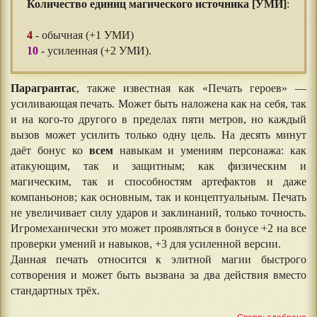
Количество единиц магического источника [УМИ]
:
⠀⠀
4
- обычная (+1 УМИ)
10
- усиленная (+2 УМИ).
Парагрантас
, также известная как «Печать героев» —
усиливающая печать. Может быть наложена как на себя, так
и на кого-то другого в пределах пяти метров, но каждый
вызов может усилить только одну цель. На десять минут
даёт бонус ко
всем
навыкам и умениям персонажа: как
атакующим, так и защитным; как физическим и
магическим, так и способностям артефактов и даже
компаньонов; как основным, так и концептуальным. Печать
не увеличивает силу ударов и заклинаний, только точность.
Игромеханически это может проявляться в бонусе +2 на все
проверки умений и навыков, +3 для усиленной версии.
Данная печать относится к элитной магии быстрого
сотворения и может быть вызвана за два действия вместо
стандартных трёх.