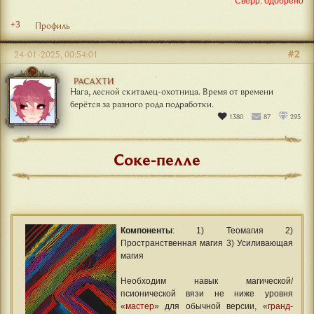
Сверр: одобрено
+3
Профиль
#2
24-01-2025, 00:54:01
РАСАХТИ
Нага, лесной скиталец-охотница. Время от времени
берётся за разного рода подработки.
1380
87
295
Соке-пелле
Компоненты
: 1) Теомагия 2)
Пространственная магия 3) Усиливающая
магия
Необходим навык магической/
псионической вязи не ниже уровня
«
мастер
» для обычной версии, «
гранд-