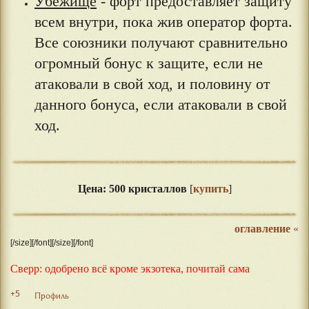
Убежище
- форт предоставляет защиту
всем внутри, пока жив оператор форта.
Все союзники получают сравнительно
огромный бонус к защите, если не
атаковали в свой ход, и половину от
данного бонуса, если атаковали в свой
ход.
⠀⠀
Цена: 500 кристаллов
[
купить
]
оглавление
«
[/size][/font][/size][/font]
Сверр: одобрено всё кроме экзотека, почитай сама
+5
Профиль