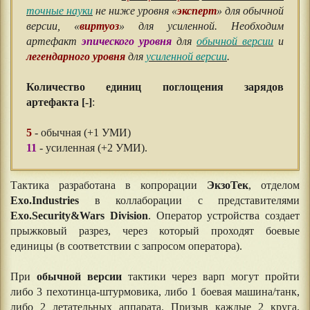
точные науки
не ниже уровня «
эксперт
» для обычной
версии, «
виртуоз
» для усиленной. Необходим
артефакт
эпического уровня
для
обычной версии
и
легендарного уровня
для
усиленной версии
.
⠀⠀
Количество единиц поглощения зарядов
артефакта [-]
:
⠀⠀
5
- обычная (+1 УМИ)
11
- усиленная (+2 УМИ).
Тактика разработана в копрорации
ЭкзоТек
, отделом
Exo.Industries
в коллаборации с представителями
Exo.Security&Wars Division
. Оператор устройства создает
прыжковый разрез, через который проходят боевые
единицы (в соответствии с запросом оператора).
При
обычной версии
тактики через варп могут пройти
либо 3 пехотинца-штурмовика, либо 1 боевая машина/танк,
либо 2 летательных аппарата. Призыв каждые 2 круга.