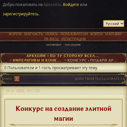
Добро пожаловать на
Аркхейм
.
Войдите
или
зарегистрируйтесь
.
ФОРУМ
МАТЧАСТЬ
ПОИСК
ПОЛЬЗОВАТЕЛИ
ВОЙТИ
МАГАЗИН
PR-ВХОД
РЕГИСТРАЦИЯ
активные
последние
АРКХЕЙМ
►
ПО ТУ СТОРОНУ ВСЕЛЕННОЙ
►
ИМПЕРАТИВЫ И КОНКУРСЫ
►
КОНКУРС «ПОДАРИ АРКХЕЙМУ ЭЛИТКУ»
0 Пользователи и 1 гость просматривают эту тему.
ВНИЗ
1
ДЕЙСТВИЯ ПОЛЬЗОВАТЕЛЯ
23-01-2025, 10:11:53
Конкурс на создание элитной
магии