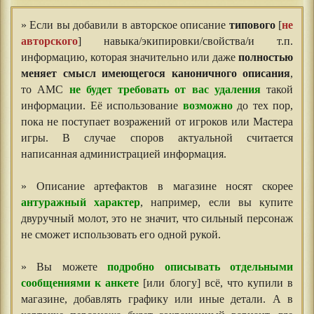
» Если вы добавили в авторское описание
типового
[
не
авторского
] навыка/экипировки/свойства/и т.п.
информацию, которая значительно или даже
полностью
меняет смысл имеющегося каноничного описания
,
то АМС
не будет требовать от вас удаления
такой
информации. Её использование
возможно
до тех пор,
пока не поступает возражений от игроков или Мастера
игры. В случае споров актуальной считается
написанная администрацией информация.
» Описание артефактов в магазине носят скорее
антуражный характер
, например, если вы купите
двуручный молот, это не значит, что сильный персонаж
не сможет использовать его одной рукой.
» Вы можете
подробно описывать отдельными
сообщениями к анкете
[или блогу] всё, что купили в
магазине, добавлять графику или иные детали. А в