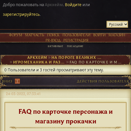
Добро пожаловать на
Аркхейм
.
Войдите
или
зарегистрируйтесь
.
ФОРУМ
МАТЧАСТЬ
ПОИСК
ПОЛЬЗОВАТЕЛИ
ВОЙТИ
МАГАЗИН
PR-ВХОД
РЕГИСТРАЦИЯ
активные
последние
АРКХЕЙМ
►
НА ПОРОГЕ ВЕЛИКИХ ОТКРЫТИЙ
►
ИГРОМЕХАНИКА И РАЗВИТИЕ ПЕРСОНАЖА
►
FAQ ПО КАРТОЧКЕ И МАГАЗИНУ
0 Пользователи и 3 гостей просматривают эту тему.
ВНИЗ
1
ДЕЙСТВИЯ ПОЛЬЗОВАТЕЛЯ
24-03-2022, 07:33:41
FAQ по карточке персонажа и
магазину прокачки