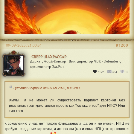
#1260
09-09-2025, 21:00:31
СВЕРР ШАХРАССАР
Дархат, Лорд-Консорт Вии, директор ЧВК «Defender»,
архимагистр ЭльРан
3172
534
10
Цитата: Зефирис от 09-09-2025, 03:53:03
Хммм... а не может ли существовать вариант карточки
без
реальных трат кристаллов просто как "калькулятор" для НПС? Или
тип того...
К сожалению у нас нет такого функционала, да он и не нужен. НПЦ не
требуют создание карточки, и их навыки (как и сами НПЦ) отыгрываются