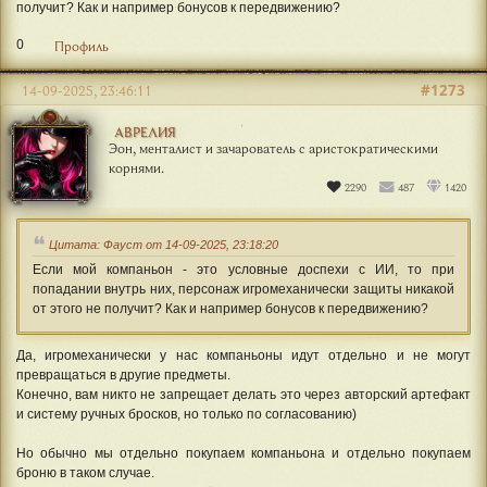
получит? Как и например бонусов к передвижению?
0
Профиль
#1273
14-09-2025, 23:46:11
АВРЕЛИЯ
Эон, менталист и зачарователь с аристократическими
корнями.
2290
487
1420
Цитата: Фауст от 14-09-2025, 23:18:20
Если мой компаньон - это условные доспехи с ИИ, то при
попадании внутрь них, персонаж игромеханически защиты никакой
от этого не получит? Как и например бонусов к передвижению?
Да, игромеханически у нас компаньоны идут отдельно и не могут
превращаться в другие предметы.
Конечно, вам никто не запрещает делать это через авторский артефакт
и систему ручных бросков, но только по согласованию)
Но обычно мы отдельно покупаем компаньона и отдельно покупаем
броню в таком случае.