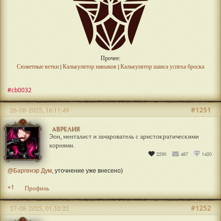
Прочее:
Сюжетные ветки
|
Калькулятор навыков
|
Калькулятор шанса успеха броска
#cb0032
#1251
26-08-2025, 16:11:49
АВРЕЛИЯ
Эон, менталист и зачарователь с аристократическими
корнями.
2290
487
1420
@Баргенэр Дум
, уточнение уже внесено)
+1
Профиль
#1252
27-08-2025, 01:32:22