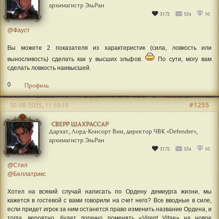
архимагистр ЭльРан
3172
534
10
@Фауст
Вы можете 2 показателя из характеристик (сила, ловкость или
выносливость) сделать как у высших эльфов.
По сути, могу вам
сделать ловкость наивысшей.
0
Профиль
#1255
30-08-2025, 11:10:19
СВЕРР ШАХРАССАР
Дархат, Лорд-Консорт Вии, директор ЧВК «Defender»,
архимагистр ЭльРан
3172
534
10
@Стил
@Беллатрикс
Хотел на всякий случай написать по Ордену демиурга жизни, мы
кажется в гостевой с вами говорили на счет него? Все вводные в силе,
если придет игрок за ним останется право изменить название Ордена, и
тогда, вероятно, будет логично поменять «Virent Vitae» на новое