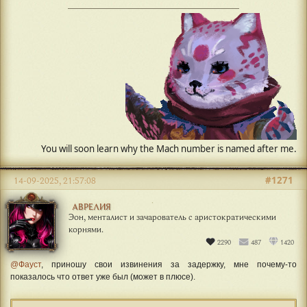
#1271
14-09-2025, 21:57:08
АВРЕЛИЯ
Эон, менталист и зачарователь с аристократическими
корнями.
2290
487
1420
@Фауст
, приношу свои извинения за задержку, мне почему-то
показалось что ответ уже был (может в плюсе).