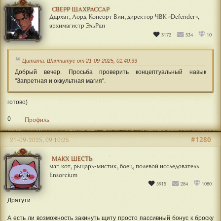
СВЕРР ШАХРАССАР
Дархат, Лорд-Консорт Вии, директор ЧВК «Defender»,
архимагистр ЭльРан
3172
534
10
Цитата: Шантитус от 21-09-2025, 01:40:33
Добрый вечер. Просьба проверить концептуальный навык
"Запретная и оккультная магия".
готово)
0
Профиль
#1280
21-09-2025, 09:10:25
МАКХ ШЕСТЬ
маг. кот, рыцарь-мистик, боец, полевой исследователь
Ensorcium
5915
284
1080
Дратути
А есть ли возможность закинуть щиту просто пассивный бонус к броску