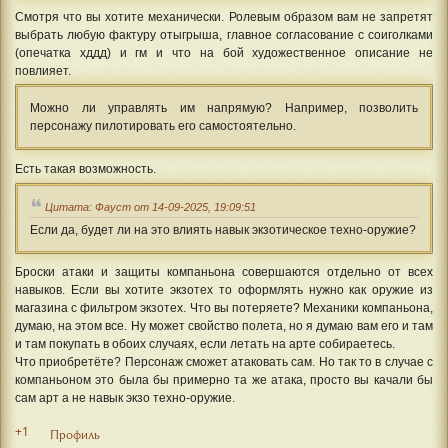
Смотря что вы хотите механически. Ролевым образом вам не запретят
выбрать любую фактуру отыгрыша, главное согласование с соиголками
(опечатка хддд) и гм и что на бой художественное описание не
повлияет.
Можно ли управлять им напрямую? Например, позволить
персонажу пилотировать его самостоятельно.
Есть такая возможность.
Цитата: Фауст от 14-09-2025, 19:09:51
Если да, будет ли на это влиять навык экзотическое техно-оружие?
Броски атаки и защиты компаньона совершаются отдельно от всех
навыков. Если вы хотите экзотех то оформлять нужно как оружие из
магазина с фильтром экзотех. Что вы потеряете? Механики компаньона,
думаю, на этом все. Ну может свойство полета, но я думаю вам его и там
и там покупать в обоих случаях, если летать на арте собираетесь.
Что приобретёте? Персонаж сможет атаковать сам. Но так то в случае с
компаньоном это была бы примерно та же атака, просто вы качали бы
сам арт а не навык экзо техно-оружие.
+1
Профиль