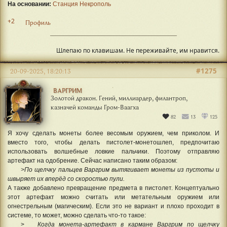
На основании:
Станция Некрополь
+2
Профиль
⠀
Шлепаю по клавишам. Не переживайте, им нравится.
#1275
20-09-2025, 18:20:13
ВАРГРИМ
Золотой дракон. Гений, миллиардер, филантроп,
казначей команды Гром-Ваагха
82
13
125
Я хочу сделать монеты более весомым оружием, чем приколом. И
вместо того, чтобы делать пистолет-монетошлеп, предпочитаю
использовать волшебные ловкие пальчики. Поэтому отправляю
артефакт на одобрение. Сейчас написано таким образом:
>По щелчку пальцев Варгрим вытягивает монеты из пустоты и
швыряет их вперёд со скоростью пули.
А также добавлено превращение предмета в пистолет. Концептуально
этот артефакт можно считать или метательным оружием или
огнестрельным (магическим). Если это не вариант и плохо проходит в
системе, то может, можно сделать что-то такое:
>
Когда монета-артефакт в кармане Варгрим п
о щелчку