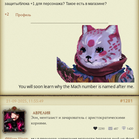
защиты/блока +1 для персонажа? Такое есть в магазине?
+2
Профиль
#1281
21-09-2025, 11:55:49
АВРЕЛИЯ
Эон, менталист и зачарователь с аристократическими
корнями.
2290
487
1420
@Макх Шесть
, мы в процессе написания матчасти (которая ещё не факт