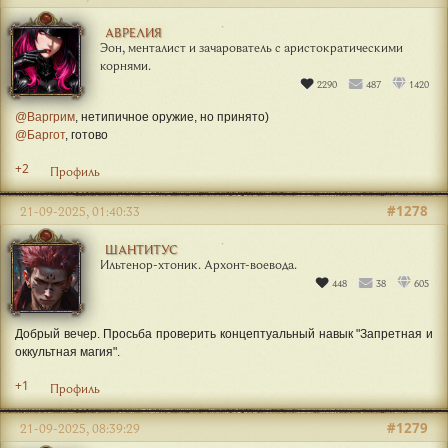
АВРЕЛИЯ
Эон, менталист и зачарователь с аристократическими
корнями.
2290
487
1420
@Варгрим
, нетипичное оружие, но принято)
@Баргот
, готово
+2
Профиль
#1278
21-09-2025, 01:40:33
ШАНТИТУС
Ильтенор-хтоник. Архонт-воевода.
448
38
605
Добрый вечер. Просьба проверить концептуальный навык "Запретная и
оккультная магия".
+1
Профиль
#1279
21-09-2025, 08:39:29