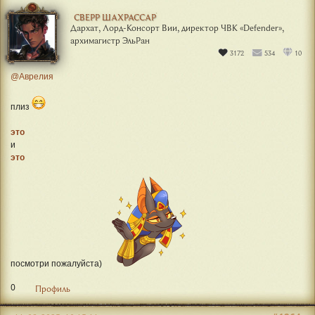
СВЕРР ШАХРАССАР
Дархат, Лорд-Консорт Вии, директор ЧВК «Defender»,
архимагистр ЭльРан
3172
534
10
@Аврелия
плиз
это
и
это
посмотри пожалуйста)
0
Профиль