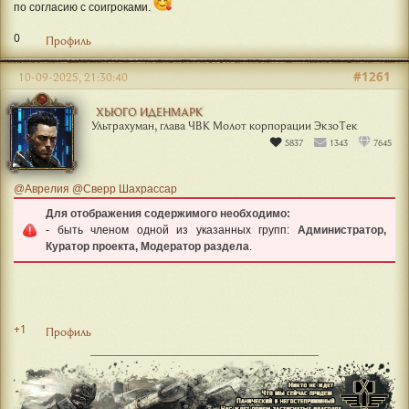
по согласию с соигроками.
0
Профиль
#1261
10-09-2025, 21:30:40
ХЬЮГО ИДЕНМАРК
Ультрахуман, глава ЧВК Молот корпорации ЭкзоТек
5837
1343
7645
@Аврелия
@Сверр Шахрассар
Для отображения содержимого необходимо:
- быть членом одной из указанных групп:
Администратор,
Куратор проекта, Модератор раздела
.
+1
Профиль