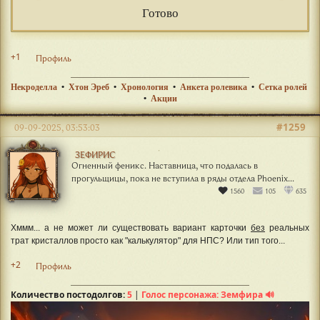
Готово
+1
Профиль
Некроделла
•
Хтон Эреб
•
Хронология
•
Анкета ролевика
•
Сетка ролей
•
Акции
#1259
09-09-2025, 03:53:03
ЗЕФИРИС
Огненный феникс. Наставница, что подалась в
прогульщицы, пока не вступила в ряды отдела Phoenix...
1560
105
635
Хммм... а не может ли существовать вариант карточки
без
реальных
трат кристаллов просто как "калькулятор" для НПС? Или тип того...
+2
Профиль
Количество постодолгов:
5
|
Голос персонажа: Земфира 🔊