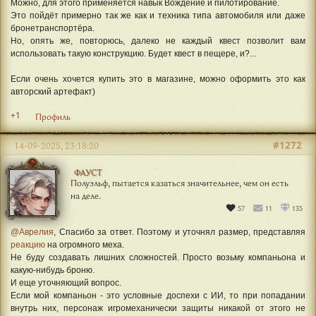
Можно, для этого применяется навык Вождение и пилотирование.
Это пойдёт примерно так же как и техника типа автомобиля или даже
бронетранспортёра.
Но, опять же, повторюсь, далеко не каждый квест позволит вам
использовать такую конструкцию. Будет квест в пещере, и?...
Если очень хочется купить это в магазине, можно оформить это как
авторский артефакт)
+1
Профиль
#1272
14-09-2025, 23:18:20
ФАУСТ
Полуэльф, пытается казаться значительнее, чем он есть
на деле.
57
11
135
@Аврелия
, Спасибо за ответ. Поэтому и уточнял размер, представляя
реакцию
на огромного меха.
Не буду создавать лишних сложностей. Просто возьму компаньона и
какую-нибудь броню.
И еще уточняющий вопрос.
Если мой компаньон - это условные доспехи с ИИ, то при попадании
внутрь них, персонаж игромеханически защиты никакой от этого не