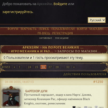
Добро пожаловать на
Аркхейм
.
Войдите
или
зарегистрируйтесь
.
ФОРУМ
МАТЧАСТЬ
ПОИСК
ПОЛЬЗОВАТЕЛИ
ВОЙТИ
МАГАЗИН
PR-ВХОД
РЕГИСТРАЦИЯ
активные
последние
АРКХЕЙМ
►
НА ПОРОГЕ ВЕЛИКИХ ОТКРЫТИЙ
►
ИГРОМЕХАНИКА И РАЗВИТИЕ ПЕРСОНАЖА
►
ЗАПРОСЫ ПО МАГАЗИНУ И КАРТОЧКЕ
0 Пользователи и 1 гость просматривают эту тему.
ВНИЗ
1
...
24
25
26
27
28
...
32
ДЕЙСТВИЯ ПОЛЬЗОВАТЕЛЯ
#1250
26-08-2025, 16:07:13
БАРГЕНЭР ДУМ
Пустынный наргдалит, лидер клана Нарга`Джива,
легионер Коалиции Рас, офицер наёмников Black
Knights, охотник, ремесленник
1781
370
1810