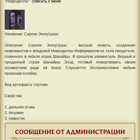
"Некроделла" -
списать с меня
.
Название: Сероик Энгер'шаас
Описание: Сероик Энгер'шаас - высшая нежить, созданная
некромантом и владыкой Некроделлы Инфирмуксом из тела предателя,
повинного в гибели клана Шанайры. В прошлом элементаль. Верный и
преданный страж Шанайры Энэд, готовый пожертвовать своим
посмертием ради её блага. Слушается беспрекословно любым
приказам хозяйки.
Вид артефакта: спутник
Свойства:
1. дальняя атака
2. безумие
3. некротик
СООБЩЕНИЕ ОТ АДМИНИСТРАЦИИ