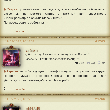
танка.
@Сейран
, у меня сейчас нет щита для того чтобы попробовать, но
разве вы не можете купить в тяжёлый щит способность
«Трансформация в оружие (лёгкий щит)»?
По-моему, должно работать)
0
Профиль
#1265
11-09-2025, 10:18:02
СЕЙРАН
Действующий легионер коалиции рас. Бывший
наследный принц королевства Иллирии
4942
469
815
@Аврелия
, если бы я докупал трансформацию, то в предмет - в наручи.
Но пока я думаю, что просто доставать его из подпространства и
убирать, соответственно, обратно. Так норм?)
0
Профиль
#1266
11-09-2025, 10:19:19
АВРЕЛИЯ