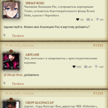
ЭЙНАР ФОКС
Чиновник Коалиции Рас, соучредитель корпорации
Тенко, основатель благотворительного фонда Ясное
Небо, культист Чернобога
182
26
650
Здравствуйте. Можно мне Коалицию Рас в карточку добавить?
0
Профиль
#1253
27-08-2025, 08:52:04
АВРЕЛИЯ
Эон, менталист и зачарователь с аристократическими
корнями.
2290
487
1420
@Эйнар Фокс
, добавлено
0
Профиль
#1254
30-08-2025, 10:56:08
СВЕРР ШАХРАССАР
Дархат, Лорд-Консорт Вии, директор ЧВК «Defender»,