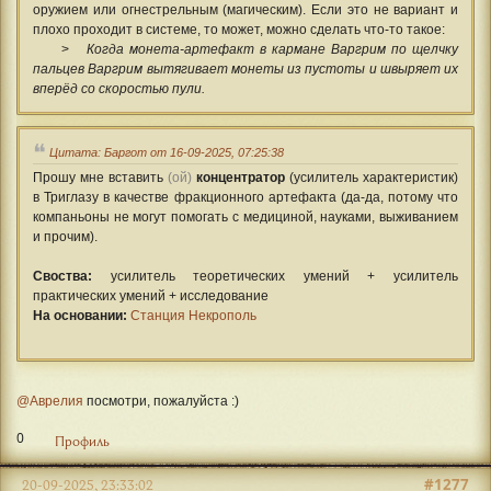
оружием или огнестрельным (магическим). Если это не вариант и
плохо проходит в системе, то может, можно сделать что-то такое:
>
Когда монета-артефакт в кармане Варгрим п
о щелчку
пальцев Варгрим вытягивает монеты из пустоты и швыряет их
вперёд со скоростью пули.
Цитата: Баргот от 16-09-2025, 07:25:38
Прошу мне вставить
(ой)
концентратор
(усилитель характеристик)
в Триглазу в качестве фракционного артефакта (да-да, потому что
компаньоны не могут помогать с медициной, науками, выживанием
и прочим).
Своства:
усилитель теоретических умений + усилитель
практических умений + исследование
На основании:
Станция Некрополь
@Аврелия
посмотри, пожалуйста :)
0
Профиль
#1277
20-09-2025, 23:33:02