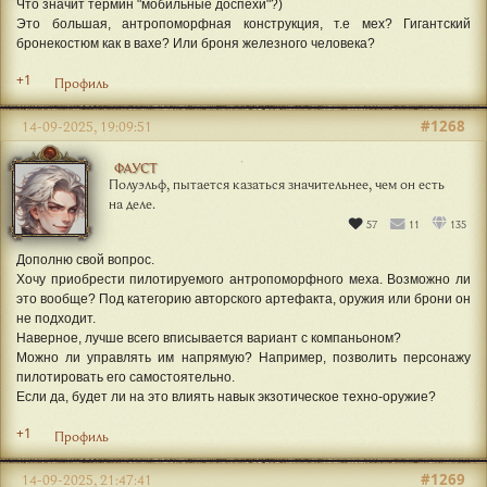
Что значит термин "мобильные доспехи"?)
Это большая, антропоморфная конструкция, т.е мех? Гигантский
бронекостюм как в вахе? Или броня железного человека?
+1
Профиль
#1268
14-09-2025, 19:09:51
ФАУСТ
Полуэльф, пытается казаться значительнее, чем он есть
на деле.
57
11
135
Дополню свой вопрос.
Хочу приобрести пилотируемого антропоморфного меха. Возможно ли
это вообще? Под категорию авторского артефакта, оружия или брони он
не подходит.
Наверное, лучше всего вписывается вариант с компаньоном?
Можно ли управлять им напрямую? Например, позволить персонажу
пилотировать его самостоятельно.
Если да, будет ли на это влиять навык экзотическое техно-оружие?
+1
Профиль
#1269
14-09-2025, 21:47:41