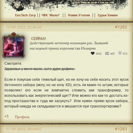
||
||
||
Exo.Tech Corp
ЧВК 'Молот'
Новая Утопия
Сурья Химан
#1262
10-09-2025, 22:40:30
СЕЙРАН
Действующий легионер коалиции рас. Бывший
наследный принц королевства Иллирии
4942
469
815
Смотрите.
Здоровья у меня мало, зато дури дофига.
Если я покупаю себе тяжелый щит, но не хочу на себе носить этот кусок
бетонного забора (могу, но не хочу XD), есть ли какие-то штуки, которые
позволяет его если не компактно сложить аки трансформер, то
использовать как энергетический щит? Или можно его как-то достать из-
под пространства и туда же засунуть? Или нужен прямо кусок забора,
который никуда не складывается и мешается при транспортировке?
+5
Профиль
#1263
11-09-2025, 09:44:07