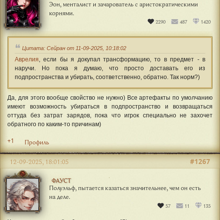
Эон, менталист и зачарователь с аристократическими
корнями.
2290
487
1420
Цитата: Сейран от 11-09-2025, 10:18:02
Аврелия
, если бы я докупал трансформацию, то в предмет - в
наручи. Но пока я думаю, что просто доставать его из
подпространства и убирать, соответственно, обратно. Так норм?)
Да, для этого вообще свойство не нужно) Все артефакты по умолчанию
имеют возможность убираться в подпространство и возвращаться
оттуда без затрат зарядов, пока что игрок специально не захочет
обратного по каким-то причинам)
+1
Профиль
#1267
12-09-2025, 18:01:05
ФАУСТ
Полуэльф, пытается казаться значительнее, чем он есть
на деле.
57
11
135