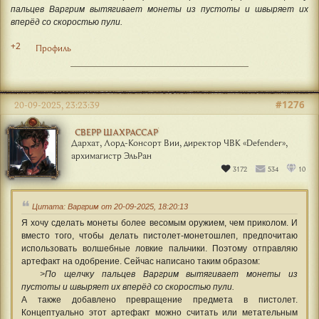
пальцев Варгрим вытягивает монеты из пустоты и швыряет их
вперёд со скоростью пули.
+2
Профиль
#1276
20-09-2025, 23:23:39
СВЕРР ШАХРАССАР
Дархат, Лорд-Консорт Вии, директор ЧВК «Defender»,
архимагистр ЭльРан
3172
534
10
Цитата: Варгрим от 20-09-2025, 18:20:13
Я хочу сделать монеты более весомым оружием, чем приколом. И
вместо того, чтобы делать пистолет-монетошлеп, предпочитаю
использовать волшебные ловкие пальчики. Поэтому отправляю
артефакт на одобрение. Сейчас написано таким образом:
>По щелчку пальцев Варгрим вытягивает монеты из
пустоты и швыряет их вперёд со скоростью пули.
А также добавлено превращение предмета в пистолет.
Концептуально этот артефакт можно считать или метательным