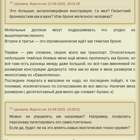
Цитата: Фауст от 12-09-2025, 18:01:05
Это большая, антропоморфная конструкция, т.е мех? Гигантский
бронекостюм как в вахе? Или броня железного человека?
Мобильные доспехи могут подразумевать что угодно из
вышеперечисленного.
Второе и третье — это игромеханически идёт как тяжёлая броня.
Первое — уже сложнее, скорее всего как транспорт. Относительно
небольшие тяжёлые боевые мехи ещё можно пропихнуть как броню, но
всё-таки есть разница между даже большой, но всё-таки вменяемой по
размерам конструкции дредноута типа как из вахи и меха размером с
многоэтажку из «Евангелиона».
Последнее покупать в магазине не надо, но последнее пойдёт, я так
понимаю, исключительно по согласованию во все квесты. Наличие меха
размером с десятиэтажный дом много где сломает баланс x)
Цитата: Фауст от 14-09-2025, 19:09:51
Можно ли управлять им напрямую? Например, позволить
персонажу пилотировать его самостоятельно.
Если да, будет ли на это влиять навык экзотическое техно-оружие?