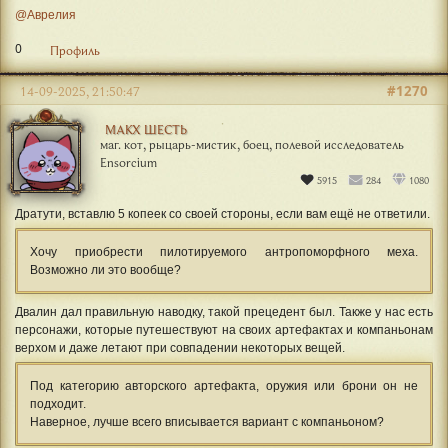
@Аврелия
0
Профиль
#1270
14-09-2025, 21:50:47
МАКХ ШЕСТЬ
маг. кот, рыцарь-мистик, боец, полевой исследователь
Ensorcium
5915
284
1080
Дратути, вставлю 5 копеек со своей стороны, если вам ещё не ответили.
Хочу приобрести пилотируемого антропоморфного меха.
Возможно ли это вообще?
Двалин дал правильную наводку, такой прецедент был. Также у нас есть
персонажи, которые путешествуют на своих артефактах и компаньонам
верхом и даже летают при совпадении некоторых вещей.
Под категорию авторского артефакта, оружия или брони он не
подходит.
Наверное, лучше всего вписывается вариант с компаньоном?