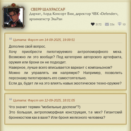
СВЕРР ШАХРАССАР
Дархат, Лорд-Консорт Вии, директор ЧВК «Defender»,
архимагистр ЭльРан
3172
534
10
Цитата: Фауст от 14-09-2025, 19:09:51
Дополню свой вопрос.
Хочу приобрести пилотируемого антропоморфного меха.
Возможно ли это вообще? Под категорию авторского артефакта,
оружия или брони он не подходит.
Наверное, лучше всего вписывается вариант с компаньоном?
Можно ли управлять им напрямую? Например, позволить
персонажу пилотировать его самостоятельно.
Если да, будет ли на это влиять навык экзотическое техно-оружие?
Цитата: Фауст от 12-09-2025, 18:01:05
Что значит термин "мобильные доспехи"?)
Это большая, антропоморфная конструкция, т.е мех? Гигантский
бронекостюм как в вахе? Или броня железного человека?