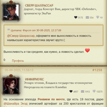
СВЕРР ШАХРАССАР
Дархат, Лорд-Консорт Вии, директор ЧВК «Defender»,
архимагистр ЭльРан
3172
534
10
Цитата: Фауст от 30-08-2025, 12:17:06
@Сверр Шахрассар
, оформите мне выносливость и ловкость.
наивысшая характеристика звучит круто (:
Выносливость и так средняя, как нужно, а ловкость сделал.
0
Профиль
#1258
05-09-2025, 11:58:13
ИНФИРМУКС
Этнарх-хтоник, Владыка государства-хтонократии
Некроделла на планете Климбах
4857
1012
12275
На основании эпизода
Реквием по мечте
, где есть 19 постов, дарю
@Шанайра Энэд
эпический артефакт за 200 кристаллов от фракции