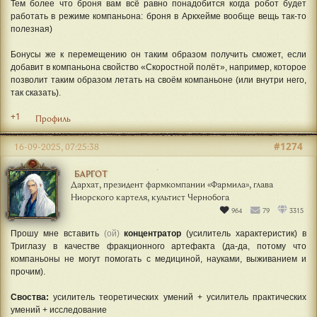
Тем более что броня вам всё равно понадобится когда робот будет
работать в режиме компаньона: броня в Аркхейме вообще вещь так-то
полезная)
Бонусы же к перемещению он таким образом получить сможет, если
добавит в компаньона свойство «Скоростной полёт», например, которое
позволит таким образом летать на своём компаньоне (или внутри него,
так сказать).
+1
Профиль
#1274
16-09-2025, 07:25:38
БАРГОТ
Дархат, президент фармкомпании «Фармила», глава
Ниорского картеля, культист Чернобога
964
79
3315
Прошу мне вставить
(ой)
концентратор
(усилитель характеристик) в
Триглазу в качестве фракционного артефакта (да-да, потому что
компаньоны не могут помогать с медициной, науками, выживанием и
прочим).
Своства:
усилитель теоретических умений + усилитель практических
умений + исследование