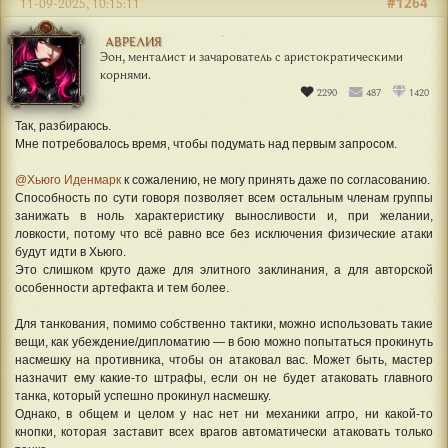
#1264
11-09-2025, 10:15:11
АВРЕЛИЯ
Эон, менталист и зачарователь с аристократическими
корнями.
2290
487
1420
Так, разбираюсь.
Мне потребовалось время, чтобы подумать над первым запросом.
@Хьюго Иденмарк
к сожалению, не могу принять даже по согласованию.
Способность по сути говоря позволяет всем остальным членам группы
занижать в ноль характеристику выносливости и, при желании,
ловкости, потому что всё равно все без исключения физические атаки
будут идти в Хьюго.
Это слишком круто даже для элитного заклинания, а для авторской
особенности артефакта и тем более.
Для танкования, помимо собственно тактики, можно использовать такие
вещи, как убеждение/дипломатию — в бою можно попытаться прокинуть
насмешку на противника, чтобы он атаковал вас. Может быть, мастер
назначит ему какие-то штрафы, если он не будет атаковать главного
танка, который успешно прокинул насмешку.
Однако, в общем и целом у нас нет ни механики аггро, ни какой-то
кнопки, которая заставит всех врагов автоматически атаковать только