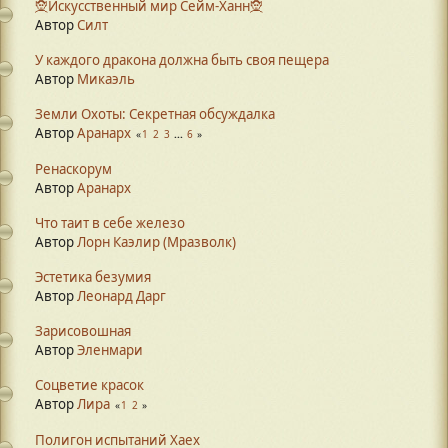
🧝Искусственный мир Сейм-Ханн🧝
Автор
Силт
У каждого дракона должна быть своя пещера
Автор
Микаэль
Земли Охоты: Секретная обсуждалка
Автор
Аранарх
1
2
3
...
6
Ренаскорум
Автор
Аранарх
Что таит в себе железо
Автор
Лорн Каэлир (Мразволк)
Эстетика безумия
Автор
Леонард Дарг
Зарисовошная
Автор
Эленмари
Соцветие красок
Автор
Лира
1
2
Полигон испытаний Xaex