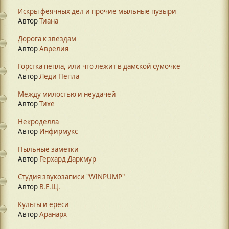
Искры феячных дел и прочие мыльные пузыри
Автор
Тиана
Дорога к звёздам
Автор
Аврелия
Горстка пепла, или что лежит в дамской сумочке
Автор
Леди Пепла
Между милостью и неудачей
Автор
Тихе
Некроделла
Автор
Инфирмукс
Пыльные заметки
Автор
Герхард Даркмур
Студия звукозаписи "WINPUMP"
Автор
В.Е.Щ.
Культы и ереси
Автор
Аранарх