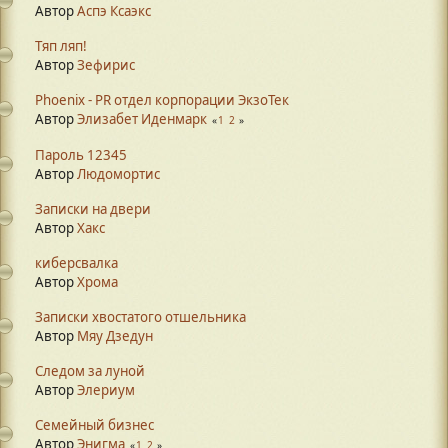
Автор
Аспэ Ксаэкс
Тяп ляп!
Автор
Зефирис
Phoenix - PR отдел корпорации ЭкзоТек
Автор
Элизабет Иденмарк
1
2
Пароль 12345
Автор
Людомортис
Записки на двери
Автор
Хакс
киберсвалка
Автор
Хрома
Записки хвостатого отшельника
Автор
Мяу Дзедун
Следом за луной
Автор
Элериум
Семейный бизнес
Автор
Энигма
1
2