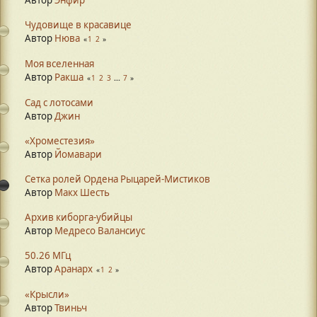
Автор
Энфир
Чудовище в красавице
Автор
Нюва
1
2
Моя вселенная
Автор
Ракша
1
2
3
...
7
Сад с лотосами
Автор
Джин
«Хроместезия»
Автор
Йомавари
Сетка ролей Ордена Рыцарей-Мистиков
Автор
Макх Шесть
Архив киборга-убийцы
Автор
Медресо Валансиус
50.26 МГц
Автор
Аранарх
1
2
«Крысли»
Автор
Твиньч