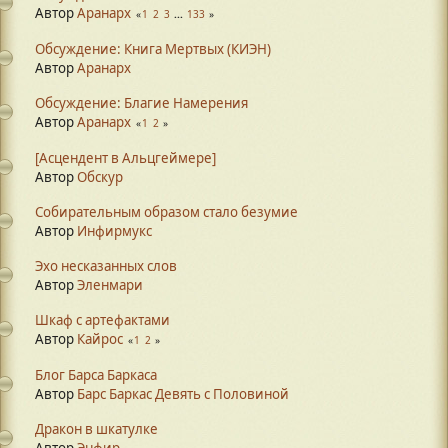
Автор
Аранарх
1
2
3
...
133
Обсуждение: Книга Мертвых (КИЭН)
Автор
Аранарх
Обсуждение: Благие Намерения
Автор
Аранарх
1
2
[Асцендент в Альцгеймере]
Автор
Обскур
Собирательным образом стало безумие
Автор
Инфирмукс
Эхо несказанных слов
Автор
Эленмари
Шкаф с артефактами
Автор
Кайрос
1
2
Блог Барса Баркаса
Автор
Барс Баркас Девять с Половиной
Дракон в шкатулке