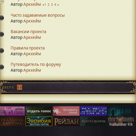
Автор
Аркхейм
1
2
3
4
Часто задаваемые вопросы
Автор
Аркхейм
Вакансии проекта
Автор
Аркхейм
Правила проекта
Автор
Аркхейм
Путеводитель по форуму
Автор
Аркхейм
ВВЕРХ
1