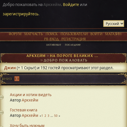
Добро пожаловать на
Аркхейм
.
Войдите
или
зарегистрируйтесь
.
ФОРУМ
МАТЧАСТЬ
ПОИСК
ПОЛЬЗОВАТЕЛИ
ВОЙТИ
МАГАЗИН
PR-ВХОД
РЕГИСТРАЦИЯ
активные
последние
АРКХЕЙМ
►
НА ПОРОГЕ ВЕЛИКИХ ОТКРЫТИЙ
►
ДОБРО ПОЖАЛОВАТЬ
Джин
(+ 1 Скрыт) и 192 гостей просматривают этот раздел.
ВНИЗ
1
Акции и хотим видеть
Автор
Аркхейм
Гостевая книга
Автор
Аркхейм
1
2
3
...
50
Хочу быть нужным