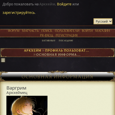
Добро пожаловать на
Аркхейм
.
Войдите
или
зарегистрируйтесь
.
ФОРУМ
МАТЧАСТЬ
ПОИСК
ПОЛЬЗОВАТЕЛИ
ВОЙТИ
МАГАЗИН
PR-ВХОД
РЕГИСТРАЦИЯ
активные
последние
АРКХЕЙМ
►
ПРОФИЛЬ ПОЛЬЗОВАТЕЛЯ ВАРГРИМ
►
ОСНОВНАЯ ИНФОРМАЦИЯ
ОСНОВНАЯ ИНФОРМАЦИЯ
Варгрим
Аркхеймец