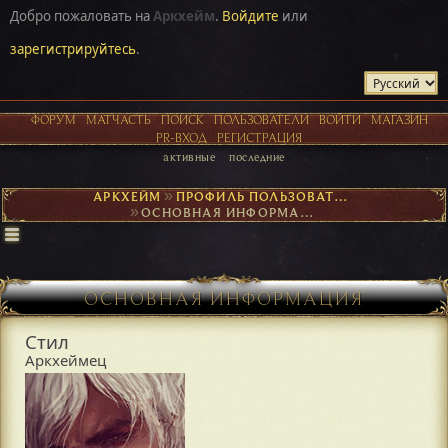
Добро пожаловать на
Аркхейм
.
Войдите
или
зарегистрируйтесь
.
ФОРУМ
МАТЧАСТЬ
ПОИСК
ПОЛЬЗОВАТЕЛИ
ВОЙТИ
МАГАЗИН
PR-ВХОД
РЕГИСТРАЦИЯ
активные
последние
АРКХЕЙМ
►
ПРОФИЛЬ ПОЛЬЗОВАТЕЛЯ СТИЛ
►
ОСНОВНАЯ ИНФОРМАЦИЯ
ОСНОВНАЯ ИНФОРМАЦИЯ
Стил
Аркхеймец