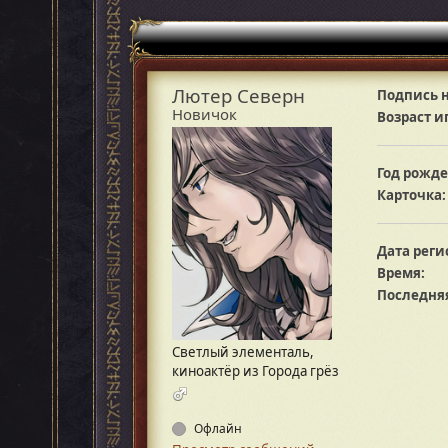
Лютер Северн
Подпись н
Новичок
Возраст и
Год рожде
Карточка:
Дата реги
Время:
Последняя
Светлый элементаль,
киноактёр из Города грёз
Офлайн