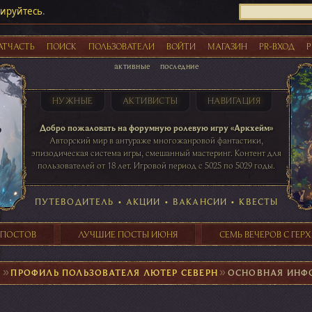
рируйтесь
.
АТЧАСТЬ
ПОИСК
ПОЛЬЗОВАТЕЛИ
ВОЙТИ
МАГАЗИН
PR-ВХОД
Р
активные
последние
НУЖНЫЕ
АКТИВИСТЫ
НАВИГАЦИЯ
Акции
Добро пожаловать на форумную ролевую игру «Аркхейм»
Авторский мир в антураже многожанровой фантастики,
эпизодическая система игры, смешанный мастеринг. Контент для
пользователей от 18 лет. Игровой период с 5025 по 5029 годы.
41 ПОСТОВ
31 ПОСТОВ
29 ПОСТОВ
24 ПОСТОВ
таблице игровой активности
ПУТЕВОДИТЕЛЬ
•
АКЦИИ
•
ВАКАНСИИ
•
КВЕСТЫ
 ПОСТОВ
ЛУЧШИЕ ПОСТЫ ИЮНЯ
СЕМЬ ВЕЧЕРОВ С ГЕР
М
►
ПРОФИЛЬ ПОЛЬЗОВАТЕЛЯ ЛЮТЕР СЕВЕРН
►
ОСНОВНАЯ ИНФ