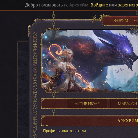
Добро пожаловать на
Аркхейм
.
Войдите
или
зарегист
ФОРУМ
М
АКТИВ ИЮЛЯ
МАРАФОН
АРКХЕЙ
Профиль пользователя