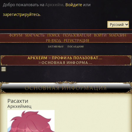
Добро пожаловать на
Аркхейм
.
Войдите
или
зарегистрируйтесь
.
ФОРУМ
МАТЧАСТЬ
ПОИСК
ПОЛЬЗОВАТЕЛИ
ВОЙТИ
МАГАЗИН
PR-ВХОД
РЕГИСТРАЦИЯ
активные
последние
АРКХЕЙМ
►
ПРОФИЛЬ ПОЛЬЗОВАТЕЛЯ РАСАХТИ
►
ОСНОВНАЯ ИНФОРМАЦИЯ
ОСНОВНАЯ ИНФОРМАЦИЯ
Расахти
Аркхеймец