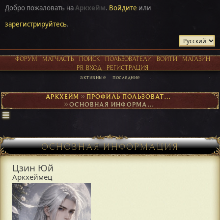
Добро пожаловать на
Аркхейм
.
Войдите
или
зарегистрируйтесь
.
ФОРУМ
МАТЧАСТЬ
ПОИСК
ПОЛЬЗОВАТЕЛИ
ВОЙТИ
МАГАЗИН
PR-ВХОД
РЕГИСТРАЦИЯ
активные
последние
АРКХЕЙМ
►
ПРОФИЛЬ ПОЛЬЗОВАТЕЛЯ ЦЗИН ЮЙ
►
ОСНОВНАЯ ИНФОРМАЦИЯ
ОСНОВНАЯ ИНФОРМАЦИЯ
Цзин Юй
Аркхеймец