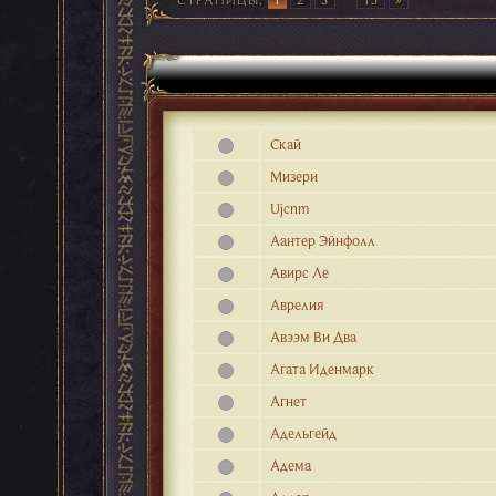
Cкай
Mизери
Ujcnm
Аантер Эйнфолл
Авирс Ле
Аврелия
Авээм Ви Два
Агата Иденмарк
Агнет
Адельгейд
Адема