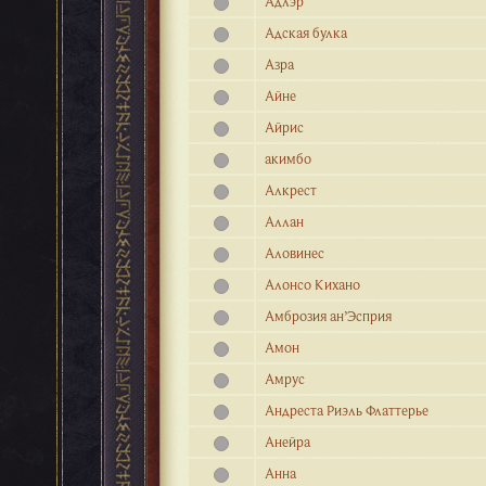
Адлэр
Адская булка
Азра
Айне
Айрис
акимбо
Алкрест
Аллан
Аловинес
Алонсо Кихано
Амброзия ан’Эсприя
Амон
Амрус
Андреста Риэль Флаттерье
Анейра
Анна