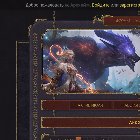
Добро пожаловать на
Аркхейм
.
Войдите
или
зарегист
ФОРУМ
М
АКТИВ ИЮЛЯ
НАБОРЫ 
АРК
СТРАНИЦЫ
1
2
3
...
15