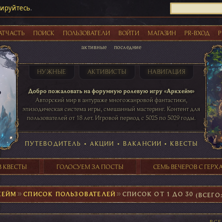
рируйтесь
.
АТЧАСТЬ
ПОИСК
ПОЛЬЗОВАТЕЛИ
ВОЙТИ
МАГАЗИН
PR-ВХОД
Р
активные
последние
НУЖНЫЕ
АКТИВИСТЫ
НАВИГАЦИЯ
Акции
Добро пожаловать на форумную ролевую игру «Аркхейм»
Авторский мир в антураже многожанровой фантастики,
эпизодическая система игры, смешанный мастеринг. Контент для
пользователей от 18 лет. Игровой период с 5025 по 5029 годы.
41 ПОСТОВ
31 ПОСТОВ
29 ПОСТОВ
24 ПОСТОВ
таблице игровой активности
ПУТЕВОДИТЕЛЬ
•
АКЦИИ
•
ВАКАНСИИ
•
КВЕСТЫ
В КВЕСТЫ
ГОЛОСУЕМ ЗА ПОСТЫ
СЕМЬ ВЕЧЕРОВ С ГЕР
ХЕЙМ
►
СПИСОК ПОЛЬЗОВАТЕЛЕЙ
►
СПИСОК ОТ 1 ДО 30
(ВСЕГО:
ВС