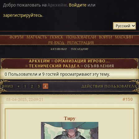
Добро пожаловать на
Аркхейм
.
Войдите
или
зарегистрируйтесь
.
ФОРУМ
МАТЧАСТЬ
ПОИСК
ПОЛЬЗОВАТЕЛИ
ВОЙТИ
МАГАЗИН
PR-ВХОД
РЕГИСТРАЦИЯ
активные
последние
АРКХЕЙМ
►
ОРГАНИЗАЦИЯ ИГРОВОГО ПРОЦЕССА
►
ТЕХНИЧЕСКИЙ РАЗДЕЛ
►
ОБЪЯВЛЕНИЯ
0 Пользователи и 9 гостей просматривают эту тему.
ВНИЗ
1
2
3
4
ДЕЙСТВИЯ ПОЛЬЗОВАТЕЛЯ
#150
03-04-2025, 22:09:21
Тиру