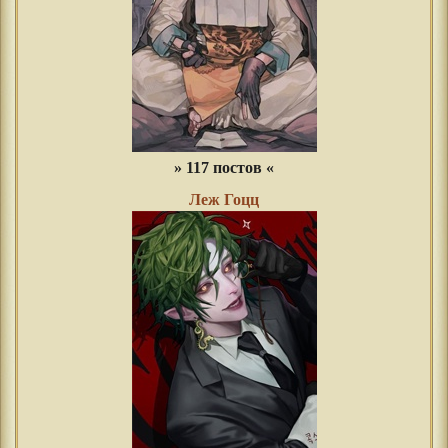
» 117 постов «
Леж Гоцц