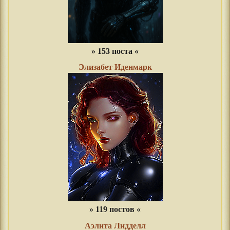
» 153 поста «
Элизабет Иденмарк
» 119 постов «
Аэлита Лидделл