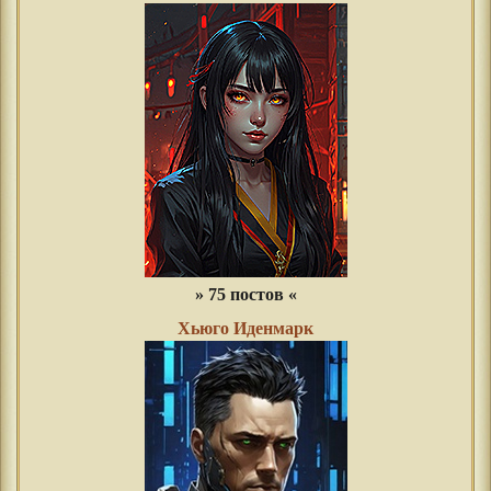
» 75 постов «
Хьюго Иденмарк