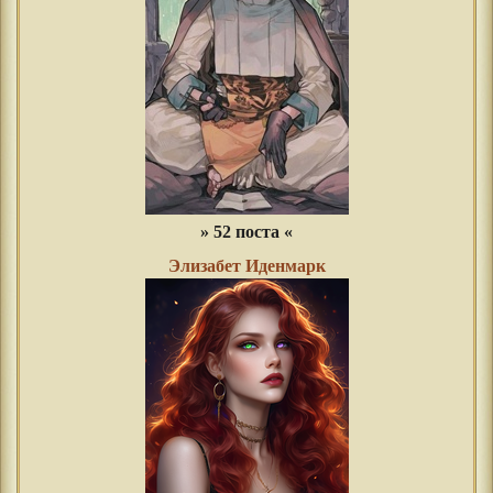
» 52 поста «
Элизабет Иденмарк