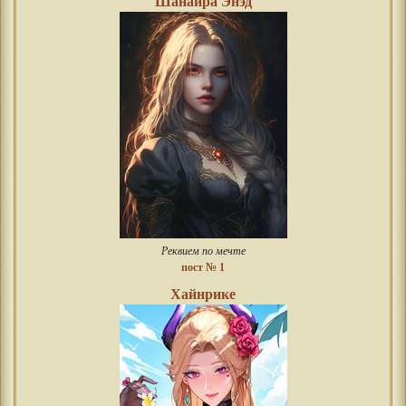
Шанайра Энэд
Реквием по мечте
пост № 1
Хайнрике