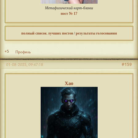
Метафизический карт-бланш
пост № 17
полный список лучших постов
/
результаты голосования
+5
Профиль
#159
01-08-2025, 09:47:18
Хао