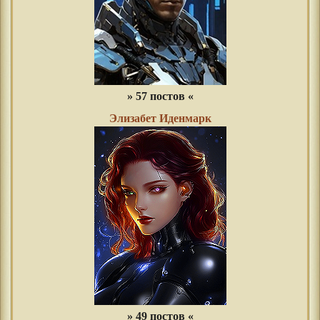
» 57 постов «
Элизабет Иденмарк
» 49 постов «