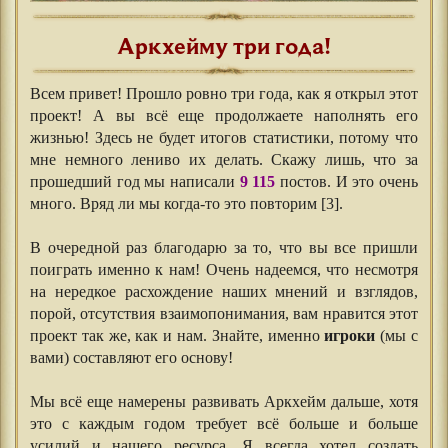
Аркхейму три года!
Всем привет! Прошло ровно три года, как я открыл этот
проект! А вы всё еще продолжаете наполнять его
жизнью! Здесь не будет итогов статистики, потому что
мне немного лениво их делать. Скажу лишь, что за
прошедший год мы написали
9 115
постов. И это очень
много. Вряд ли мы когда-то это повторим [3].
⠀⠀
В очередной раз благодарю за то, что вы все пришли
поиграть именно к нам! Очень надеемся, что несмотря
на нередкое расхождение наших мнений и взглядов,
порой, отсутствия взаимопонимания, вам нравится этот
проект так же, как и нам. Знайте, именно
игроки
(мы с
вами) составляют его основу!
⠀⠀
Мы всё еще намерены развивать Аркхейм дальше, хотя
это с каждым годом требует всё больше и больше
усилий и нашего ресурса. Я всегда хотел создать