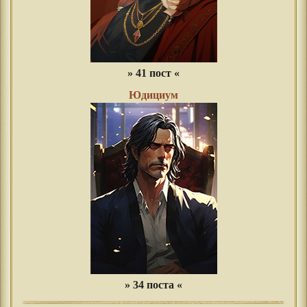
» 41 пост «
Юдициум
» 34 поста «