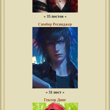
» 35 постов «
Симбер Ресинджер
» 31 пост «
Гектор Динг