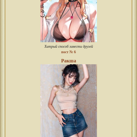
Хитрый способ завести друзей
пост № 6
Ракша