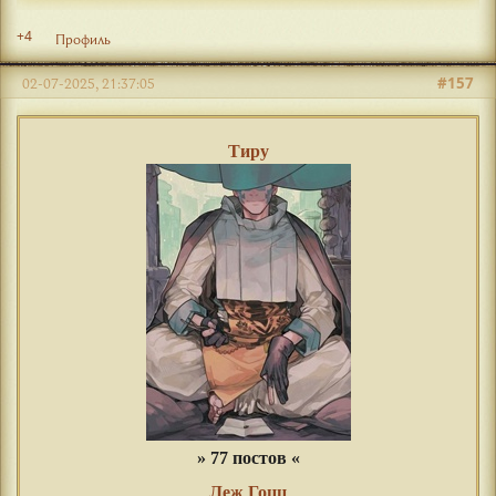
+4
Профиль
#157
02-07-2025, 21:37:05
Тиру
» 77 постов «
Леж Гоцц