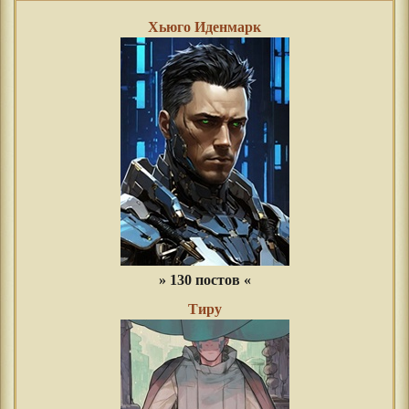
Хьюго Иденмарк
» 130 постов «
Тиру