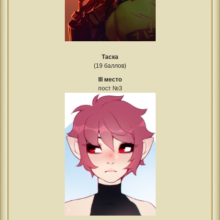
Таска
(19 баллов)
III место
пост №3