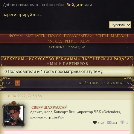
Добро пожаловать на
Аркхейм
.
Войдите
или
зарегистрируйтесь
.
ФОРУМ
МАТЧАСТЬ
ПОИСК
ПОЛЬЗОВАТЕЛИ
ВОЙТИ
МАГАЗИН
PR-ВХОД
РЕГИСТРАЦИЯ
активные
последние
АРКХЕЙМ
►
ИСКУССТВО РЕКЛАМЫ
►
ПАРТНЁРСКИЙ РАЗДЕЛ
►
МЫ У ПАРТНЁРОВ
0 Пользователи и 1 гость просматривают эту тему.
ВНИЗ
1
ДЕЙСТВИЯ ПОЛЬЗОВАТЕЛЯ
10-04-2022, 22:38:56
СВЕРР ШАХРАССАР
Дархат, Лорд-Консорт Вии, директор ЧВК «Defender»,
архимагистр ЭльРан
3172
534
10