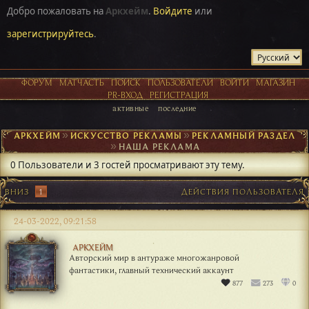
Добро пожаловать на
Аркхейм
.
Войдите
или
зарегистрируйтесь
.
ФОРУМ
МАТЧАСТЬ
ПОИСК
ПОЛЬЗОВАТЕЛИ
ВОЙТИ
МАГАЗИН
PR-ВХОД
РЕГИСТРАЦИЯ
активные
последние
АРКХЕЙМ
►
ИСКУССТВО РЕКЛАМЫ
►
РЕКЛАМНЫЙ РАЗДЕЛ
►
НАША РЕКЛАМА
0 Пользователи и 3 гостей просматривают эту тему.
ВНИЗ
1
ДЕЙСТВИЯ ПОЛЬЗОВАТЕЛЯ
24-03-2022, 09:21:58
АРКХЕЙМ
Авторский мир в антураже многожанровой
фантастики, главный технический аккаунт
877
273
0