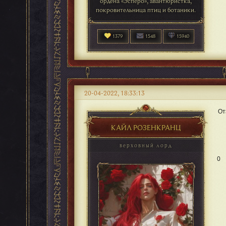
ордена «Эсперо», авантюристка,
покровительница птиц и ботаники.
1379
1548
15940
20-04-2022, 18:33:13
От
КАЙЛ РОЗЕНКРАНЦ
верховный лорд
0