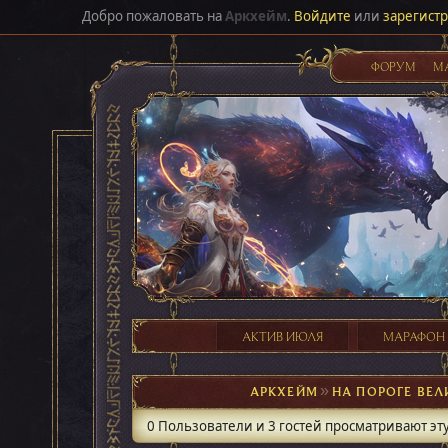
Добро пожаловать на
Аркхейм
.
Войдите
или
зарегист
ФОРУМ
М
АКТИВ ИЮЛЯ
МАРАФОН
АРКХЕЙМ
►
НА ПОРОГЕ ВЕ
0 Пользователи и 3 гостей просматривают эту