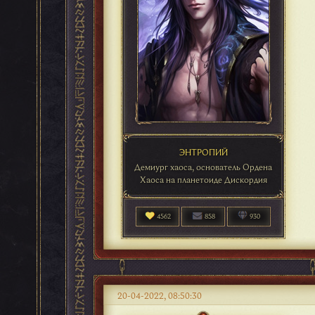
ЭНТРОПИЙ
Демиург хаоса, основатель Ордена
Хаоса на планетоиде Дискордия
4562
858
930
20-04-2022, 08:50:30