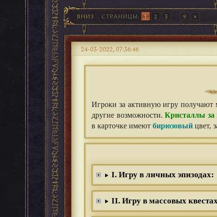
ВНИЗ
СТРАНИЦЫ
1
2
3
...
9
24-03-2022, 07:36:46
Игроки за активную игру получают 
другие возможности.
Кристаллы за
в карточке имеют
бирюзовый
цвет, 
I. Игру в личных эпизодах:
II. Игру в массовых квестах