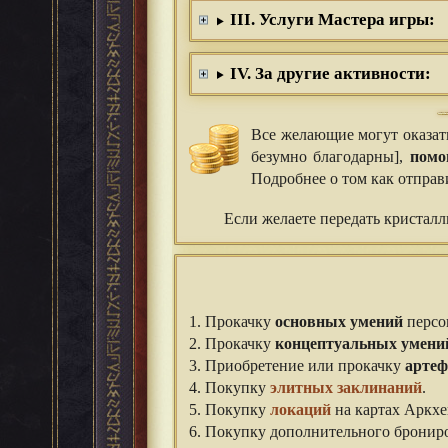
III. Услуги Мастера игры:
IV. За другие активности:
Все желающие могут оказа
безумно благодарны],
помо
Подробнее о том как отпра
Если желаете передать кристаллы
1. Прокачку
основных умений
персон
2. Прокачку
концептуальных умени
3. Приобретение или прокачку
артеф
4. Покупку
элитных заклинаний
.
5. Покупку
локаций
на картах Аркхе
6. Покупку дополнительного бронир