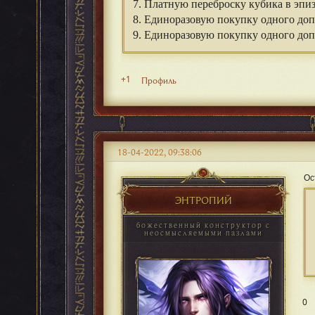
7. Платную переброску кубика в эпиз
8. Единоразовую покупку одного доп
9. Единоразовую покупку одного доп
+1
Профиль
18-04-2022, 09:38:06
Ос
ЭНТРОПИЙ
божественный конструктор с
неосмысляемыми пазлами
0