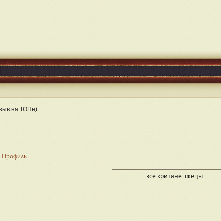
зыв на ТОПе)
Профиль
все критяне лжецы