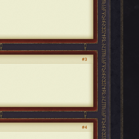
#3
#4