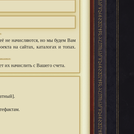
её не начисляются, но мы будем Вам
екта на сайтах, каталогах и топах.
ет их начислить с Вашего счета.
атный].
тефактам.