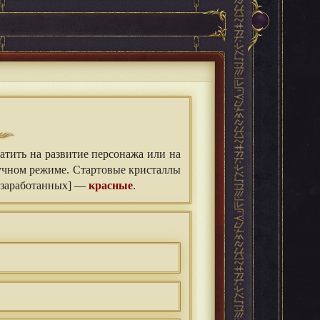
тить на развитие персонажа или на
ручном режиме. Стартовые кристаллы
з заработанных] —
красные
.