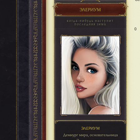
ЭЛЕРИУМ
когда-нибудь наступит
последняя зима
0
ЭЛЕРИУМ
Демиург мира, основательница