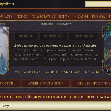
рируйтесь
.
АТЧАСТЬ
ПОИСК
ПОЛЬЗОВАТЕЛИ
ВОЙТИ
МАГАЗИН
PR-ВХОД
Р
активные
последние
НУЖНЫЕ
АКТИВИСТЫ
НАВИГАЦИЯ
Акции
Добро пожаловать на форумную ролевую игру «Аркхейм»
Авторский мир в антураже многожанровой фантастики,
эпизодическая система игры, смешанный мастеринг. Контент для
пользователей от 18 лет. Игровой период с 5025 по 5029 годы.
41 ПОСТОВ
31 ПОСТОВ
29 ПОСТОВ
24 ПОСТОВ
таблице игровой активности
ПУТЕВОДИТЕЛЬ
•
АКЦИИ
•
ВАКАНСИИ
•
КВЕСТЫ
 ПОСТОВ
ЛУЧШИЕ ПОСТЫ ИЮНЯ
СЕМЬ ВЕЧЕРОВ С ГЕР
ЛИКИХ ОТКРЫТИЙ
►
ИГРОМЕХАНИКА И РАЗВИТИЕ ПЕРСОНАЖА
 тему.