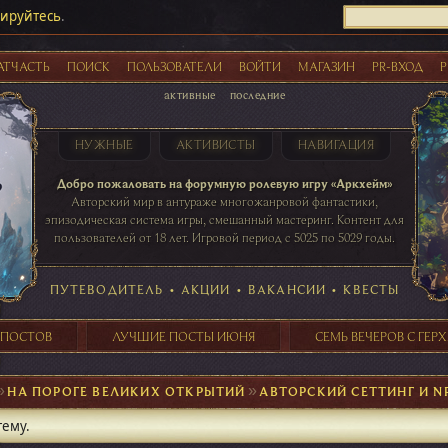
рируйтесь
.
АТЧАСТЬ
ПОИСК
ПОЛЬЗОВАТЕЛИ
ВОЙТИ
МАГАЗИН
PR-ВХОД
Р
активные
последние
НУЖНЫЕ
АКТИВИСТЫ
НАВИГАЦИЯ
Акции
Добро пожаловать на форумную ролевую игру «Аркхейм»
Авторский мир в антураже многожанровой фантастики,
эпизодическая система игры, смешанный мастеринг. Контент для
пользователей от 18 лет. Игровой период с 5025 по 5029 годы.
41 ПОСТОВ
31 ПОСТОВ
29 ПОСТОВ
24 ПОСТОВ
таблице игровой активности
ПУТЕВОДИТЕЛЬ
•
АКЦИИ
•
ВАКАНСИИ
•
КВЕСТЫ
 ПОСТОВ
ЛУЧШИЕ ПОСТЫ ИЮНЯ
СЕМЬ ВЕЧЕРОВ С ГЕР
►
НА ПОРОГЕ ВЕЛИКИХ ОТКРЫТИЙ
►
АВТОРСКИЙ СЕТТИНГ И N
тему.