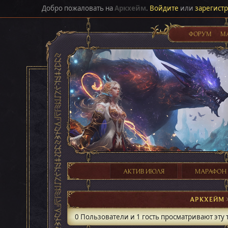
Добро пожаловать на
Аркхейм
.
Войдите
или
зарегист
ФОРУМ
М
АКТИВ ИЮЛЯ
МАРАФОН
АРКХЕЙМ
0 Пользователи и 1 гость просматривают эту 