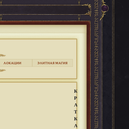
ЛОКАЦИИ
ЭЛИТНАЯ МАГИЯ
К
Р
А
Т
К
А