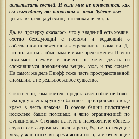
испытывать гостей. И если мне не понравится, как
вы выглядите, то виноваты в этом будете вы
», —
цитата владельца убежища по словам очевидца.
⠀⠀⠀⠀
Да, на проверку оказалось, что у владений есть хозяин,
охотно беседующий с гостями и ведающий о
собственном положении и застревании в аномалии. Да
вот только на любые заманчивые предложения Пвифф
пожимает плечами и ничего не хочет делать со
сложившимся положением вещей. Мол, и так сойдет.
На самом же деле Пвифф тоже часть пространственной
аномалии, а не реальное живое существо.
⠀⠀⠀⠀
Собственно, сама обитель представляет собой не более,
чем одну очень крупную башню с пристройкой в виде
храма в честь дракона. В ореоле башни пилотирует
несколько башен поменьше и явно ограниченней по
функционалу. Стенами на пути в невероятную обитель
служат семь огромных овец и реки, буднично текущие
между животных во время ясной погоды и бушующие