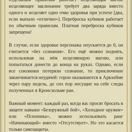
исцеляющее заклинание требует два заряда вместо
одного и исцеляет одно очко здоровья при успехе [два,
если выпало «отлично»]. Переброска кубиков работает
по обычным правилам. Платная переброска кубиков
запрещена!
⠀⠀⠀⠀
В случае, если здоровье персонажа опускается до 0, он
считается «без сознания». Его ещё можно поднять,
использовав на нём исцеляющую магию, или
попытаться донести до конца на руках. Однако, если
все союзники потеряли сознание, то приключение
заканчивается неудачей: герои оказываются в Аркхейме
через пару недель, до сих пор несущие на себе следы
полученных в Кронсхольме ран.
⠀⠀⠀⠀
Важный момент: каждый раз, когда вас просят бросать в
защите навыки «Безоружный бой», «Холодное оружие»
или «Псионика», можно использовать ранг
«Начинающий» вместо «Отсутствует». Но это касается
только самозащиты.