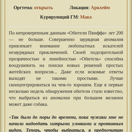
Оргтема
:
открыть
Локация
:
Аркхейм
Курирующий ГМ
:
Макх
По непроверенным данным «Обители Пвиффа» лет 200
— не больше. Совершенно заурядная аномалия
привлекает внимание любопытных искателей
незаурядных приключений. Своей подозрительной
прозрачностью и линейностью «Обитель» способна
воодушевить на поиски новых решений простых
житейских вопросов... Даже если искомые ответы
выходят не такими простыми. Лучше
сконцентрироваться на чем-то хорошем. Еще в первые
несколько недель обнаружения обители стало известно,
что выбраться из аномалии при большом желании
может даже собака.
⠀⠀⠀⠀
«
Так было до поры до времени, пока чужаки мне не
начали надоедать хитрыми уловками и противным
видом. Теперь, чтобы выбраться, я предпочитаю