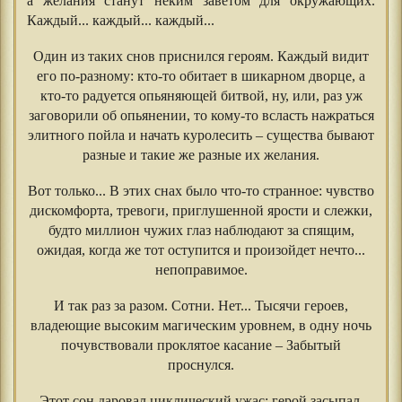
а желания станут неким заветом для окружающих.
Каждый... каждый... каждый...
Один из таких снов приснился героям. Каждый видит
его по-разному: кто-то обитает в шикарном дворце, а
кто-то радуется опьяняющей битвой, ну, или, раз уж
заговорили об опьянении, то кому-то всласть нажраться
элитного пойла и начать куролесить – существа бывают
разные и такие же разные их желания.
Вот только... В этих снах было что-то странное: чувство
дискомфорта, тревоги, приглушенной ярости и слежки,
будто миллион чужих глаз наблюдают за спящим,
ожидая, когда же тот оступится и произойдет нечто...
непоправимое.
И так раз за разом. Сотни. Нет... Тысячи героев,
владеющие высоким магическим уровнем, в одну ночь
почувствовали проклятое касание – Забытый
проснулся.
Этот сон даровал циклический ужас: герой засыпал,