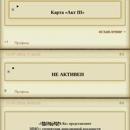
Карта «Акт III»
оглавление
«
+1
Профиль
#3
14-07-2024, 11:46:56
НЕ АКТИВЕН
0
Профиль
#4
21-07-2024, 09:00:56
«П̴̢̦̭͎͇̖͖̗̈́̄͒͐͂̈́͐̌̄̐̆̉̚͠ͅо̸̢͇̺̮̖̤̻̘͙̎͂̈́̄́̄͊̓̇̐͐̕̕͘͝к̷̗̲̙̓͒̾͑̄̾͑̾о̸̮̆̀̌̓͛̎̒̑͗͘͘͠й̷̢̦͈̝̪̰̦̜̻̲͓̻͉̱̠̋͗̊̐̏н̶̧͈͎͈͙̤͓̳̗̩͇͈̦͈̈́и̵̛̤́̅́̈͒̾̃̍̕͝к̷̡̡̢̥̤̝̭̙̮̩̦͓̣̪̊͂̆͊̌̍̔̄̓̈́͘ͅӣ̴͖̭͓͈̫́̑͊͌̍͌͠͝ и Ко» представляют
ММО с элементами дополненной реальности