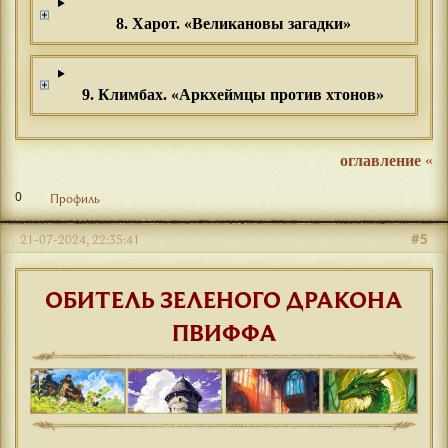
8. Харот. «Великановы загадки»
9. Климбах. «Аркхеймцы против хтонов»
оглавление
«
0
Профиль
#5
21-07-2024, 22:35:41
ОБИТЕЛЬ ЗЕЛЕНОГО ДРАКОНА
ПВИФФА