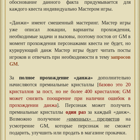
обоснование данного факта придумывается для
каждого квеста индивидуально Мастером игры.
⠀⠀
«Данжи» имеют смешенный мастеринг. Мастер игры
уже описал локации, варианты прохождения,
необходимые задачи и вызовы, поэтому постов от GM в
момент прохождения персонажами квеста не будет, но
курирующий данж Мастер игры будет читать посты
игроков и отвечать при необходимости в тему
запросов
GM
.
За
полное прохождение «данжа»
дополнительно
начисляются премиальные кристаллы [
базово это 20
кристаллов за пост, но не более 400 кристаллов; GM
может снизить поощрение при наличии ошибок в
прохождении данжа
]. Персонаж может получить
премиальные кристаллы
один раз
за каждый «данж».
Возможно получение
«именных» предметов
на
усмотрение GM, которые персонаж не сможет
подарить, улучшить или продать в магазине прокачки.
⠀⠀