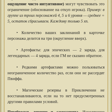
ощущение чисто интуитивное)
могут чувствовать это
ограничение (обоснование на откуп игрока).
Пример: в
группе из троих персонажей 4, 5 и 6 уровня — среднее =
5, остаток сбрасываем. Каждому только 5 хп.
‣ Количество ваших заклинаний в карточке
персонажа делится на три (округление вверх).
‣ Артефакты: для эпических — 2 заряда, для
легендарных — 4 заряда, если ГМ не сказано обратное.
‣ Редкими артефактами можно пользоваться
неограниченное количество раз, если они не рассердят
Пвиффа.
‣ Магические резервы в Приключении не
восстанавливаются, если на то нет предусмотренных
другими правилами условий.
⠀⠀⠀⠀
Переброски, лечение и самозащита.
Исцеляющее