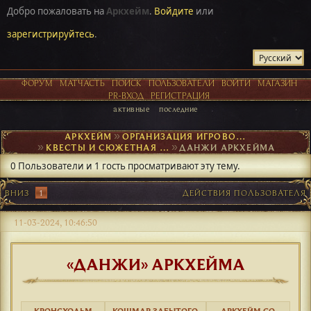
Добро пожаловать на
Аркхейм
.
Войдите
или
зарегистрируйтесь
.
ФОРУМ
МАТЧАСТЬ
ПОИСК
ПОЛЬЗОВАТЕЛИ
ВОЙТИ
МАГАЗИН
PR-ВХОД
РЕГИСТРАЦИЯ
активные
последние
АРКХЕЙМ
►
ОРГАНИЗАЦИЯ ИГРОВОГО ПРОЦЕССА
►
КВЕСТЫ И СЮЖЕТНАЯ ОСНОВА
►
ДАНЖИ АРКХЕЙМА
0 Пользователи и 1 гость просматривают эту тему.
ВНИЗ
1
ДЕЙСТВИЯ ПОЛЬЗОВАТЕЛЯ
11-03-2024, 10:46:50
«ДАНЖИ» АРКХЕЙМА
КРОНСХОЛЬМ
КОШМАР ЗАБЫТОГО
АРКХЕЙМ GO