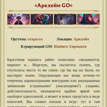
«Аркхейм GO»
Оргтема
:
открыть
Локация
:
Аркхейм
Курирующий GM
:
Шибито Хирокити
Красочная надпись рябит помехами, смазывается,
меркнет и... Моргнув, вы пытаетесь понять, где
очутились: место то же самое, где бы вы ни были, но
выглядит иначе. Окружающие вас вещи почему-то
очерчены карикатурными контурами или разукрашены
забавными (странными? ужасающими?) узорами,
действительность оказывается крайне яркой или
наоборот однотонной, а может и вовсе предстать в виде
пикселей. Вы словно попали в игру: тут и там
появляются странные неправдоподобные предметы,