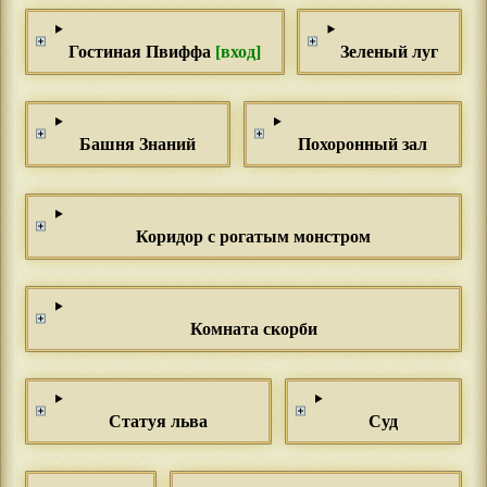
Гостиная Пвиффа
[вход]
Зеленый луг
Башня Знаний
Похоронный зал
Коридор с рогатым монстром
Комната скорби
Статуя льва
Суд