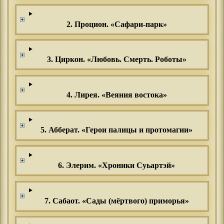
2. Процион. «Сафари-парк»
3. Циркон. «Любовь. Смерть. Роботы»
4. Лирея. «Веяния востока»
5. Абберат. «Герои палицы и протомагии»
6. Элерим. «Хроники Суьартэй»
7. Сабаот. «Сады (мёртвого) приморья»