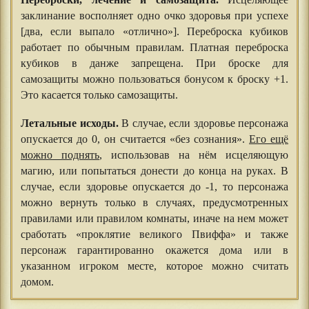
заклинание восполняет одно очко здоровья при успехе
[два, если выпало «отлично»]. Переброска кубиков
работает по обычным правилам. Платная переброска
кубиков в данже запрещена. При броске для
самозащиты можно пользоваться бонусом к броску +1.
Это касается только самозащиты.
⠀⠀⠀⠀⠀⠀⠀⠀
Летальные исходы.
В случае, если здоровье персонажа
опускается до 0, он считается «без сознания».
Его ещё
можно поднять
, использовав на нём исцеляющую
магию, или попытаться донести до конца на руках. В
случае, если здоровье опускается до -1, то персонажа
можно вернуть только в случаях, предусмотренных
правилами или правилом комнаты, иначе на нем может
сработать «проклятие великого Пвиффа» и также
персонаж гарантированно окажется дома или в
указанном игроком месте, которое можно считать
домом.