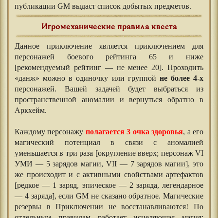
публикации GM выдаст список добытых предметов.
Игромеханические правила квеста
Данное приключение является приключением для
персонажей боевого рейтинга 65 и ниже
[рекомендуемый рейтинг — не менее 20]. Проходить
«данж» можно в одиночку или группой
не более 4-х
персонажей. Вашей задачей будет выбраться из
пространственной аномалии и вернуться обратно в
Аркхейм.
⠀⠀
Каждому персонажу
полагается 3 очка здоровья
, а его
магический потенциал в связи с аномалией
уменьшается в три раза [округление вверх; персонаж VI
УМИ — 5 зарядов магии, VII — 7 зарядов магии], это
же происходит и с активными свойствами артефактов
[редкое — 1 заряд, эпическое — 2 заряда, легендарное
— 4 заряда], если GM не сказано обратное. Магические
резервы в Приключении не восстанавливаются! По
отдельным правилам работает исцеляющая магия: