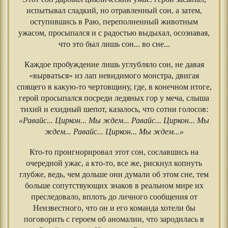
испытывал сладкий, но отравленный сон, а затем,
оступившись в Раю, переполненный животным
ужасом, просыпался и с радостью выдыхал, осознавая,
что это был лишь сон... во сне...
Каждое пробуждение лишь углубляло сон, не давая
«вырваться» из лап невидимого монстра, двигая
спящего в какую-то чертовщину, где, в конечном итоге,
герой просыпался посреди ледяных гор у меча, слыша
тихий и ехидный шепот, казалось, что сотни голосов:
«Равайс... Циркон... Мы ждем... Равайс... Циркон... Мы
ждем... Равайс... Циркон... Мы ждем...»
Кто-то проигнорировал этот сон, сославшись на
очередной ужас, а кто-то, все же, рискнул копнуть
глубже, ведь, чем дольше они думали об этом сне, тем
больше сопутствующих знаков в реальном мире их
преследовало, вплоть до личного сообщения от
Неизвестного, что он и его команда хотели бы
поговорить с героем об аномалии, что зародилась в