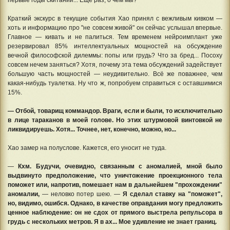
Краткий экскурс в текущие события Хао принял с вежливым кивком —
хоть и информацию про "не совсем живой" он сейчас услышал впервые.
Главное — кивать и не палиться. Тем временем нейроимплант уже
резервировал 85% интеллектуальных мощностей на обсуждение
вечной философской дилеммы: попы или грудь? Что за бред... Посоху
совсем нечем заняться? Хотя, почему эта тема обсуждений задействует
большую часть мощностей — неудивительно. Всё же поважнее, чем
какая-нибудь туалетка. Ну что ж, попробуем справиться с оставшимися
15%.
— Отбой, товарищ коммандор. Враги, если и были, то исключительно
в лице тараканов в моей голове. Но этих штурмовой винтовкой не
ликвидируешь. Хотя... Точнее, нет, конечно, можно, но...
Хао замер на полуслове. Кажется, его уносит не туда.
—
Кхм. Будучи, очевидно, связанным с аномалией, мной было
выдвинуто предположение, что уничтожение проекционного тела
поможет или, напротив, помешает нам в дальнейшем "прохождении"
аномалии,
— неловко потер шею. —
Я сделал ставку на "поможет",
но, видимо, ошибся. Однако, в качестве оправдания могу предложить
ценное наблюдение: он не сдох от прямого выстрела репульсора в
грудь с нескольких метров. Я в ах... Мое удивление не знает границ.