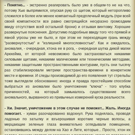
- Понятно...
- экстренно реагировать было уже в общем-то не на что,
потому Хью выпрямился, опуская руку со щитом, который неторопливо
сложился в более или менее компактный предплечный модуль (при всей
своей компактности все равно смотрящийся несуразно громоздким
ввиду отсутствия всей остальной брони) и отзывая винтовку. Хорошие
развернутые пояснения. Допустимо подробные ввиду того что прямой и
явной угрозы уже не было, и при этом не переходящие грань между
"развернутостью" и "излишней многословностью". Как и ожидалось,
аномалия, - очередная, хтона ее в рога, - очередная шутка дикой магии
Аркхейма, от которой невозможно было застраховаться никакими
силовыми щитами, никакими магическими или техническими методами,
никакими защитными пространственными контурами, пусть они тысячу
раз стабилизировали метрики пространства-времени в конкретном
месте и времени. И следы производимой до его появления тут стрельбы
тоже выглядели обоснованно: иногда и правда простейшим способом
выбраться из аномалии было уничтожение "ключа" - того клубка
причинностей, на который замыкалось существование всего
аномального, вырванного из привычных измерений куска реальности.
- Хм. Значит, уничтожение в этом случае не поможет... Жаль. Иногда
помогает.
- хуман разочарованно вздохнул. Рука поднялась, проводя
ладонью по затылку и взъерошивая короткие черные волосы, а
мерцающие зеленые глаза внимательно оглядывали помещение,
остановившись между делом на Хао и Лите, которые... Просто, хтон их