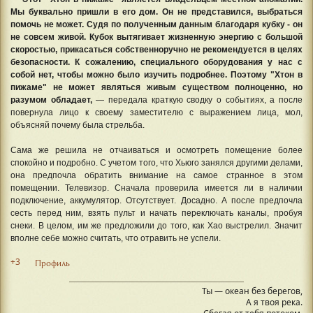
Мы буквально пришли в его дом. Он не представился, выбраться
помочь не может. Судя по полученным данным благодаря кубку - он
не совсем живой. Кубок вытягивает жизненную энергию с большой
скоростью, прикасаться собственноручно не рекомендуется в целях
безопасности. К сожалению, специального оборудования у нас с
собой нет, чтобы можно было изучить подробнее. Поэтому "Хтон в
пижаме" не может являться живым существом полноценно, но
разумом обладает,
— передала краткую сводку о событиях, а после
повернула лицо к своему заместителю с выражением лица, мол,
объясняй почему была стрельба.
Сама же решила не отчаиваться и осмотреть помещение более
спокойно и подробно. С учетом того, что Хьюго занялся другими делами,
она предпочла обратить внимание на самое странное в этом
помещении. Телевизор. Сначала проверила имеется ли в наличии
подключение, аккумулятор. Отсутствует. Досадно. А после предпочла
сесть перед ним, взять пульт и начать переключать каналы, пробуя
снеки. В целом, им же предложили до того, как Хао выстрелил. Значит
вполне себе можно считать, что отравить не успели.
+3
Профиль
Ты — океан без берегов,
А я твоя река.