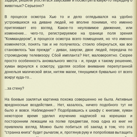
задери, решили угоститься закусками и посмотреть какую-то передачу о
животных? Серьезно?
В процессе осмотра Хью то и дело оглядывался на удобно
устроившихся на диване людей, не вполне понимая, что именно
притягивает его взгляд. Какое-то неуловимое движение, или
изменение... чего-то, регистрируемое на границе поля зрения
"Коммандером", в процессе осмотра всего помещения, но что именно
изменяется, понять так и не получилось: стоило обернуться, как все
становилось "как прежде" - диван, закуски, двое людей, передача по
стромодному телевизору. Сбой импланта? Нет, маловероятно. Скорее
просто особенность аномального места - и, придя к такому решению,
хуман вернулся к осмотру, уделяя особое внимание перепутанной
донельзя магической вязи, нитям магии, тянущимся буквально от всего
вокруг куда-то...
...за стену?
На боевые заклятья картинка похожа совершенно не была. Активные
вредоносные воздействия... Нет, казалось, ничего подобного тут не
было и вовсе. Наблюдение? Подобравшись к шкафу с книгами, хуман
некоторое время уделил изучению надписей на корешках и
посторонним лежащим на полке предметам, пока одна из книг не
привлекла взгляд. Можно было побиться об заклад в том, что эта
"странна книга" будет рычагом, и, протянув руку и попробовав вытащить