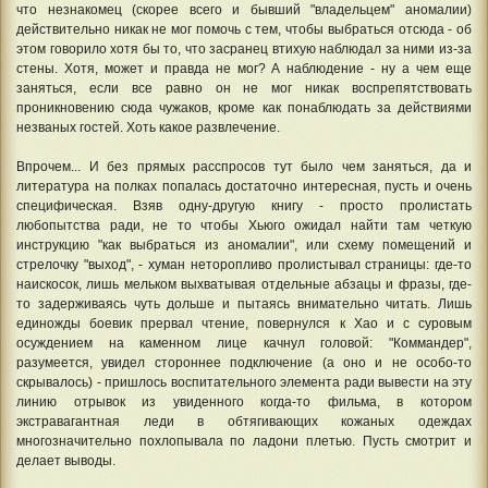
что незнакомец (скорее всего и бывший "владельцем" аномалии)
действительно никак не мог помочь с тем, чтобы выбраться отсюда - об
этом говорило хотя бы то, что засранец втихую наблюдал за ними из-за
стены. Хотя, может и правда не мог? А наблюдение - ну а чем еще
заняться, если все равно он не мог никак воспрепятствовать
проникновению сюда чужаков, кроме как понаблюдать за действиями
незваных гостей. Хоть какое развлечение.
Впрочем... И без прямых расспросов тут было чем заняться, да и
литература на полках попалась достаточно интересная, пусть и очень
специфическая. Взяв одну-другую книгу - просто пролистать
любопытства ради, не то чтобы Хьюго ожидал найти там четкую
инструкцию "как выбраться из аномалии", или схему помещений и
стрелочку "выход", - хуман неторопливо пролистывал страницы: где-то
наискосок, лишь мельком выхватывая отдельные абзацы и фразы, где-
то задерживаясь чуть дольше и пытаясь внимательно читать. Лишь
единожды боевик прервал чтение, повернулся к Хао и с суровым
осуждением на каменном лице качнул головой: "Коммандер",
разумеется, увидел стороннее подключение (а оно и не особо-то
скрывалось) - пришлось воспитательного элемента ради вывести на эту
линию отрывок из увиденного когда-то фильма, в котором
экстравагантная леди в обтягивающих кожаных одеждах
многозначительно похлопывала по ладони плетью. Пусть смотрит и
делает выводы.