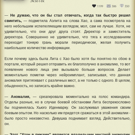
ЭкзоТек
1199
386
350
—
Не думаю, что он бы стал отвечать, когда так быстро решил
свинтить,
— подметила Аэлита на слова Хао, а сама посмотрела на
него небольшим испепеляющим взглядом, мол, сам не лучше. Хотя, не
удивительно, что они друг друга стоят. Директор и заместитель
директора. Совершенно не удивительно, что тяга к исследованиям
переходит тонкую грань морали периодически, желая получить
наибольшее количество информации.
Если почему здесь была Лита с Хао было хотя бы понятно по сбою в
портале, который решил отправить их благополучно в аномалию, то вот
появление нового лица уже вызывало больше вопросов. Делает
моментально пометки через нейроимплант, записывая, что данная
аномалия притягивает с различных мест, а не только с одного. В целом,
обыденность, но записать крайне важно.
—
Аномалия,
— среагировала моментально на голос командира.
Отделы разные, но в случае боевой обстановки Лита беспрекословно
бы подчинялась Хьюго Иденмарку. Он заслуживал уважения своим
боевым опытом. Но насколько им придется сражаться в этой аномалии -
было просто неизвестно. Девушка поднимает взгляд. Действительно,
он.
—
Этот "Хтон в пижаме" является владельцем местной аномалии.