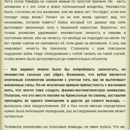
Лита сочла Пвиффа не совсем живым по простой причине. Он - часть
аномалии и с его слов и вовсе полноценный владелец. Неизвестно
было, статична ли эта аномалия, или же вовсе нет. Что будет, если они
попадут сюда вновь? Узнает он их или вновь сделает вид, что
незнакомы, потеряв память? Кубок, который тот держал при себе
вытягивает жизненную силу с бешенной скоростью. Вероятно, что
только аномалия удерживает неизвестную личность в пижаме в
состоянии жизни, ибо на нечисть тот вообще не подходил ни капли. Ну
вот прямо совсем не напоминал об этом даже на мгновение. А она, как
некромант, нечисть бы признала. Стряхнула с руки повторное
ощущение кубка. Надо оборудование с собой таскать на такой случай,
чтобы можно было дотрагиваться до сомнительных объектов.
—
Как вариант можно было бы попробовать запечатать, но
неизвестно сколько сил уйдет. Возможно, что кубок является
ключевым элементом аномалии с учетом того, как он вытягивает
жизненные силы. Но не исключаю прямую причастность с желанием
жить, что могло тоже создать физико-математическую аномалию.
Полагаю, что это место похоже на Кронсхольм по своему, заставляя
проходить из одного помещение в другое до самого выхода,
—
высказала свое предположение. Ей и Хао после миссии определенно
нужна была небольшая передышка, раз исследование аномалии может
затянуться.
Телевизор реагировал на голосовые команды, не имея пульта. Что же,