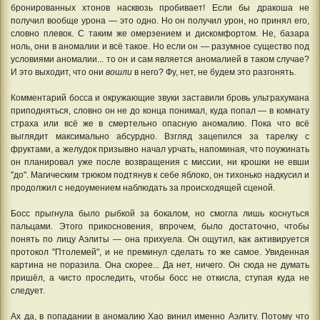
бронированных хтонов насквозь пробивает! Если бы дракоша не
получил вообще урона — это одно. Но он получил урон, но принял его,
словно плевок. С таким же омерзением и дискомфортом. Не, базара
ноль, они в аномалии и всё такое. Но если он — разумное существо под
условиями аномалии... то он и сам является аномалией в таком случае?
И это выходит, что они
вошли
в него? Фу, нет, не будем это разгонять.
Комментарий босса и окружающие звуки заставили бровь ультрахумана
приподняться, словно он не до конца понимал, куда попал — в комнату
страха или всё же в смертельно опасную аномалию. Пока что всё
выглядит максимально абсурдно. Взгляд зацепился за тарелку с
фруктами, а желудок призывно начал урчать, напоминая, что поужинать
он планировал уже после возвращения с миссии, ни крошки не евши
"до". Магическим трюком подтянув к себе яблоко, он тихонько надкусил и
продолжил с недоумением наблюдать за происходящей сценой.
Босс прыгнула было рыбкой за бокалом, но смогла лишь коснуться
пальцами. Этого прикосновения, впрочем, было достаточно, чтобы
понять по лицу Аэлиты — она прихуела. Он ощутил, как активируется
протокол "Птолемей", и не преминул сделать то же самое. Увиденная
картина не поразила. Она скорее... Да нет, ничего. Он сюда не думать
пришёл, а чисто проследить, чтобы босс не откисла, ступая куда не
следует.
Ах да, в попадании в аномалию Хао винил именно Аэлиту. Потому что