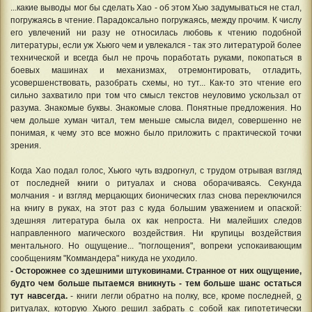
...какие выводы мог бы сделать Хао - об этом Хью задумываться не стал,
погружаясь в чтение. Парадоксально погружаясь, между прочим. К числу
его увлечений ни разу не относилась любовь к чтению подобной
литературы, если уж Хьюго чем и увлекался - так это литературой более
технической и всегда был не прочь поработать руками, покопаться в
боевых машинах и механизмах, отремонтировать, отладить,
усовершенствовать, разобрать схемы, но тут... Как-то это чтение его
сильно захватило при том что смысл текстов неуловимо ускользал от
разума. Знакомые буквы. Знакомые слова. Понятные предложения. Но
чем дольше хуман читал, тем меньше смысла видел, совершенно не
понимая, к чему это все можно было приложить с практической точки
зрения.
Когда Хао подал голос, Хьюго чуть вздрогнул, с трудом отрывая взгляд
от последней книги о ритуалах и снова оборачиваясь. Секунда
молчания - и взгляд мерцающих бионических глаз снова переключился
на книгу в руках, на этот раз с куда большим уважением и опаской:
здешняя литература была ох как непроста. Ни малейших следов
направленного магического воздействия. Ни крупицы воздействия
ментального. Но ощущение... "поглощения", вопреки успокаивающим
сообщениям "Коммандера" никуда не уходило.
- Осторожнее со здешними штуковинами. Странное от них ощущение,
будто чем больше пытаемся вникнуть - тем больше шанс остаться
тут навсегда.
- книги легли обратно на полку, все, кроме последней,
о
ритуалах, которую Хьюго решил забрать с собой
как гипотетически