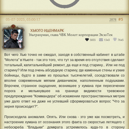
#5
05-07-2025, 03:00:17
2878
ХЬЮГО ИДЕНМАРК
Ультрахуман, глава ЧВК Молот корпорации ЭкзоТек
5835
1343
7645
Вот чего Хью точно не ожидал, заходя в собственный кабинет в штабе
"Молота" в Ньюте - так это того, что тут за время его отсутствия сделают
тотальный, капитальнейший ремонт, да еще и под старину... Или не под
старину? Или под очень абсурдную старину, где каменные стены и узкие
бойницы, будто в замке из прошлых тысячелетий, соседствовали со
вполне современным мягким диванчиком, наполненным подушками.
Впрочем, странное ощущение, возникшее у хумана при пересечении
порога и мелькнувшее на границе видимости тревожное
предупреждение "Коммандера" об искажении пространственных метрик
уже дало ответ на даже не успевший сформироваться вопрос "Что за
херня происходит?".
Происходила аномалия. Опять. Или снова - это уже как посмотреть, и
настроение хумана от осознания этого факта со скоростью летящего с
небоскреба "Владыки" домкрата устремилось куда-то в сторону