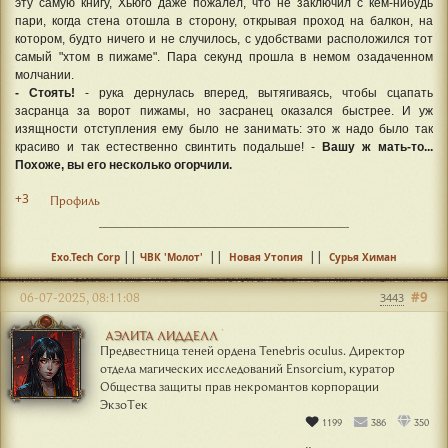
эту самую книгу, Хьюго даже пожалел, что не заключил с кем-нибудь
пари, когда стена отошла в сторону, открывая проход на балкон, на
котором, будто ничего и не случилось, с удобствами расположился тот
самый "хтом в пижаме". Пара секунд прошла в немом озадаченном
молчании.
- Стоять!
- рука дернулась вперед, вытягиваясь, чтобы сцапать
засранца за ворот пижамы, но засранец оказался быстрее. И уж
изящности отступления ему было не занимать: это ж надо было так
красиво и так естественно свинтить подальше! -
Вашу ж мать-то...
Похоже, вы его несколько огорчили.
+3
Профиль
||
||
||
Exo.Tech Corp
ЧВК 'Молот'
Новая Утопия
Сурья Химан
#9
06-07-2025, 08:11:08
3443
АЭЛИТА ЛИДДЕЛЛ
Предвестница теней ордена Tenebris oculus. Директор
отдела магических исследований Ensorcium, куратор
Общества защиты прав некромантов корпорации
ЭкзоТек
1199
386
350