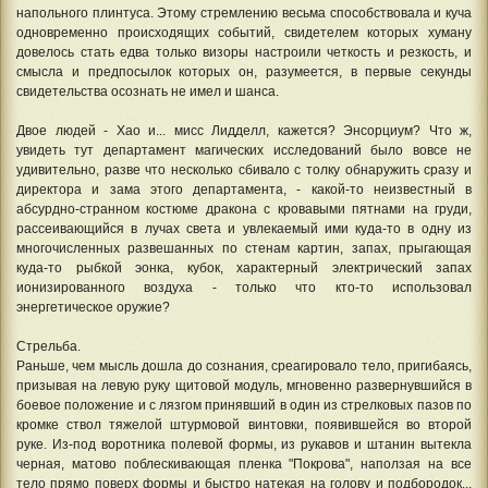
напольного плинтуса. Этому стремлению весьма способствовала и куча
одновременно происходящих событий, свидетелем которых хуману
довелось стать едва только визоры настроили четкость и резкость, и
смысла и предпосылок которых он, разумеется, в первые секунды
свидетельства осознать не имел и шанса.
Двое людей - Хао и... мисс Лидделл, кажется? Энсорциум? Что ж,
увидеть тут департамент магических исследований было вовсе не
удивительно, разве что несколько сбивало с толку обнаружить сразу и
директора и зама этого департамента, - какой-то неизвестный в
абсурдно-странном костюме дракона с кровавыми пятнами на груди,
рассеивающийся в лучах света и увлекаемый ими куда-то в одну из
многочисленных развешанных по стенам картин, запах, прыгающая
куда-то рыбкой эонка, кубок, характерный электрический запах
ионизированного воздуха - только что кто-то использовал
энергетическое оружие?
Стрельба.
Раньше, чем мысль дошла до сознания, среагировало тело, пригибаясь,
призывая на левую руку щитовой модуль, мгновенно развернувшийся в
боевое положение и с лязгом принявший в один из стрелковых пазов по
кромке ствол тяжелой штурмовой винтовки, появившейся во второй
руке. Из-под воротника полевой формы, из рукавов и штанин вытекла
черная, матово поблескивающая пленка "Покрова", наползая на все
тело прямо поверх формы и быстро натекая на голову и подбородок...