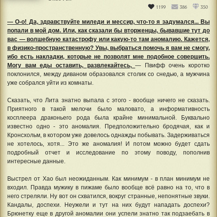
1199
386
350
— О-о! Да, здравствуйте миледи и мессир, что-то я задумался... Вы
попали в мой дом. Или, как сказали бы вторженцы, бывавшие тут до
вас — волшебную катастрофу или какую-то там аномалию. Кажется,
в физико-пространственную? Увы, выбраться помочь я вам не смогу,
ибо есть накладки, которые не позволят мне подобное совершить.
Могу вам еды оставить, развлекайтесь,
— Пвифф очень коротко
поклонился, между диваном образовался столик со снедью, а мужчина
уже собрался уйти из комнаты.
Сказать, что Лита знатно выпала с этого - вообще ничего не сказать.
Приятного в такой мелочи было маловато, а информативность
косплеера драконьего рода была крайне минимальной. Буквально
известно одно - это аномалия. Предположительно бродячая, как и
Кронсхольм, в котором уже довелось однажды побывать. Задерживаться
не хотелось, хотя... Это же аномалия! И потом можно будет сдать
подробный отчет и исследование по этому поводу, пополнив
интересные данные.
Выстрел от Хао был неожиданным. Как минимум - в план минимум не
входил. Правда мужику в пижаме было вообще всё равно на то, что в
него стреляли. Ну вот он схватился, вокруг странные, непонятные звуки.
Кандалы, доспехи. Неужели и тут на них будут нападать доспехи?
Брюнетку еще в другой аномалии они успели знатно так подзаебать в