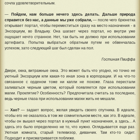
сочла удовлетворительным.
—
Пойдем, нам больше нечего здесь делать. Дальше природа
справится без нас, а данные мы уже собрали,
— после чего брюнетка
открывает портал, чтобы переместиться сразу на место назначения - в
Энсорциум, во Владыку. Она шагает через портал, но внутри уже
ощущает нечто странное. Нет, так быть не должно при использовании
артефакта. Попытка выбраться обратным путем не обвенчалась
успехом, зато следующий шаг был сделан на пол.
Гостиная Пвиффа
Двери, окна, витражные окна. Это может быть что угодно, но точно не
уютный Энсорциум или какая-то иная зона в корпорации. И на что-то
связанное с орденом тоже ни капли не похоже. Глаза перестали
заливаться черным цветом, который появляется при использовании
магии. Проклятие? Особенность? Предпочитала считать за последнее,
ведь черные глаза при использовании магии жить не мешали.
—
Хао?
— задает вопрос, желая увидеть своего спутника. В идеале,
чтобы его не оказалось в том же сомнительном месте, как это. В идеале,
чтобы он вышел через портал в нужный пункт назначения, а здесь... А
здесь это было определенно не то, что нужно. Оглядывается еще раз.
Уютная комната, старый телевизор, диванчик. Там кто-то сидит.
Подходит и присматривается поближе.