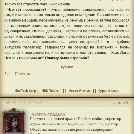
Только вот стрелять пока было некуда.
- Что тут происходит?
- хуман медленно выпрямился, пока еще не
сходя с места и внимательно оглядывая помещение. Бионические глаза
ритмично мерцали, переключаясь из режима в режим, взгляд прошелся
по массивным книжным шкафам, по многочисленным - но каким-то
однообразным, сплошь драконы, - картинам на стенах, остановился на
диванчике, заваленном подушками и столике с закусками (что-то это ему
напоминало..), переключился на дико смотрящийся в подобном
антураже телевизор, задержался на секунду на витражах и вновь
вернулся к еще двоим наличествующим в комнате людям. -
Хао. Лита.
Что за хтон в пижаме? Почему была стрельба?
кубики
+3
Профиль
||
||
||
Exo.Tech Corp
ЧВК 'Молот'
Новая Утопия
Сурья Химан
#6
05-07-2025, 07:00:42
2236
АЭЛИТА ЛИДДЕЛЛ
Предвестница теней ордена Tenebris oculus. Директор
отдела магических исследований Ensorcium, куратор
Общества защиты прав некромантов корпорации