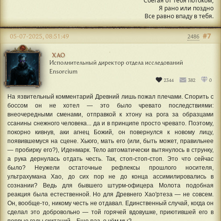
Сбегая от тебя потоком,
Я рано или поздно
Все равно впаду в тебя.
#7
05-07-2025, 08:51:49
2486
ХАО
Исполнительный директор отдела исследований
Ensorcium
2344
382
0
На язвительный комментарий Древний лишь пожал плечами. Спорить с
боссом он не хотел — это было чревато последствиями:
внеочередными сменами, отправкой к хтону на рога за образцами
ссанины снежного человека... да и в принципе просто чревато. Поэтому,
покорно кивнув, аки агнец Божий, он повернулся к новому лицу,
появившемуся на сцене. Хьюго, мать его (или, быть может, правильнее
— пробирку его?), Иденмарк. Тело автоматически вытянулось в струнку,
а рука дернулась отдать честь. Так, стоп-стоп-стоп. Это что сейчас
было? Неужели остаточные рефлексы прошлого носителя,
ультрахумана Хао, до сих пор не до конца ассимилировались в
сознании? Ведь для бывшего штурм-офицера Молота подобная
реакция была естественной. Но для Древнего Хао'ртеза — не совсем.
Он, вообще-то, никому честь не отдавал. Единственный случай, когда он
сделал это добровольно — той горячей вдовушке, приютившей его в
первые годы скитаний... Еще раз, о чём мы?