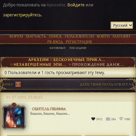
Добро пожаловать на
Аркхейм
.
Войдите
или
зарегистрируйтесь
.
ФОРУМ
МАТЧАСТЬ
ПОИСК
ПОЛЬЗОВАТЕЛИ
ВОЙТИ
МАГАЗИН
PR-ВХОД
РЕГИСТРАЦИЯ
активные
последние
АРКХЕЙМ
►
БЕСКОНЕЧНЫЕ ПРИКЛЮЧЕНИЯ
►
НЕЗАВЕРШЁННЫЕ ЭПИЗОДЫ
►
ПРОХОЖДЕНИЕ ДАНЖА: ОБИТЕЛЬ ЗЕЛЕНОГО ДРАКОНА ПВИФФА VIII
0 Пользователи и 1 гость просматривают эту тему.
ВНИЗ
1
ДЕЙСТВИЯ ПОЛЬЗОВАТЕЛЯ
01-07-2025, 23:08:53
ОБИТЕЛЬ ПВИФФА
Башни, башни, башни...
5912
284
1080