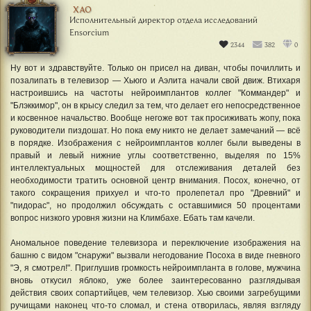
ХАО
Исполнительный директор отдела исследований
Ensorcium
2344
382
0
Ну вот и здравствуйте. Только он присел на диван, чтобы почиллить и
позалипать в телевизор — Хьюго и Аэлита начали свой движ. Втихаря
настроившись на частоты нейроимплантов коллег "Коммандер" и
"Блэккимор", он в крысу следил за тем, что делает его непосредственное
и косвенное начальство. Вообще негоже вот так просиживать жопу, пока
руководители пиздошат. Но пока ему никто не делает замечаний — всё
в порядке. Изображения с нейроимплантов коллег были выведены в
правый и левый нижние углы соответственно, выделяя по 15%
интеллектуальных мощностей для отслеживания деталей без
необходимости тратить основной центр внимания. Посох, конечно, от
такого сокращения прихуел и что-то пролепетал про "Древний" и
"пидорас", но продолжил обсуждать с оставшимися 50 процентами
вопрос низкого уровня жизни на Климбахе. Ебать там качели.
Аномальное поведение телевизора и переключение изображения на
башню с видом "снаружи" вызвали негодование Посоха в виде гневного
"Э, я смотрел!". Приглушив громкость нейроимпланта в голове, мужчина
вновь откусил яблоко, уже более заинтересованно разглядывая
действия своих сопартийцев, чем телевизор. Хью своими загребущими
ручищами наконец что-то сломал, и стена отворилась, являя взгляду