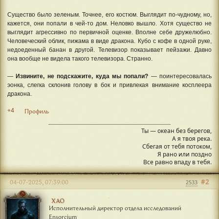
Существо было зеленым. Точнее, его костюм. Выглядит по-чудному, но,
кажется, они попали в чей-то дом. Неловко вышло. Хотя существо не
выглядит агрессивно по первичной оценке. Вполне себе дружелюбно.
Человеческий облик, пижама в виде дракона. Кубо с кофе в одной руке,
недоеденный банан в другой. Телевизор показывает пейзажи. Давно
она вообще не видела такого телевизора. Странно.
—
Извините, не подскажите, куда мы попали?
— поинтересовалась
эонка, слегка склонив голову в бок и привлекая внимание косплеера
дракона.
+4
Профиль
Ты — океан без берегов,
А я твоя река.
Сбегая от тебя потоком,
Я рано или поздно
Все равно впаду в тебя.
#2
04-07-2025, 07:39:00
2533
ХАО
Исполнительный директор отдела исследований
Ensorcium