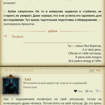
исчезает.
—
Кубок смертелен. Он то в аномалии зациклен и стабилен, не
стареет, не умирает. Даже хорошо, что я не успела его одолжить для
исследования. Тут нужна тщательная подготовка и оборудование,
—
проговорила брюнетка.
кубики
+3
Профиль
Ты — океан без берегов,
А я твоя река.
Сбегая от тебя потоком,
Я рано или поздно
Все равно впаду в тебя.
#4
04-07-2025, 20:36:53
2381
ХАО
Исполнительный директор отдела исследований
Ensorcium
2344
382
0
Хао с недоумением посмотрел на свой репульсар, потом на
исчезающего драко-челикса. Потом опять на свой пульсар. Да эта хрень