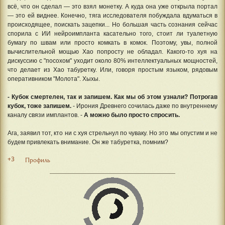
всё, что он сделал — это взял монетку. А куда она уже открыла портал
— это ей виднее. Конечно, тяга исследователя побуждала вдуматься в
происходящее, поискать зацепки... Но большая часть сознания сейчас
спорила с ИИ нейроимпланта касательно того, стоит ли туалетную
бумагу по швам или просто комкать в комок. Поэтому, увы, полной
вычислительной мощью Хао попросту не обладал. Какого-то хуя на
дискуссию с "посохом" уходит около 80% интеллектуальных мощностей,
что делает из Хао табуретку. Или, говоря простым языком, рядовым
оперативником "Молота". Хыхы.
- Кубок смертелен, так и запишем. Как мы об этом узнали? Потрогав
кубок, тоже запишем.
- Ирония Древнего сочилась даже по внутреннему
каналу связи имплантов. -
А можно было просто спросить.
Ага, заявил тот, кто ни с хуя стрельнул по чуваку. Но это мы опустим и не
будем привлекать внимание. Он же табуретка, помним?
+3
Профиль