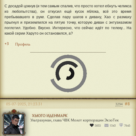
С досадой цокнув (и тем самым спалив, что просто хотел ебнуть челикса
из любопытства), он откусил ещё кусок яблока, всё это время
пребывавшего в руке. Сделав пару шагов к дивану, Хао с размаху
прыгнул и приземлился на пятую точку, которую диван с энтузиазмом
поглотил. Удобно. Вкусно. Интересно, что сейчас идёт по телеку... На
какой серии Харуто он остановился, а?
+3
Профиль
#8
05-07-2025, 21:23:31
3294
ХЬЮГО ИДЕНМАРК
Ультрахуман, глава ЧВК Молот корпорации ЭкзоТек
5835
1343
7645