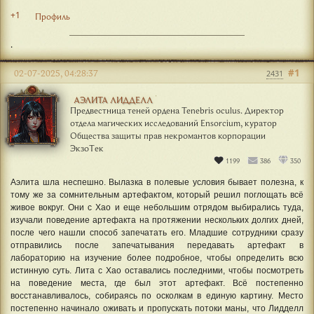
+1
Профиль
.
#1
02-07-2025, 04:28:37
2431
АЭЛИТА ЛИДДЕЛЛ
Предвестница теней ордена Tenebris oculus. Директор
отдела магических исследований Ensorcium, куратор
Общества защиты прав некромантов корпорации
ЭкзоТек
1199
386
350
Аэлита шла неспешно. Вылазка в полевые условия бывает полезна, к
тому же за сомнительным артефактом, который решил поглощать всё
живое вокруг. Они с Хао и еще небольшим отрядом выбирались туда,
изучали поведение артефакта на протяжении нескольких долгих дней,
после чего нашли способ запечатать его. Младшие сотрудники сразу
отправились после запечатывания передавать артефакт в
лабораторию на изучение более подробное, чтобы определить всю
истинную суть. Лита с Хао оставались последними, чтобы посмотреть
на поведение места, где был этот артефакт. Всё постепенно
восстанавливалось, собираясь по осколкам в единую картину. Место
постепенно начинало оживать и пропускать потоки маны, что Лидделл