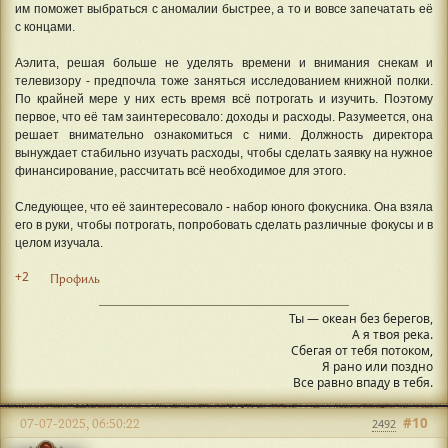
им поможет выбраться с аномалии быстрее, а то и вовсе запечатать её
с концами.
Аэлита, решая больше не уделять времени и внимания снекам и
телевизору - предпочла тоже заняться исследованием книжной полки.
По крайней мере у них есть время всё потрогать и изучить. Поэтому
первое, что её там заинтересовало: доходы и расходы. Разумеется, она
решает внимательно ознакомиться с ними. Должность директора
вынуждает стабильно изучать расходы, чтобы сделать заявку на нужное
финансирование, рассчитать всё необходимое для этого.
Следующее, что её заинтересовало - набор юного фокусника. Она взяла
его в руки, чтобы потрогать, попробовать сделать различные фокусы и в
целом изучала.
+2
Профиль
Ты — океан без берегов,
А я твоя река.
Сбегая от тебя потоком,
Я рано или поздно
Все равно впаду в тебя.
#10
07-07-2025, 06:50:22
2492