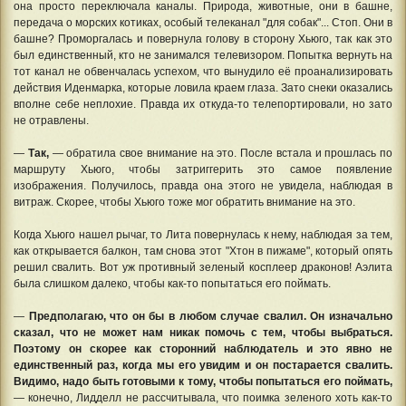
она просто переключала каналы. Природа, животные, они в башне,
передача о морских котиках, особый телеканал "для собак"... Стоп. Они в
башне? Проморгалась и повернула голову в сторону Хьюго, так как это
был единственный, кто не занимался телевизором. Попытка вернуть на
тот канал не обвенчалась успехом, что вынудило её проанализировать
действия Иденмарка, которые ловила краем глаза. Зато снеки оказались
вполне себе неплохие. Правда их откуда-то телепортировали, но зато
не отравлены.
—
Так,
— обратила свое внимание на это. После встала и прошлась по
маршруту Хьюго, чтобы затриггерить это самое появление
изображения. Получилось, правда она этого не увидела, наблюдая в
витраж. Скорее, чтобы Хьюго тоже мог обратить внимание на это.
Когда Хьюго нашел рычаг, то Лита повернулась к нему, наблюдая за тем,
как открывается балкон, там снова этот "Хтон в пижаме", который опять
решил свалить. Вот уж противный зеленый косплеер драконов! Аэлита
была слишком далеко, чтобы как-то попытаться его поймать.
—
Предполагаю, что он бы в любом случае свалил. Он изначально
сказал, что не может нам никак помочь с тем, чтобы выбраться.
Поэтому он скорее как сторонний наблюдатель и это явно не
единственный раз, когда мы его увидим и он постарается свалить.
Видимо, надо быть готовыми к тому, чтобы попытаться его поймать,
— конечно, Лидделл не рассчитывала, что поимка зеленого хоть как-то