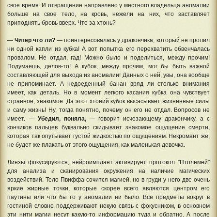
свое время. И отвращение направлено у местного владельца аномалии
больше на свое тело, на кровь, нежели на них, что заставляет
приподнять бровь вверх. Что за хтонь?
—
Читер что ли?
— поинтересовалась у дракончика, который не пролил
ни одной капли из кубка! А вот попытка его перехватить обвенчалась
провалом. Не отдал, гад! Можно было и поделиться, между прочим!
Подумаешь, делов-то! А кубок, между прочим, мог бы быть важной
составляющей для выхода из аномалии! Данных о ней, увы, она вообще
не припоминает. А недоеденный банан вряд ли столько внимания
имеет, как деталь. Но в момент легкого касания кубка она чувствует
странное, знакомое. Да этот хтоний кубок высасывает жизненные силы
и саму жизнь! Ну, тогда понятно, почему он его не отдал. Вопросов не
имеет. —
Убедил, поняла,
— говорит исчезающему дракончику, а с
кончиков пальцев буквально скидывает знакомое ощущение смерти,
которая так опутывает густой жидкостью по ощущениям. Некромант же,
не будет же плакать от этого ощущения, как маленькая девочка.
Линзы фокусируются, нейроимплант активирует протокол "Птолемей"
для анализа и сканирования окружения на наличие магических
воздействий. Тело Пвиффа сочится магией, но в груди у него две очень
яркие жирные точки, которые скорее всего являются центром его
паутины или что бы то у аномалии ни было. Все предметы вокруг в
гостиной словно поддерживают некую связь с фокусником, в основном
эти нити магии несут какую-то информацию туда и обратно. А после