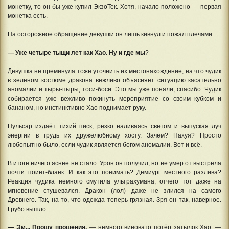
монетку, то он бы уже купил ЭкзоТек. Хотя, начало положено — первая
монетка есть.
На осторожное обращение девушки он лишь кивнул и пожал плечами:
— Уже четыре тыщи лет как Хао. Ну и где мы
?
Девушка не преминула тоже уточнить их местонахождение, на что чудик
в зелёном костюме дракона вежливо объясняет ситуацию касательно
аномалии и тыры-пыры, тоси-боси. Это мы уже поняли, спасибо. Чудик
собирается уже вежливо покинуть мероприятие со своим кубком и
бананом, но инстинктивно Хао поднимает руку.
Пульсар издаёт тихий писк, резко наливаясь светом и выпуская луч
энергии в грудь их дружелюбному хосту. Зачем? Нахуя? Просто
любопытно было, если чудик является богом аномалии. Вот и всё.
В итоге ничего яснее не стало. Урон он получил, но не умер от выстрела
почти поинт-бланк. И как это понимать? Демиург местного разлива?
Реакция чудика немного смутила ультрахумана, отчего тот даже на
мгновение стушевался. Дракон (лол) даже не злился на самого
Древнего. Так, на то, что одежда теперь грязная. Зря он так, наверное.
Грубо вышло.
— Эм... Прошу прощения,
— немного виновато потёр затылок Хао. —