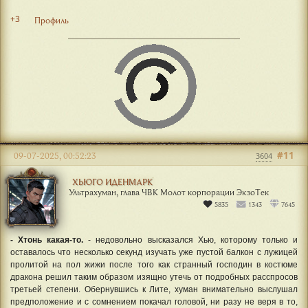
+3
Профиль
#11
09-07-2025, 00:52:23
3604
ХЬЮГО ИДЕНМАРК
Ультрахуман, глава ЧВК Молот корпорации ЭкзоТек
5835
1343
7645
- Хтонь какая-то.
- недовольно высказался Хью, которому только и
оставалось что несколько секунд изучать уже пустой балкон с лужицей
пролитой на пол жижи после того как странный господин в костюме
дракона решил таким образом изящно утечь от подробных расспросов
третьей степени. Обернувшись к Лите, хуман внимательно выслушал
предположение и с сомнением покачал головой, ни разу не веря в то,