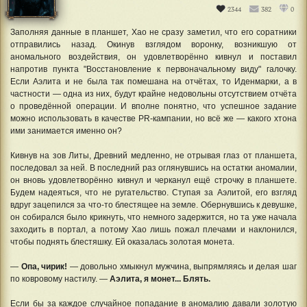
2344
382
0
Заполняя данные в планшет, Хао не сразу заметил, что его соратники
отправились назад. Окинув взглядом воронку, возникшую от
аномального воздействия, он удовлетворённо кивнул и поставил
напротив пункта "Восстановление к первоначальному виду" галочку.
Если Аэлита и не была так помешана на отчётах, то Иденмарки, а в
частности — одна из них, будут крайне недовольны отсутствием отчёта
о проведённой операции. И вполне понятно, что успешное задание
можно использовать в качестве PR-кампании, но всё же — какого хтона
ими занимается именно он?
Кивнув на зов Литы, Древний медленно, не отрывая глаз от планшета,
последовал за ней. В последний раз оглянувшись на остатки аномалии,
он вновь удовлетворённо кивнул и черканул ещё строчку в планшете.
Будем надеяться, что не ругательство. Ступая за Аэлитой, его взгляд
вдруг зацепился за что-то блестящее на земле. Обернувшись к девушке,
он собирался было крикнуть, что немного задержится, но та уже начала
заходить в портал, а потому Хао лишь пожал плечами и наклонился,
чтобы поднять блестяшку. Ей оказалась золотая монета.
—
Опа, чирик!
— довольно хмыкнул мужчина, выпрямляясь и делая шаг
по ковровому настилу. —
Аэлита, я монет... Блять.
Если бы за каждое случайное попадание в аномалию давали золотую