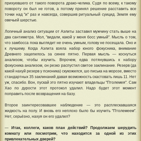
прихуевшего от такого поворота драко-челика. Судя по всему, к такому
повороту он был не готов, а потому принял решение расставить все
точки над "и" раз и навсегда, совершив ритуальный суицид. Земля ему
овечьей шерстью.
Логичный анализ ситуации от Аэлиты заставил мужчину стать выше на
два сантиметра. Мол, "видали, какой у меня босс умный". Мысль о том,
что замбосса пока выглядит не очень умным, голову не посещала. Оно и
к лучшему. Когда Аэлита взяла набор юного фокусника, внимание
Древнего зацепилось за синее пятно. Первая мысль — коснуться
анализом, чтобы изучить. Впрочем, едва потянувшись к набору
фокусника анализом, он резко распустил свитое заклинание. Резерв (да
какой нахуй резерв у псионика) скукожился, шо писька на морозе, вместо
стандартных 35 заклинаний давая возможность скастовать лишь 11. Нет
уж, спасибо. Вон, пускай это пятно изучают владельцы "Птолемея". Сам
Хао по дурости этот протокол удалил. Надо будет этот момент
поправить после возвращения на базу.
Второе заинтересовавшее наблюдение — это расплескавшаяся
жидкость на полу. И вновь его неплохо было бы изучить "Птолемеем".
Нет, серьёзно, нахуя он его удалил?
—
Итак, коллеги, каков план действий? Продолжаем шерудить
комнату или посмотрим, что находится за одной из этих
привлекательных дверей?