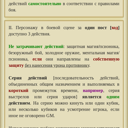
действий
самостоятельно
в соответствии с правилами
боя.
II. Персонажу в боевой сцене за
один пост [
ход
]
доступно 3 действия.
⠀⠀
Не затрачивают действий
: защитная магия/псионика,
безоружный бой, холодное оружие, ментальная магия/
псионика,
если
они направлены на
собственную
защиту
без нанесения урона противнику
.
⠀⠀
Серия действий
[последовательность действий,
объединенных общим назначением и выполняемых в
короткий
промежуток времени,
например
, серия
выстрелов или серия ударов]
является
одним
действием
. На серию можно кинуть или один кубик,
или несколько кубиков на усмотрение игрока, если
иное не оговорено GM.
⠀⠀