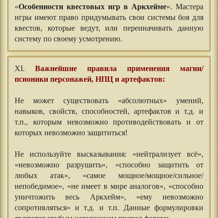
«
Особенности квестовых игр в Аркхейме
». Мастера
игры имеют право придумывать свои системы боя для
квестов, которые ведут, или переиначивать данную
систему по своему усмотрению.
XI.
Важнейшие правила применения магии/
псионики персонажей, НПЦ и артефактов:
Не может существовать «абсолютных» умений,
навыков, свойств, способностей, артефактов и т.д. и
т.п., которым невозможно противодействовать и от
которых невозможно защититься!
Не используйте высказывания: «нейтрализует всё»,
«невозможно разрушить», «способно защитить от
любых атак», «самое мощное/мощное/сильное/
непобедимое», «не имеет в мире аналогов», «способно
уничтожить весь Аркхейм», «ему невозможно
сопротивляться» и т.д. и т.п. Данные формулировки