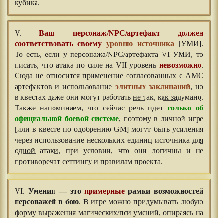
кубика.
V.
Ваш персонаж/NPC/артефакт должен
соответствовать своему
уровню источника
[УМИ].
То есть, если у персонажа/NPC/артефакта VI УМИ, то
писать, что атака по силе на VII уровень
невозможно
.
Сюда не относится применение согласованных с АМС
артефактов и использование
элитных заклинаний
, но
в квестах даже они могут работать
не так, как задумано
.
Также напоминаем, что сейчас речь идет
только об
официальной боевой системе
, поэтому в личной игре
[или в квесте по одобрению GM] могут быть усиления
через использование нескольких единиц источника
для
одной атаки
, при условии, что они логичны и не
противоречат сеттингу и правилам проекта.
VI.
Умения — это
примерные
рамки возможностей
персонажей в бою
. В игре можно придумывать любую
форму выражения магических/пси умений, опираясь на