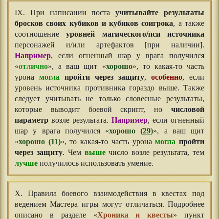
IX. При написании поста
учитывайте результаты
бросков своих кубиков и кубиков соигрока
, а также
соотношение
уровней магического/пси источника
персонажей и/или артефактов [при наличии].
Например
, если огненный шар у врага получился
«
отлично
», а ваш щит «
хорошо
», то какая-то часть
урона
могла
пройти через защиту
,
особенно
, если
уровень источника противника гораздо выше. Также
следует учитывать не только словесные результаты,
которые выводит боевой скрипт, но
числовой
параметр
возле результата.
Например
, если огненный
шар у врага получился «
хорошо (
29
)
», а ваш щит
«
хорошо (
11
)
», то какая-то часть урона
могла
пройти
через защиту
. Чем
выше
число возле результата, тем
лучше
получилось использовать умение.
X. Правила боевого взаимодействия в квестах под
ведением Мастера игры могут отличаться. Подробнее
описано в разделе «
Хроника и квесты
» пункт