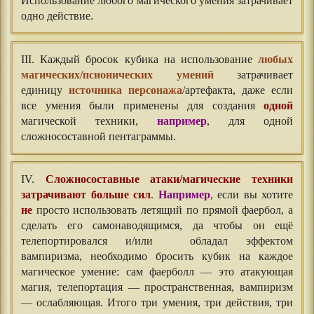
Использование любого магического умения затрачивает
одно действие.
III. Каждый бросок кубика на использование
любых
магических/псионических умений
затрачивает
единицу
источника персонажа
/артефакта, даже если
все умения были применены для создания
одной
магической техники,
например
, для одной
сложносоставной пентаграммы.
IV.
Сложносоставные атаки/магические техники
затрачивают больше сил
.
Например
, если вы хотите
не
просто использовать летящий по прямой фаербол, а
сделать его самонаводящимся, да чтобы он ещё
телепортировался и/или обладал эффектом
вампиризма, необходимо бросить кубик на каждое
магическое умение: сам фаерболл — это атакующая
магия, телепортация — пространственная, вампиризм
— ослабляющая. Итого три умения, три действия, три