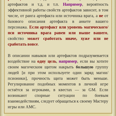
артефактов и т.д. и т.п.
Например
, вероятность
эффективной работы свойств артефактов зависит, в том
числе, от ранга артефакта или источника врага, а
не
от
базового описания артефакта в анкете вашего
персонажа.
Если артефакт или уровень магического/
пси источника врага равен или выше вашего
,
свойство
может сработать иначе, хуже или не
сработать вовсе
.
В описании навыков или артефактов подразумевается
воздействие на
одну цель
,
например
, если вы хотите
своим магическим щитом накрыть
большую
группу
людей [и при этом используете один заряд магии/
псионики], прочность щита может быть меньше.
Регулирование подобных моментов в личной игре
остаётся за игроками, в квестах — за GM. Если
возникают спорные ситуации по боевым
взаимодействиям, следует обращаться к своему Мастеру
игры или АМС.