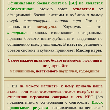
Официальная боевая система [БС] не является
обязательной.
Можно вовсе
отказаться
от
официальной боевой системы и кубиков
в пользу
сугубо литературной подачи сцен боя
или
использовать
хоумрулы
. Хоумрулы — это
авторские
правила, изменяющие официальные
правила боевого взаимодействия и введенные по
соглашению всех участников. В
квестах
решение о
боевой системе и кубиках принимает
Мастер игры
.
Самое важное правило: будьте вменяемы, логичны и
не допускайте
манчкинизма
, негативного
пауэрплея
,
годмодинга
!
I. Вы
не можете написать, к чему привела ваша
атака или магическое/немагическое воздействие в
отношении персонажа соигрока и его NPC
[без
предварительного согласования с соигроком].
Игрок
прописывает результат
направленных на него атак/