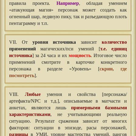
правила проекта.
Например
, обладая умением
«атакующая магия» персонаж может создать как
огненный шар, ледяную пику, так и разъедающую плоть
пентаграмму и т.п.
VII. От
уровня источника
зависит
количество
применений
магических/пси умений [
т.е. единиц
источника
] за 24 часа и их
мощность
. Итоговое число
применений смотрите в карточке конкретного
персонажа в разделе «Уровень» [
скрин, где
посмотреть
].
VIII.
Любые
умения и свойства [персонажа/
артефакта/NPC и т.д.], описываемые в матчасти и
анкетах, являются лишь
примерными базовыми
характеристиками
, не учитывающими реальную
ситуацию. Результат сражения зависит от многих
факторов: ситуации в эпизоде, расы персонажей,
разницы
в УМИ, уровне мастерства умений, рангов