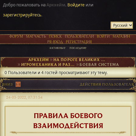
Добро пожаловать на
Аркхейм
.
Войдите
или
зарегистрируйтесь
.
ФОРУМ
МАТЧАСТЬ
ПОИСК
ПОЛЬЗОВАТЕЛИ
ВОЙТИ
МАГАЗИН
PR-ВХОД
РЕГИСТРАЦИЯ
активные
последние
АРКХЕЙМ
►
НА ПОРОГЕ ВЕЛИКИХ ОТКРЫТИЙ
►
ИГРОМЕХАНИКА И РАЗВИТИЕ ПЕРСОНАЖА
►
БОЕВАЯ СИСТЕМА
0 Пользователи и 4 гостей просматривают эту тему.
ВНИЗ
1
ДЕЙСТВИЯ ПОЛЬЗОВАТЕЛЯ
24-03-2022, 07:31:54
ПРАВИЛА БОЕВОГО
ВЗАИМОДЕЙСТВИЯ