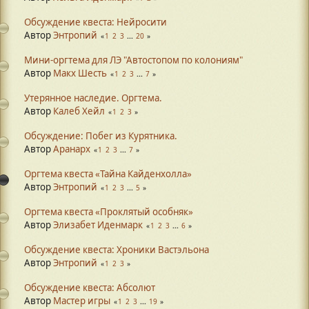
Обсуждение квеста: Нейросити
Автор
Энтропий
1
2
3
...
20
Мини-оргтема для ЛЭ "Автостопом по колониям"
Автор
Макх Шесть
1
2
3
...
7
Утерянное наследие. Оргтема.
Автор
Калеб Хейл
1
2
3
Обсуждение: Побег из Курятника.
Автор
Аранарх
1
2
3
...
7
Оргтема квеста «Тайна Кайденхолла»
Автор
Энтропий
1
2
3
...
5
Оргтема квеста «Проклятый особняк»
Автор
Элизабет Иденмарк
1
2
3
...
6
Обсуждение квеста: Хроники Вастэльона
Автор
Энтропий
1
2
3
Обсуждение квеста: Абсолют
Автор
Мастер игры
1
2
3
...
19