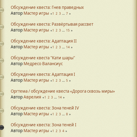
Обсуждение квеста: Гнев праведных
Автор
Мастер игры
1
2
3
...
7
Обсуждение квеста: Развёртывая рассвет
Автор
Мастер игры
1
2
3
...
15
Обсуждение квеста: Адаптация II
Автор
Мастер игры
1
2
3
...
14
Обсуждение квеста "Кати шары"
Автор
Медресо Валансиус
Обсуждение квеста: Адаптация I
Автор
Мастер игры
1
2
3
...
5
Оргтема / обсуждение квеста «Дорога сквозь миры»
Автор
Аврелия
1
2
3
...
14
Обсуждение квеста: Зона теней IV
Автор
Мастер игры
1
2
3
...
8
Обсуждение квеста: Зона теней I
Автор
Мастер игры
1
2
3
4