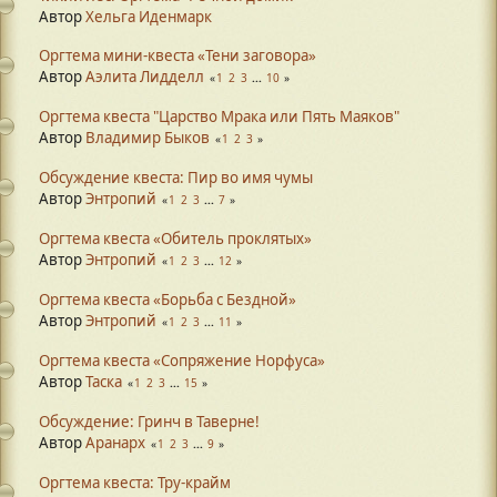
Автор
Хельга Иденмарк
Оргтема мини-квеста «Тени заговора»
Автор
Аэлита Лидделл
1
2
3
...
10
Оргтема квеста "Царство Мрака или Пять Маяков"
Автор
Владимир Быков
1
2
3
Обсуждение квеста: Пир во имя чумы
Автор
Энтропий
1
2
3
...
7
Оргтема квеста «Обитель проклятых»
Автор
Энтропий
1
2
3
...
12
Оргтема квеста «Борьба с Бездной»
Автор
Энтропий
1
2
3
...
11
Оргтема квеста «Сопряжение Норфуса»
Автор
Таска
1
2
3
...
15
Обсуждение: Гринч в Таверне!
Автор
Аранарх
1
2
3
...
9
Оргтема квеста: Тру-крайм