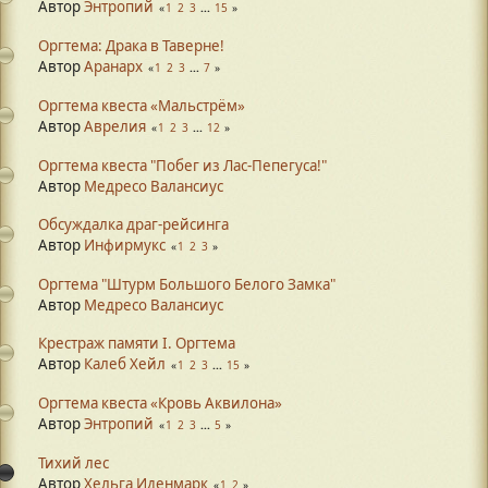
Автор
Энтропий
1
2
3
...
15
Оргтема: Драка в Таверне!
Автор
Аранарх
1
2
3
...
7
Оргтема квеста «Мальстрём»
Автор
Аврелия
1
2
3
...
12
Оргтема квеста "Побег из Лас-Пепегуса!"
Автор
Медресо Валансиус
Обсуждалка драг-рейсинга
Автор
Инфирмукс
1
2
3
Оргтема "Штурм Большого Белого Замка"
Автор
Медресо Валансиус
Крестраж памяти I. Оргтема
Автор
Калеб Хейл
1
2
3
...
15
Оргтема квеста «Кровь Аквилона»
Автор
Энтропий
1
2
3
...
5
Тихий лес
Автор
Хельга Иденмарк
1
2