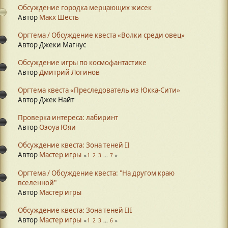
Обсуждение городка мерцающих жисек
Автор
Макх Шесть
Оргтема / Обсуждение квеста «Волки среди овец»
Автор Джеки Магнус
Обсуждение игры по космофантастике
Автор
Дмитрий Логинов
Оргтема квеста «Преследователь из Юкка-Сити»
Автор Джек Найт
Проверка интереса: лабиринт
Автор
Оэоуа Юяи
Обсуждение квеста: Зона теней II
Автор
Мастер игры
1
2
3
...
7
Оргтема / Обсуждение квеста: "На другом краю
вселенной"
Автор
Мастер игры
Обсуждение квеста: Зона теней III
Автор
Мастер игры
1
2
3
...
6