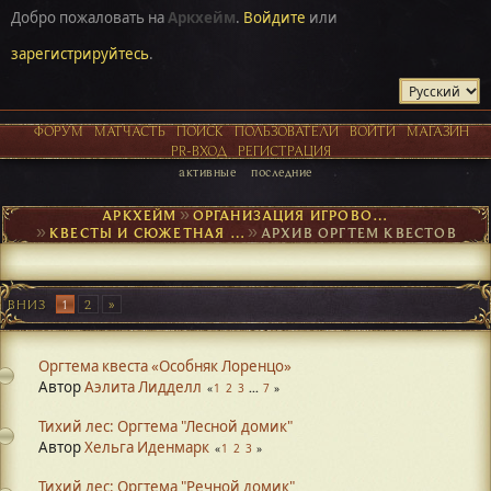
Добро пожаловать на
Аркхейм
.
Войдите
или
зарегистрируйтесь
.
ФОРУМ
МАТЧАСТЬ
ПОИСК
ПОЛЬЗОВАТЕЛИ
ВОЙТИ
МАГАЗИН
PR-ВХОД
РЕГИСТРАЦИЯ
активные
последние
АРКХЕЙМ
►
ОРГАНИЗАЦИЯ ИГРОВОГО ПРОЦЕССА
►
КВЕСТЫ И СЮЖЕТНАЯ ОСНОВА
►
АРХИВ ОРГТЕМ КВЕСТОВ
ВНИЗ
1
2
Оргтема квеста «Особняк Лоренцо»
Автор
Аэлита Лидделл
1
2
3
...
7
Тихий лес: Оргтема "Лесной домик"
Автор
Хельга Иденмарк
1
2
3
Тихий лес: Оргтема "Речной домик"