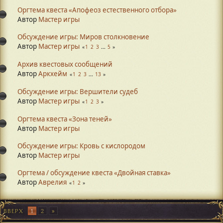
Оргтема квеста «Апофеоз естественного отбора»
Автор
Мастер игры
Обсуждение игры: Миров столкновение
Автор
Мастер игры
1
2
3
...
5
Архив квестовых сообщений
Автор
Аркхейм
1
2
3
...
13
Обсуждение игры: Вершители судеб
Автор
Мастер игры
1
2
3
Оргтема квеста «Зона теней»
Автор
Мастер игры
Обсуждение игры: Кровь с кислородом
Автор
Мастер игры
Оргтема / обсуждение квеста «Двойная ставка»
Автор
Аврелия
1
2
ВВЕРХ
1
2