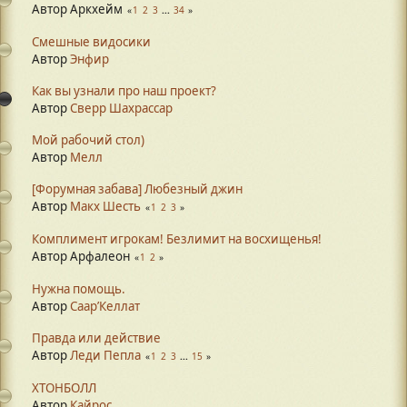
Автор Аркхейм
1
2
3
...
34
Смешные видосики
Автор
Энфир
Как вы узнали про наш проект?
Автор
Сверр Шахрассар
Мой рабочий стол)
Автор
Мелл
[Форумная забава] Любезный джин
Автор
Макх Шесть
1
2
3
Комплимент игрокам! Безлимит на восхищенья!
Автор Арфалеон
1
2
Нужна помощь.
Автор
Саар’Келлат
Правда или действие
Автор
Леди Пепла
1
2
3
...
15
ХТОНБОЛЛ
Автор
Кайрос