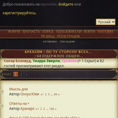
Добро пожаловать на
Аркхейм
.
Войдите
или
зарегистрируйтесь
.
ФОРУМ
МАТЧАСТЬ
ПОИСК
ПОЛЬЗОВАТЕЛИ
ВОЙТИ
МАГАЗИН
PR-ВХОД
РЕГИСТРАЦИЯ
активные
последние
АРКХЕЙМ
►
ПО ТУ СТОРОНУ ВСЕЛЕННОЙ
►
БЕЗУДЕРЖНОЕ ОБЩЕНИЕ
Солар Блэквуд
,
Тиарра Эверли
,
Сусанна
(+ 1 Скрыт) и 82
гостей просматривают этот раздел.
ВНИЗ
1
2
Мысль дня
Автор
Оэоуа Юяи
1
2
3
...
84
Ответы на +
Автор
Аранарх
1
2
3
...
168