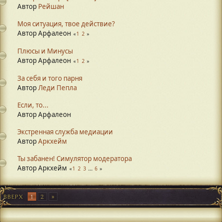
Автор
Рейшан
Моя ситуация, твое действие?
Автор Арфалеон
1
2
Плюсы и Минусы
Автор Арфалеон
1
2
За себя и того парня
Автор
Леди Пепла
Если, то...
Автор Арфалеон
Экстренная служба медиации
Автор
Аркхейм
Ты забанен! Симулятор модератора
Автор Аркхейм
1
2
3
...
6
ВВЕРХ
1
2