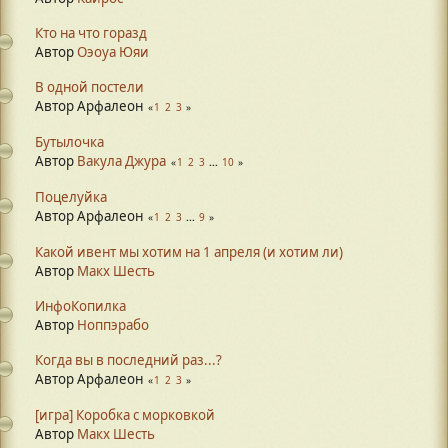
Кто на что горазд
Автор
Оэоуа Юяи
В одной постели
Автор Арфалеон
1
2
3
Бутылочка
Автор
Вакула Джура
1
2
3
...
10
Поцелуйка
Автор Арфалеон
1
2
3
...
9
Какой ивент мы хотим на 1 апреля (и хотим ли)
Автор
Макх Шесть
ИнфоКопилка
Автор
Ноппэрабо
Когда вы в последний раз...?
Автор Арфалеон
1
2
3
[игра] Коробка с морковкой
Автор
Макх Шесть