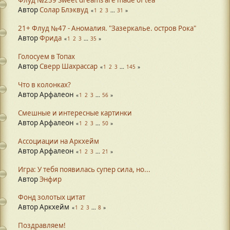
Флуд №239 Sweet dreams are made of tea
Автор
Солар Блэквуд
1
2
3
...
31
21+ Флуд №47 - Аномалия. "Зазеркалье. остров Рока"
Автор
Фрида
1
2
3
...
35
Голосуем в Топах
Автор
Сверр Шахрассар
1
2
3
...
145
Что в колонках?
Автор Арфалеон
1
2
3
...
56
Смешные и интересные картинки
Автор Арфалеон
1
2
3
...
50
Ассоциации на Аркхейм
Автор Арфалеон
1
2
3
...
21
Игра: У тебя появилась супер сила, но...
Автор
Энфир
Фонд золотых цитат
Автор Аркхейм
1
2
3
...
8
Поздравляем!