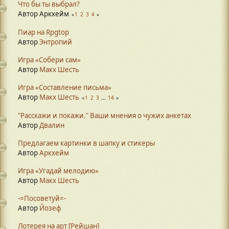
Что бы ты выбрал?
Автор Аркхейм
1
2
3
4
Пиар на Rpgtop
Автор
Энтропий
Игра «Собери сам»
Автор
Макх Шесть
Игра «Составление письма»
Автор
Макх Шесть
1
2
3
...
14
"Расскажи и покажи." Ваши мнения о чужих анкетах
Автор
Двалин
Предлагаем картинки в шапку и стикеры
Автор
Аркхейм
Игра «Угадай мелодию»
Автор
Макх Шесть
-=Посоветуй=-
Автор
Йозеф
Лотерея на арт [Рейшан]