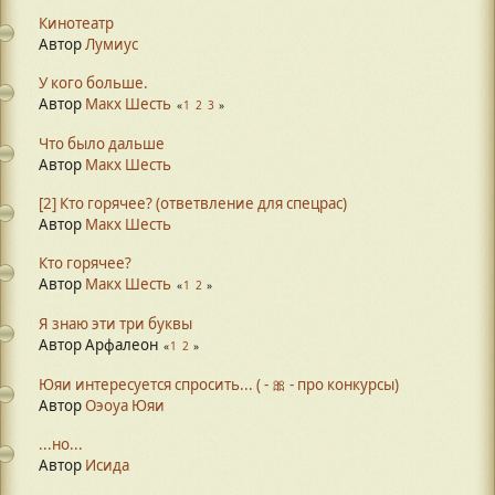
Кинотеатр
Автор
Лумиус
У кого больше.
Автор
Макх Шесть
1
2
3
Что было дальше
Автор
Макх Шесть
[2] Кто горячее? (ответвление для спецрас)
Автор
Макх Шесть
Кто горячее?
Автор
Макх Шесть
1
2
Я знаю эти три буквы
Автор Арфалеон
1
2
Юяи интересуется спросить... ( - 🎀 - про конкурсы)
Автор
Оэоуа Юяи
...но...
Автор
Исида