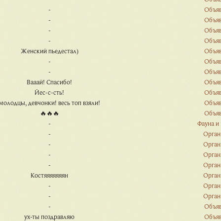
-
Объя
-
Объя
-
Объя
-
Объя
Женский пьедестал)
Объя
-
Объя
-
Объя
Вааай! Спасибо!
Объя
Йес-с-сть!
Объя
молодцы, девчонки! весь топ взяли!
Объя
🔥🔥🔥
Объя
-
Фауна и
-
Орган
-
Орган
-
Орган
-
Орган
Костяяяяяяян
Орган
-
Орган
-
Орган
-
Объя
ух-ты поздравляю
Объя