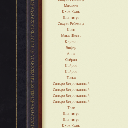
Малахия
Клок Клок
Шантитус
Солукс Реймонд
Кьен
Макх Шесть
Кирион
Энфир
Анна
Сейран
Кайрос
Кайрос
Таска
Сандро Ветротканный
Сандро Ветротканный
Сандро Ветротканный
Сандро Ветротканный
Тихе
Шантитус
Шантитус
Клок Клок