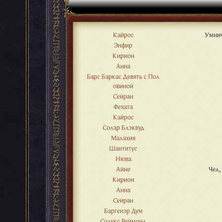
Кайрос
Умничк
Энфир
Кирион
Анна
Барс Баркас Девять с Пол
овиной
Сейран
Фехата
Кайрос
Солар Блэквуд
Малахия
Шантитус
Нюва
Айне
Чел,
Кирион
Анна
Сейран
Баргенэр Дум
Солукс Реймонд