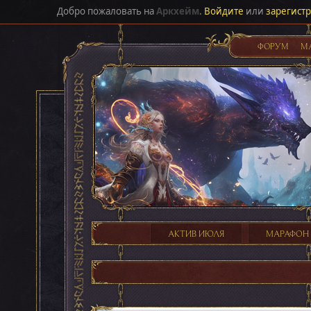
Добро пожаловать на
Аркхейм
.
Войдите
или
зарегист
ФОРУМ
М
АКТИВ ИЮЛЯ
МАРАФОН