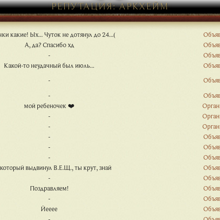
РЕПУТАЦИЯ: АРКХЕЙМ
и какие! Ых... Чуток не дотянул до 24...(
Объя
А, да? Спасибо хд
Объя
-
Объя
Какой-то неудачный был июль...
Объя
-
Объя
-
Объя
мой ребеночек ❤️
Орган
-
Орган
-
Орган
-
Объя
-
Объя
-
Объя
 который выдвинул В.Е.Щ., ты крут, знай
Объя
-
Объя
Поздравляем!
Объя
-
Объя
Йееее
Объя
-
Объя