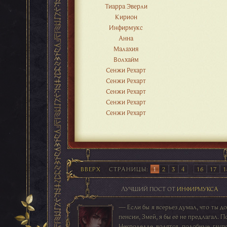
Тиарра Эверли
Кирион
Инфирмукс
Анна
Малахия
Волхайм
Сенжи Рехарт
Сенжи Рехарт
Сенжи Рехарт
Сенжи Рехарт
Сенжи Рехарт
ВВЕРХ
СТРАНИЦЫ
1
2
3
4
…
16
17
1
ЛУЧШИЙ ПОСТ ОТ
ИНФИРМУКСА
— Если бы я всерьез думал, что ты д
пенсии, Змей, я бы её не предлагал. П
Некроделле водятся подобные глуп