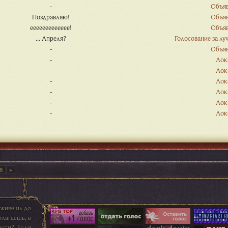
-
Объя
Поздравляю!
Объя
еееееееееееее!
Объя
... Апреля?
Голосование за л
-
Объя
-
Лок
-
Лок
-
Лок
-
Лок
-
Лок
-
Лок
8
оживешь до
олагаешь, в
ости? Если