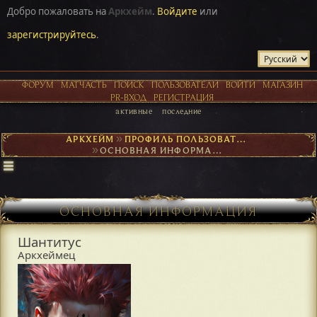
Добро пожаловать на
Аркхейм
.
Войдите
или
зарегистрируйтесь
.
ФОРУМ
МАТЧАСТЬ
ПОИСК
ПОЛЬЗОВАТЕЛИ
ВОЙТИ
МАГАЗИН
PR-ВХОД
РЕГИСТРАЦИЯ
активные
последние
АРКХЕЙМ
►
ПРОФИЛЬ ПОЛЬЗОВАТЕЛЯ ШАНТИТУС
►
ОСНОВНАЯ ИНФОРМАЦИЯ
ОСНОВНАЯ ИНФОРМАЦИЯ
Шантитус
Аркхеймец