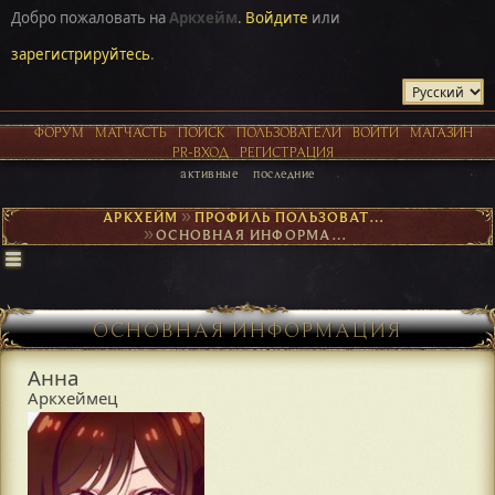
Добро пожаловать на
Аркхейм
.
Войдите
или
зарегистрируйтесь
.
ФОРУМ
МАТЧАСТЬ
ПОИСК
ПОЛЬЗОВАТЕЛИ
ВОЙТИ
МАГАЗИН
PR-ВХОД
РЕГИСТРАЦИЯ
активные
последние
АРКХЕЙМ
►
ПРОФИЛЬ ПОЛЬЗОВАТЕЛЯ АННА
►
ОСНОВНАЯ ИНФОРМАЦИЯ
ОСНОВНАЯ ИНФОРМАЦИЯ
Анна
Аркхеймец