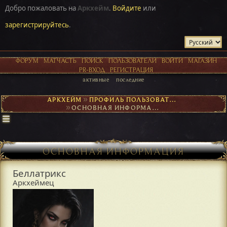
Добро пожаловать на
Аркхейм
.
Войдите
или
зарегистрируйтесь
.
ФОРУМ
МАТЧАСТЬ
ПОИСК
ПОЛЬЗОВАТЕЛИ
ВОЙТИ
МАГАЗИН
PR-ВХОД
РЕГИСТРАЦИЯ
активные
последние
АРКХЕЙМ
►
ПРОФИЛЬ ПОЛЬЗОВАТЕЛЯ БЕЛЛАТРИКС
►
ОСНОВНАЯ ИНФОРМАЦИЯ
ОСНОВНАЯ ИНФОРМАЦИЯ
Беллатрикс
Аркхеймец