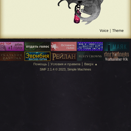
Voice
|
Theme
|
|
Помощь
Условия и правила
Вверх ▲
,
SMF 2.1.4 © 2023
Simple Machines