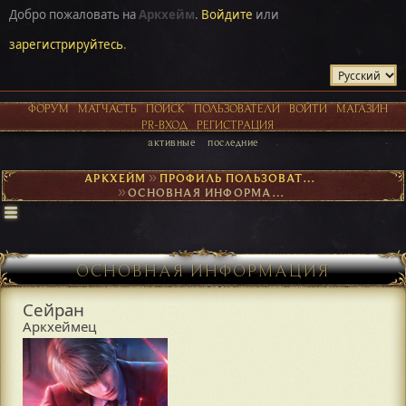
Добро пожаловать на
Аркхейм
.
Войдите
или
зарегистрируйтесь
.
ФОРУМ
МАТЧАСТЬ
ПОИСК
ПОЛЬЗОВАТЕЛИ
ВОЙТИ
МАГАЗИН
PR-ВХОД
РЕГИСТРАЦИЯ
активные
последние
АРКХЕЙМ
►
ПРОФИЛЬ ПОЛЬЗОВАТЕЛЯ СЕЙРАН
►
ОСНОВНАЯ ИНФОРМАЦИЯ
ОСНОВНАЯ ИНФОРМАЦИЯ
Сейран
Аркхеймец