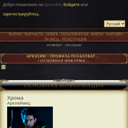
Добро пожаловать на
Аркхейм
.
Войдите
или
зарегистрируйтесь
.
ФОРУМ
МАТЧАСТЬ
ПОИСК
ПОЛЬЗОВАТЕЛИ
ВОЙТИ
МАГАЗИН
PR-ВХОД
РЕГИСТРАЦИЯ
активные
последние
АРКХЕЙМ
►
ПРОФИЛЬ ПОЛЬЗОВАТЕЛЯ ХРОМА
►
ОСНОВНАЯ ИНФОРМАЦИЯ
ОСНОВНАЯ ИНФОРМАЦИЯ
Хрома
Аркхеймец