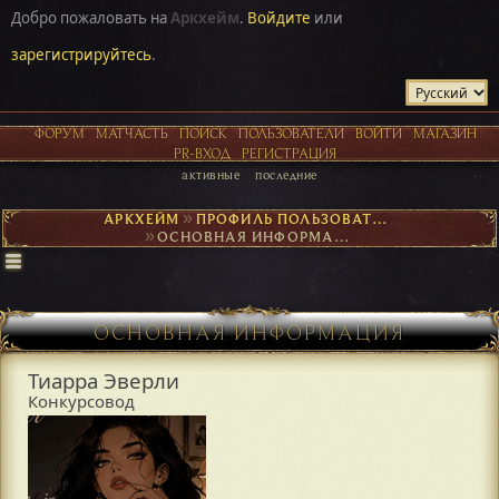
Добро пожаловать на
Аркхейм
.
Войдите
или
зарегистрируйтесь
.
ФОРУМ
МАТЧАСТЬ
ПОИСК
ПОЛЬЗОВАТЕЛИ
ВОЙТИ
МАГАЗИН
PR-ВХОД
РЕГИСТРАЦИЯ
активные
последние
АРКХЕЙМ
►
ПРОФИЛЬ ПОЛЬЗОВАТЕЛЯ ТИАРРА ЭВЕРЛИ
►
ОСНОВНАЯ ИНФОРМАЦИЯ
ОСНОВНАЯ ИНФОРМАЦИЯ
Тиарра Эверли
Конкурсовод