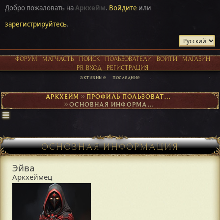
Добро пожаловать на
Аркхейм
.
Войдите
или
зарегистрируйтесь
.
ФОРУМ
МАТЧАСТЬ
ПОИСК
ПОЛЬЗОВАТЕЛИ
ВОЙТИ
МАГАЗИН
PR-ВХОД
РЕГИСТРАЦИЯ
активные
последние
АРКХЕЙМ
►
ПРОФИЛЬ ПОЛЬЗОВАТЕЛЯ ЭЙВА
►
ОСНОВНАЯ ИНФОРМАЦИЯ
ОСНОВНАЯ ИНФОРМАЦИЯ
Эйва
Аркхеймец