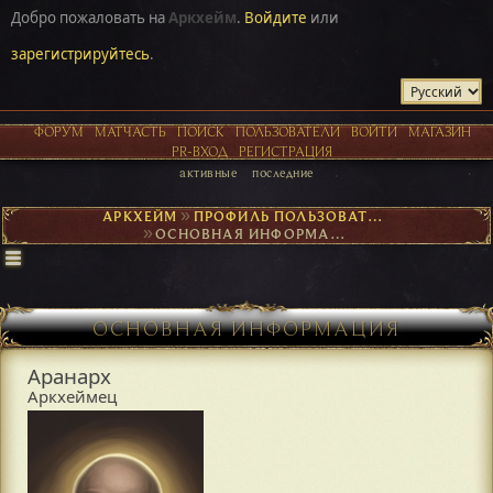
Добро пожаловать на
Аркхейм
.
Войдите
или
зарегистрируйтесь
.
ФОРУМ
МАТЧАСТЬ
ПОИСК
ПОЛЬЗОВАТЕЛИ
ВОЙТИ
МАГАЗИН
PR-ВХОД
РЕГИСТРАЦИЯ
активные
последние
АРКХЕЙМ
►
ПРОФИЛЬ ПОЛЬЗОВАТЕЛЯ АРАНАРХ
►
ОСНОВНАЯ ИНФОРМАЦИЯ
ОСНОВНАЯ ИНФОРМАЦИЯ
Аранарх
Аркхеймец