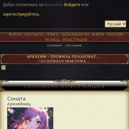
Добро пожаловать на
Аркхейм
.
Войдите
или
зарегистрируйтесь
.
ФОРУМ
МАТЧАСТЬ
ПОИСК
ПОЛЬЗОВАТЕЛИ
ВОЙТИ
МАГАЗИН
PR-ВХОД
РЕГИСТРАЦИЯ
активные
последние
АРКХЕЙМ
►
ПРОФИЛЬ ПОЛЬЗОВАТЕЛЯ СОНАТА
►
ОСНОВНАЯ ИНФОРМАЦИЯ
ОСНОВНАЯ ИНФОРМАЦИЯ
Соната
Аркхеймец