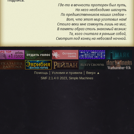
Подпись:
Где-то в вечности проторен был путь,
На него необходимо шагнуть
По предшественников наших следам –
Вот, что этот мир уготовил нам!
Стоило веки мне сомкнуть лишь на миг,
В памяти образ столь знакомый возник:
Та, кого считала я раньше собой,
Смотрит под конец на небосвод ночной.
|
|
Помощь
Условия и правила
Вверх ▲
,
SMF 2.1.4 © 2023
Simple Machines