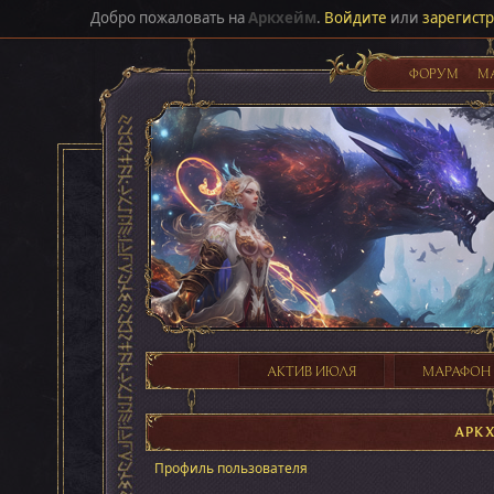
Добро пожаловать на
Аркхейм
.
Войдите
или
зарегист
ФОРУМ
М
АКТИВ ИЮЛЯ
МАРАФОН
АРК
Профиль пользователя