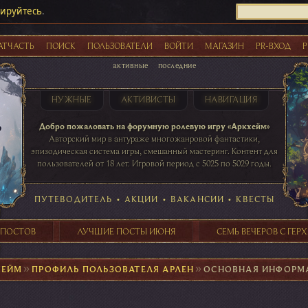
рируйтесь
.
АТЧАСТЬ
ПОИСК
ПОЛЬЗОВАТЕЛИ
ВОЙТИ
МАГАЗИН
PR-ВХОД
Р
активные
последние
НУЖНЫЕ
АКТИВИСТЫ
НАВИГАЦИЯ
Акции
Добро пожаловать на форумную ролевую игру «Аркхейм»
Авторский мир в антураже многожанровой фантастики,
эпизодическая система игры, смешанный мастеринг. Контент для
пользователей от 18 лет. Игровой период с 5025 по 5029 годы.
41 ПОСТОВ
31 ПОСТОВ
29 ПОСТОВ
24 ПОСТОВ
таблице игровой активности
ПУТЕВОДИТЕЛЬ
•
АКЦИИ
•
ВАКАНСИИ
•
КВЕСТЫ
 ПОСТОВ
ЛУЧШИЕ ПОСТЫ ИЮНЯ
СЕМЬ ВЕЧЕРОВ С ГЕР
ХЕЙМ
►
ПРОФИЛЬ ПОЛЬЗОВАТЕЛЯ АРЛЕН
►
ОСНОВНАЯ ИНФОРМ