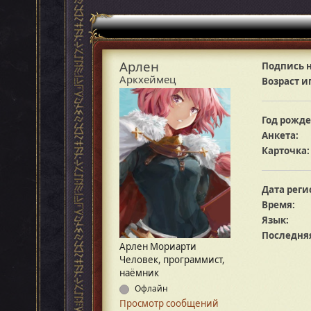
Арлен
Подпись н
Аркхеймец
Возраст и
Год рожде
Анкета:
Карточка:
Дата реги
Время:
Язык:
Последняя
Арлен Мориарти
Человек, программист,
наёмник
Офлайн
Просмотр сообщений