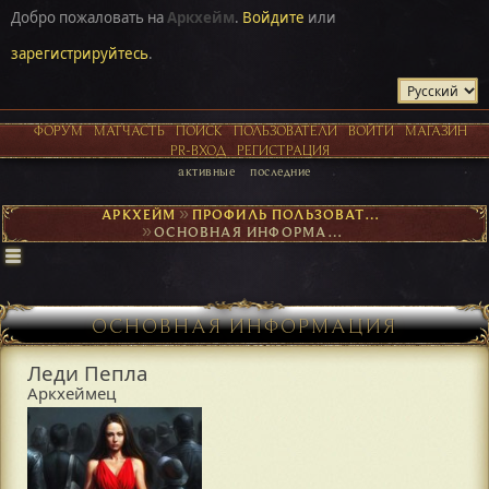
Добро пожаловать на
Аркхейм
.
Войдите
или
зарегистрируйтесь
.
ФОРУМ
МАТЧАСТЬ
ПОИСК
ПОЛЬЗОВАТЕЛИ
ВОЙТИ
МАГАЗИН
PR-ВХОД
РЕГИСТРАЦИЯ
активные
последние
АРКХЕЙМ
►
ПРОФИЛЬ ПОЛЬЗОВАТЕЛЯ ЛЕДИ ПЕПЛА
►
ОСНОВНАЯ ИНФОРМАЦИЯ
ОСНОВНАЯ ИНФОРМАЦИЯ
Леди Пепла
Аркхеймец