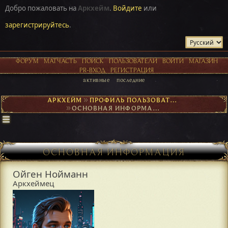
Добро пожаловать на
Аркхейм
.
Войдите
или
зарегистрируйтесь
.
ФОРУМ
МАТЧАСТЬ
ПОИСК
ПОЛЬЗОВАТЕЛИ
ВОЙТИ
МАГАЗИН
PR-ВХОД
РЕГИСТРАЦИЯ
активные
последние
АРКХЕЙМ
►
ПРОФИЛЬ ПОЛЬЗОВАТЕЛЯ ОЙГЕН НОЙМАНН
►
ОСНОВНАЯ ИНФОРМАЦИЯ
ОСНОВНАЯ ИНФОРМАЦИЯ
Ойген Нойманн
Аркхеймец