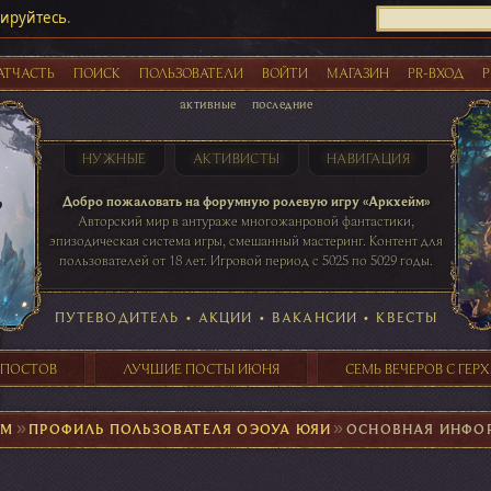
рируйтесь
.
АТЧАСТЬ
ПОИСК
ПОЛЬЗОВАТЕЛИ
ВОЙТИ
МАГАЗИН
PR-ВХОД
Р
активные
последние
НУЖНЫЕ
АКТИВИСТЫ
НАВИГАЦИЯ
Акции
Добро пожаловать на форумную ролевую игру «Аркхейм»
Авторский мир в антураже многожанровой фантастики,
эпизодическая система игры, смешанный мастеринг. Контент для
пользователей от 18 лет. Игровой период с 5025 по 5029 годы.
41 ПОСТОВ
31 ПОСТОВ
29 ПОСТОВ
24 ПОСТОВ
таблице игровой активности
ПУТЕВОДИТЕЛЬ
•
АКЦИИ
•
ВАКАНСИИ
•
КВЕСТЫ
 ПОСТОВ
ЛУЧШИЕ ПОСТЫ ИЮНЯ
СЕМЬ ВЕЧЕРОВ С ГЕР
ЙМ
►
ПРОФИЛЬ ПОЛЬЗОВАТЕЛЯ ОЭОУА ЮЯИ
►
ОСНОВНАЯ ИНФО