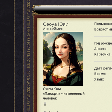
Оэоуа Юяи
Пользоват
Аркхеймец
Возраст и
Год рожде
Анкета:
Карточка:
Дата реги
Время:
Язык:
Оэоуа Юяи
«Панацея» – измененный
человек