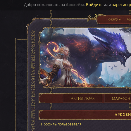
Добро пожаловать на
Аркхейм
.
Войдите
или
зарегист
ФОРУМ
М
АКТИВ ИЮЛЯ
МАРАФОН
АРКХЕ
Профиль пользователя