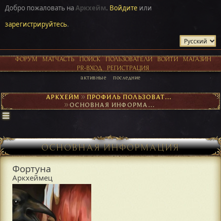
Добро пожаловать на
Аркхейм
.
Войдите
или
зарегистрируйтесь
.
ФОРУМ
МАТЧАСТЬ
ПОИСК
ПОЛЬЗОВАТЕЛИ
ВОЙТИ
МАГАЗИН
PR-ВХОД
РЕГИСТРАЦИЯ
активные
последние
АРКХЕЙМ
►
ПРОФИЛЬ ПОЛЬЗОВАТЕЛЯ ФОРТУНА
►
ОСНОВНАЯ ИНФОРМАЦИЯ
ОСНОВНАЯ ИНФОРМАЦИЯ
Фортуна
Аркхеймец