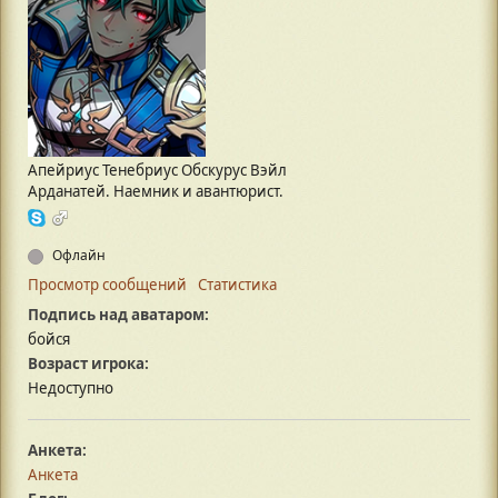
Апейриус Тенебриус Обскурус Вэйл
Арданатей. Наемник и авантюрист.
Офлайн
Просмотр сообщений
Статистика
Подпись над аватаром:
бойся
Возраст игрока:
Недоступно
Анкета:
Анкета