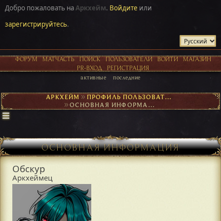
Добро пожаловать на
Аркхейм
.
Войдите
или
зарегистрируйтесь
.
ФОРУМ
МАТЧАСТЬ
ПОИСК
ПОЛЬЗОВАТЕЛИ
ВОЙТИ
МАГАЗИН
PR-ВХОД
РЕГИСТРАЦИЯ
активные
последние
АРКХЕЙМ
►
ПРОФИЛЬ ПОЛЬЗОВАТЕЛЯ ОБСКУР
►
ОСНОВНАЯ ИНФОРМАЦИЯ
ОСНОВНАЯ ИНФОРМАЦИЯ
Обскур
Аркхеймец