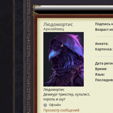
Людомортис
Подпись н
Аркхеймец
Возраст и
Анкета:
Карточка:
Дата реги
Время:
Язык:
Последняя
Людомортис
Демиург-трикстер, культист,
король и шут
Офлайн
Просмотр сообщений