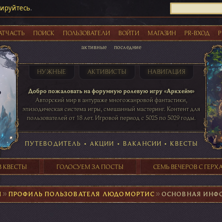
рируйтесь
.
АТЧАСТЬ
ПОИСК
ПОЛЬЗОВАТЕЛИ
ВОЙТИ
МАГАЗИН
PR-ВХОД
Р
активные
последние
НУЖНЫЕ
АКТИВИСТЫ
НАВИГАЦИЯ
Акции
Добро пожаловать на форумную ролевую игру «Аркхейм»
Авторский мир в антураже многожанровой фантастики,
эпизодическая система игры, смешанный мастеринг. Контент для
пользователей от 18 лет. Игровой период с 5025 по 5029 годы.
41 ПОСТОВ
31 ПОСТОВ
29 ПОСТОВ
24 ПОСТОВ
таблице игровой активности
ПУТЕВОДИТЕЛЬ
•
АКЦИИ
•
ВАКАНСИИ
•
КВЕСТЫ
В КВЕСТЫ
ГОЛОСУЕМ ЗА ПОСТЫ
СЕМЬ ВЕЧЕРОВ С ГЕР
М
►
ПРОФИЛЬ ПОЛЬЗОВАТЕЛЯ ЛЮДОМОРТИС
►
ОСНОВНАЯ ИНФ