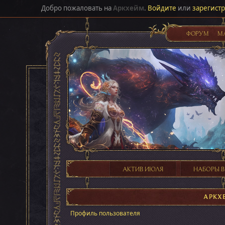
Добро пожаловать на
Аркхейм
.
Войдите
или
зарегист
ФОРУМ
М
АКТИВ ИЮЛЯ
НАБОРЫ В
АРКХ
Профиль пользователя