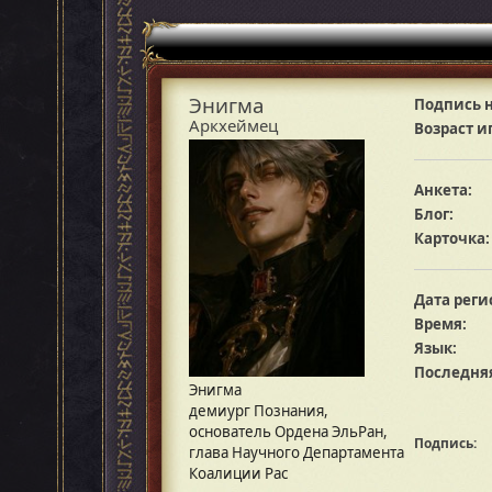
Энигма
Подпись н
Аркхеймец
Возраст и
Анкета:
Блог:
Карточка:
Дата реги
Время:
Язык:
Последняя
Энигма
демиург Познания,
основатель Ордена ЭльРан,
Подпись:
глава Научного Департамента
Коалиции Рас