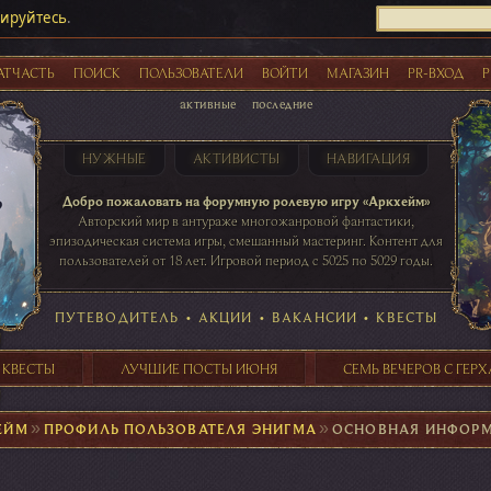
рируйтесь
.
АТЧАСТЬ
ПОИСК
ПОЛЬЗОВАТЕЛИ
ВОЙТИ
МАГАЗИН
PR-ВХОД
Р
активные
последние
НУЖНЫЕ
АКТИВИСТЫ
НАВИГАЦИЯ
Акции
Добро пожаловать на форумную ролевую игру «Аркхейм»
Авторский мир в антураже многожанровой фантастики,
эпизодическая система игры, смешанный мастеринг. Контент для
пользователей от 18 лет. Игровой период с 5025 по 5029 годы.
41 ПОСТОВ
31 ПОСТОВ
29 ПОСТОВ
24 ПОСТОВ
таблице игровой активности
ПУТЕВОДИТЕЛЬ
•
АКЦИИ
•
ВАКАНСИИ
•
КВЕСТЫ
 КВЕСТЫ
ЛУЧШИЕ ПОСТЫ ИЮНЯ
СЕМЬ ВЕЧЕРОВ С ГЕР
ЕЙМ
►
ПРОФИЛЬ ПОЛЬЗОВАТЕЛЯ ЭНИГМА
►
ОСНОВНАЯ ИНФОР