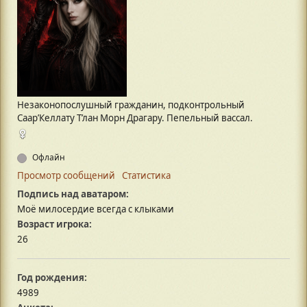
Незаконопослушный гражданин, подконтрольный
Саар’Келлату Т’лан Морн Драгару. Пепельный вассал.
Офлайн
Просмотр сообщений
Статистика
Подпись над аватаром:
Моё милосердие всегда с клыками
Возраст игрока:
26
Год рождения:
4989