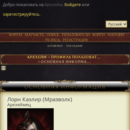
Добро пожаловать на
Аркхейм
.
Войдите
или
зарегистрируйтесь
.
ФОРУМ
МАТЧАСТЬ
ПОИСК
ПОЛЬЗОВАТЕЛИ
ВОЙТИ
МАГАЗИН
PR-ВХОД
РЕГИСТРАЦИЯ
активные
последние
АРКХЕЙМ
►
ПРОФИЛЬ ПОЛЬЗОВАТЕЛЯ ЛОРН КАЭЛИР (МРАЗВОЛК)
►
ОСНОВНАЯ ИНФОРМАЦИЯ
ОСНОВНАЯ ИНФОРМАЦИЯ
Лорн Каэлир (Мразволк)
Аркхеймец