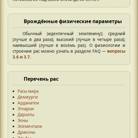
Врождённые физические параметры
Обычный (идентичный землянину); средний
(лучше в два раза); высокий (лучше в четыре раза);
наивысший (лучше в восемь раз). О физиологии и
строении рас можно узнать в разделе FAQ —
вопросы
3.6 и 3.7
.
Перечень рас
Расы мира
Демиурги
Арданатеи
Этнархи
Дархаты
Эоны
Элементали
Драконы
Эльфы