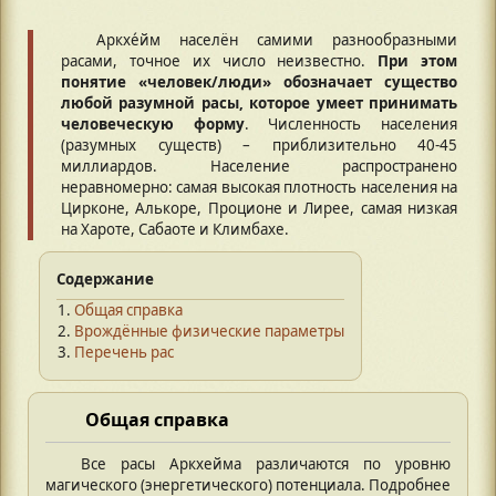
Аркхе́йм населён самими разнообразными
расами, точное их число неизвестно.
При этом
понятие «человек/люди» обозначает существо
любой разумной расы, которое умеет принимать
человеческую форму
. Численность населения
(разумных существ) – приблизительно 40-45
миллиардов. Население распространено
неравномерно: самая высокая плотность населения на
Цирконе, Алькоре, Проционе и Лирее, самая низкая
на Хароте, Сабаоте и Климбахе.
Содержание
Общая справка
Врождённые физические параметры
Перечень рас
Общая справка
Все расы Аркхейма различаются по уровню
магического (энергетического) потенциала. Подробнее