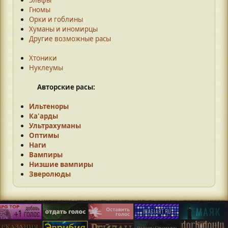
Гномы
Орки и гоблины
Хуманы и иномирцы
Другие возможные расы
Хтоники
Нуклеумы
Авторские расы:
Ильтеноры
Ка'арды
Ультрахуманы
Оптимы
Наги
Вампиры
Низшие вампиры
Зверолюды