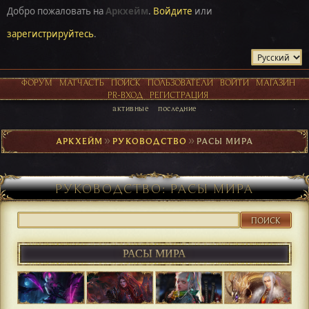
Добро пожаловать на
Аркхейм
.
Войдите
или
зарегистрируйтесь
.
ФОРУМ
МАТЧАСТЬ
ПОИСК
ПОЛЬЗОВАТЕЛИ
ВОЙТИ
МАГАЗИН
PR-ВХОД
РЕГИСТРАЦИЯ
активные
последние
АРКХЕЙМ
►
РУКОВОДСТВО
►
РАСЫ МИРА
РУКОВОДСТВО: РАСЫ МИРА
ПОИСК
РАСЫ МИРА