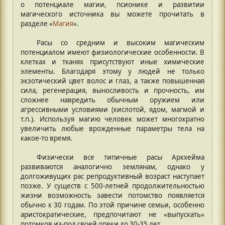
о потенциале магии, псионике и развитии
магического источника вы можете прочитать в
разделе «
Магия
».
Расы со средним и высоким магическим
потенциалом имеют физиологические особенности. В
клетках и тканях присутствуют иные химические
элементы. Благодаря этому у людей не только
экзотический цвет волос и глаз, а также повышенная
сила, регенерация, выносливость и прочность, им
сложнее навредить обычным оружием или
агрессивными условиями (кислотой, ядом, магмой и
т.п.). Используя магию человек может многократно
увеличить любые врожденные параметры тела на
какое-то время.
Физически все типичные расы Аркхейма
развиваются аналогично землянам, однако у
долгоживущих рас репродуктивный возраст наступает
позже. У существ с 500-летней продолжительностью
жизни возможность завести потомство появляется
обычно к 30 годам. По этой причине семьи, особенно
аристократические, предпочитают не «выпускать»
потомков из-под своей опеки до 30-35 лет.