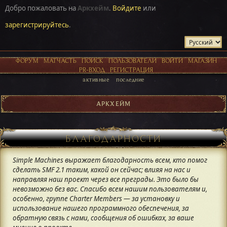
Добро пожаловать на
Аркхейм
.
Войдите
или
зарегистрируйтесь
.
ФОРУМ
МАТЧАСТЬ
ПОИСК
ПОЛЬЗОВАТЕЛИ
ВОЙТИ
МАГАЗИН
PR-ВХОД
РЕГИСТРАЦИЯ
активные
последние
АРКХЕЙМ
БЛАГОДАРНОСТИ
Simple Machines выражает благодарность всем, кто помог
сделать SMF 2.1 таким, какой он сейчас; влияя на нас и
направляя наш проект через все преграды. Это было бы
невозможно без вас. Спасибо всем нашим пользователям и,
особенно, группе Charter Members — за установку и
использование нашего программного обеспечения, за
обратную связь с нами, сообщения об ошибках, за ваше