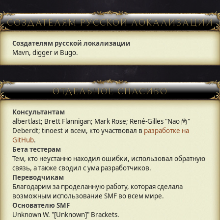
СОЗДАТЕЛЯМ РУССКОЙ ЛОКАЛИЗАЦИИ
Создателям русской локализации
Mavn, digger и Bugo.
ОТДЕЛЬНОЕ СПАСИБО
Консультантам
albertlast; Brett Flannigan; Mark Rose; René-Gilles "Nao 尚"
Deberdt; tinoest и всем, кто участвовал в
разработке на
GitHub
.
Бета тестерам
Тем, кто неустанно находил ошибки, использовал обратную
связь, а также сводил с ума разработчиков.
Переводчикам
Благодарим за проделанную работу, которая сделала
возможным использование SMF во всем мире.
Основателю SMF
Unknown W. "[Unknown]" Brackets.