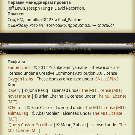
Первым менеджерам проекта
Jeff Lewis, Joseph Fung и David Recordon.
Памяти
Crip, K@, metallica48423 и Paul_Pauline.
И каждому, кого мы, возможно, пропустили — спасибо!
КОД / ГРАФИКА
Графика
Fugue Icons
| © 2012 Yusuke Kamiyamane | These icons are
licensed under a Creative Commons Attribution 3.0 License
Oxygen Icons
| These icons are licensed under
GNU LGPLv3
Код
JQuery
| © John Resig | Licensed under
The MIT License (MIT)
hoverIntent
| © Brian Cherne | Licensed under
The MIT License
(MIT)
SCEditor
| © Sam Clarke | Licensed under
The MIT License (MIT)
animaDrag
| © Abel Mohler | Licensed under
The MIT License
(MIT)
jQuery Custom Scrollbar
| © Maciej Zubala | Licensed under
The
MIT License (MIT)