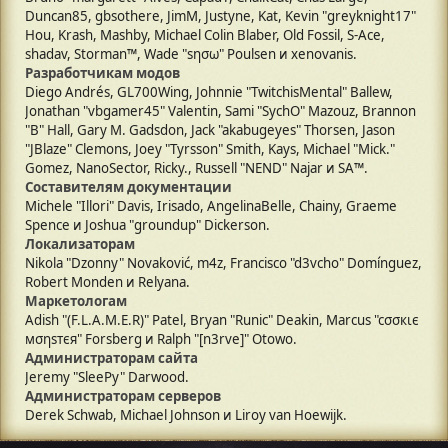
Duncan85, gbsothere, JimM, Justyne, Kat, Kevin "greyknight17"
Hou, Krash, Mashby, Michael Colin Blaber, Old Fossil, S-Ace,
shadav, Storman™, Wade "sησω" Poulsen и xenovanis.
Разработчикам модов
Diego Andrés, GL700Wing, Johnnie "TwitchisMental" Ballew,
Jonathan "vbgamer45" Valentin, Sami "SychO" Mazouz, Brannon
"B" Hall, Gary M. Gadsdon, Jack "akabugeyes" Thorsen, Jason
"JBlaze" Clemons, Joey "Tyrsson" Smith, Kays, Michael "Mick."
Gomez, NanoSector, Ricky., Russell "NEND" Najar и SA™.
Составителям документации
Michele "Illori" Davis, Irisado, AngelinaBelle, Chainy, Graeme
Spence и Joshua "groundup" Dickerson.
Локализаторам
Nikola "Dzonny" Novaković, m4z, Francisco "d3vcho" Domínguez,
Robert Monden и Relyana.
Маркетологам
Adish "(F.L.A.M.E.R)" Patel, Bryan "Runic" Deakin, Marcus "cσσкιє
мσηѕтєя" Forsberg и Ralph "[n3rve]" Otowo.
Администраторам сайта
Jeremy "SleePy" Darwood.
Администраторам серверов
Derek Schwab, Michael Johnson и Liroy van Hoewijk.