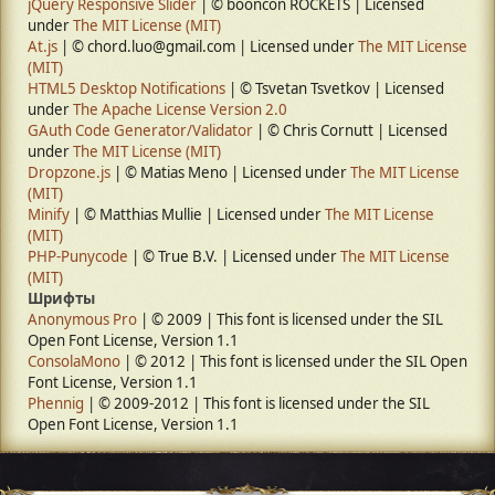
jQuery Responsive Slider
| © booncon ROCKETS | Licensed
under
The MIT License (MIT)
At.js
| © chord.luo@gmail.com | Licensed under
The MIT License
(MIT)
HTML5 Desktop Notifications
| © Tsvetan Tsvetkov | Licensed
under
The Apache License Version 2.0
GAuth Code Generator/Validator
| © Chris Cornutt | Licensed
under
The MIT License (MIT)
Dropzone.js
| © Matias Meno | Licensed under
The MIT License
(MIT)
Minify
| © Matthias Mullie | Licensed under
The MIT License
(MIT)
PHP-Punycode
| © True B.V. | Licensed under
The MIT License
(MIT)
Шрифты
Anonymous Pro
| © 2009 | This font is licensed under the SIL
Open Font License, Version 1.1
ConsolaMono
| © 2012 | This font is licensed under the SIL Open
Font License, Version 1.1
Phennig
| © 2009-2012 | This font is licensed under the SIL
Open Font License, Version 1.1