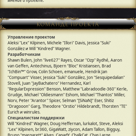
мнение о проекте.
КОМАНДЕ ПРОЕКТА
Управление проектом
Aleksi "Lex" Kilpinen, Michele "Illori" Davis, Jessica "Suki"
González и Will "Kindred" Wagner.
Разработчикам
Shawn Bulen, John "live627" Rayes, Oscar "Ozp" Rydhé, Aaron
van Geffen, Antechinus, Bjoern "Bloc" Kristiansen, Brad
"IchBin™" Grow, Colin Schoen, emanuele, Hendrik Jan
"Compuart" Visser, Jessica "Suki" González, Jon "Sesquipedalian"
Stovell, Juan "JayBachatero" Hernandez, Karl
"RegularExpression" Benson, Matthew "Labradoodle-360" Kerle,
Grudge, Michael "Oldiesmann" Eshom, Michael "Thantos" Miller,
Norv, Peter "Arantor" Spicer, Selman "[SiNaN]" Eser, Shitiz
"Dragooon" Garg, Theodore "Orstio" Hildebrandt, Thorsten "TE"
Eurich и winrules.
Специалистам поддержки
Will "Kindred" Wagner, Doug Heffernan, lurkalot, Steve, Aleksi
"Lex" Kilpinen, br360, GigaWatt, ziycon, Adam Tallon, Bigguy,
Bruno "margarett" Alves, CapadY, ChalkCat, Chas Large,