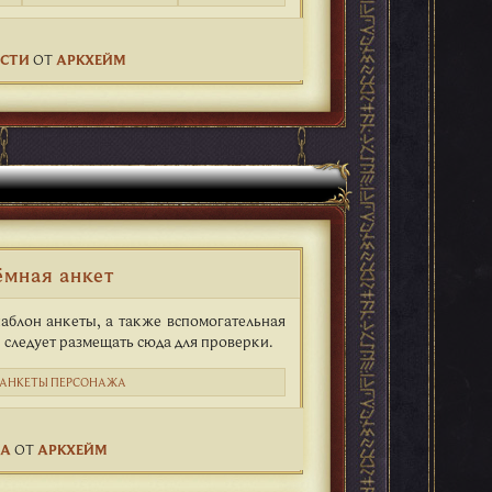
ОСТИ
ОТ
АРКХЕЙМ
мная анкет
аблон анкеты, а также вспомогательная
 следует размещать сюда для проверки.
АНКЕТЫ ПЕРСОНАЖА
ЖА
ОТ
АРКХЕЙМ