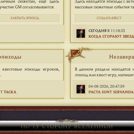
 личным сюжетам, ещё здесь
Здесь находятся эпизоды с ак
участие GM согласовывается.
массовые сюжетные события та
ЗАКРЫТЬ ЭПИЗОД
СОЗДАТЬ КВЕСТ
СЕГОДНЯ
В 11:18:33
КОГДА СГОРАЮТ ЗВЕЗ
эпизоды
Незавер
 квестовые эпизоды игроков,
В данном разделе находятся 
.
эпизод или квест игру, напишит
04-08-2026, 20:47:59
Т
ТАСКА
PACTA SUNT SERVANDA
ПО ТУ СТОРОНУ ВСЕЛЕННОЙ