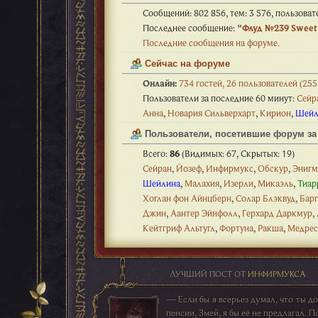
Сообщений: 802 856, тем: 3 576, пользоват
Последнее сообщение:
"
Флуд №239 Sweet d
Последние сообщения на форуме.
Сейчас на форуме
Онлайн:
734 гостей, 26 пользователей (255
Пользователи за последние 60 минут:
Сейр
Анна
,
Новария Сильверхарт
,
Кирион
,
Шейл
Пользователи, посетившие форум за 
Всего:
86
(Видимых: 67, Скрытых: 19)
Сейран
,
Йозеф
,
Инфирмукс
,
Обскур
,
Энигм
Шейлина
,
Малахия
,
Изерли
,
Микаэль
,
Тиар
Хоглан фон Айнцберн
,
Солар Блэквуд
,
Барг
Джин
,
Аантер Эйнфолл
,
Герхард Даркмур
,
Кейтгриф Альтугл
,
Фортуна
,
Ракша
,
Медрес
ЛУЧШИЙ ПОСТ ОТ
ИНФИРМУКСА
— Если бы я всерьез думал, что ты д
пенсии, Змей, я бы её не предлагал. П