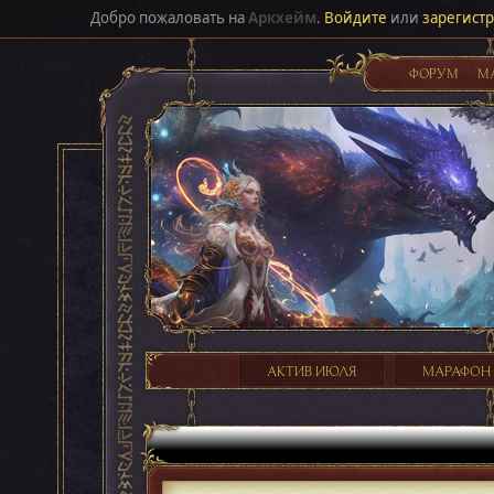
Добро пожаловать на
Аркхейм
.
Войдите
или
зарегист
ФОРУМ
М
АКТИВ ИЮЛЯ
МАРАФОН