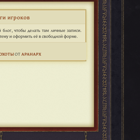
ги игроков
й блог, чтобы делать там личные записи.
тему и оформить её в свободной форме.
 ОХОТЫ
ОТ
АРАНАРХ