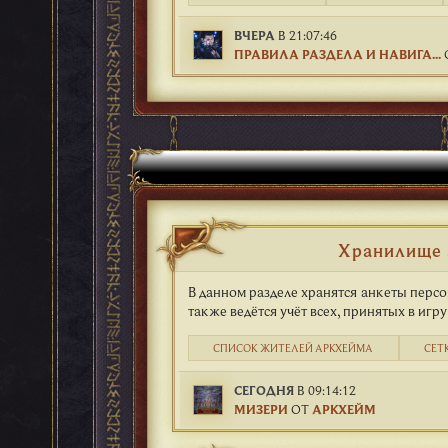
ВЧЕРА
В 21:07:46
ПРАВИЛА РАЗДЕЛА И НАВИГА...
Хранилище 
В данном разделе хранятся анкеты перс
также ведётся учёт всех, принятых в игр
СПИСОК ЖИТЕЛЕЙ АРКХЕЙМА
СЕТ
СЕГОДНЯ
В 09:14:12
МИЗЕРИ
ОТ
АРКХЕЙМ