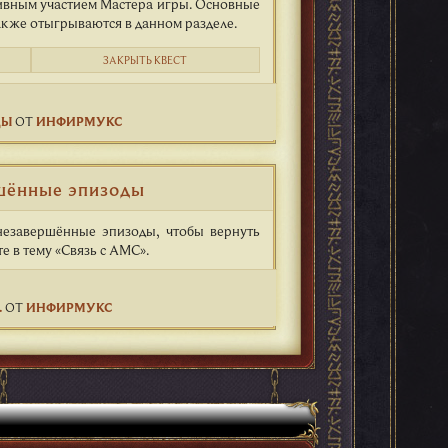
тивным участием Мастера игры. Основные
кже отыгрываются в данном разделе.
ЗАКРЫТЬ КВЕСТ
ДЫ
ОТ
ИНФИРМУКС
шённые эпизоды
незавершённые эпизоды, чтобы вернуть
е в тему «Связь с АМС».
.
ОТ
ИНФИРМУКС