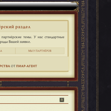
ёрский раздел
 партнёрские темы. У нас стандартные
 рады Вашей заявке.
ВА
МЫ У ПАРТНЁРОВ
РСТВА
ОТ
ПИАР-АГЕНТ