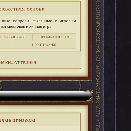
 сюжетная основа
онные вопросы, связанные с игровым
ся квестовая и личная игра.
ИСК СОИГРОКОВ
ПРАВИЛА КВЕСТОВ
ПРОЙТИ ДАНЖ
Я КИ...
ОТ
ТВИНЬЧ
овые эпизоды