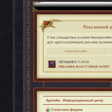
Рекламный 
У нас стандартные условия баннерообме
друг друга и размещать рекламу на взаи
НАША РЕКЛАМА
СЕГОДНЯ
В 11:29:30
РЕКЛАМА №14
ОТ
ПИАР-АГЕНТ
Аркхейм - Информационный центр
Статистика форума