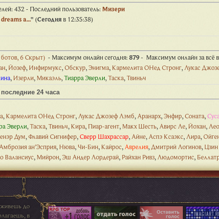
елей: 432 - Последний пользователь:
Mизери
reams a...
"
(
Сегодня
в 12:35:38)
 ботов, 6 Скрыт)
- Максимум онлайн сегодня:
879
- Максимум онлайн за всё вр
ан
,
Йозеф
,
Инфирмукс
,
Обскур
,
Энигма
,
Кармелита ОНед Стронг
,
Лукас Джоз
ина
,
Изерли
,
Микаэль
,
Тиарра Эверли
,
Таска
,
Твиньч
последние 24 часа
а
,
Кармелита ОНед Стронг
,
Лукас Джозеф Лэмб
,
Аранарх
,
Энфир
,
Соната
,
Сус
ра Эверли
,
Таска
,
Твиньч
,
Кира
,
Пиар-агент
,
Макх Шесть
,
Авирс Ле
,
Йохан
,
Лео
енэр Дум
,
Флавий Сигнифер
,
Сверр Шахрассар
,
Айне
,
Аспэ Ксаэкс
,
Лира
,
Ойге
Амброзия ан’Эсприя
,
Нюва
,
Чи-Бин
,
Кайрос
,
Аврелия
,
Дмитрий Логинов
,
Цзин
о Валансиус
,
Мийрон
,
Эш Андер Лордерай
,
Райхан Ривз
,
Людомортис
,
Беллат
оживешь до
олагаешь, в