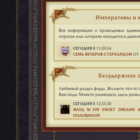
Императивы и 
Вся информация о проводимых админис
опросах или лотереях находится в данно
СЕГОДНЯ
В 11:20:34
СЕМЬ ВЕЧЕРОВ С ГЕРХАРДОМ
ОТ
Безудержное 
Любимый раздел флуда. Желаете что-то о
Вам сюда. Можете размещать здесь разв
СЕГОДНЯ
В 12:35:38
ФЛУД №239 SWEET DREAMS A.
ПОЛОВИНОЙ