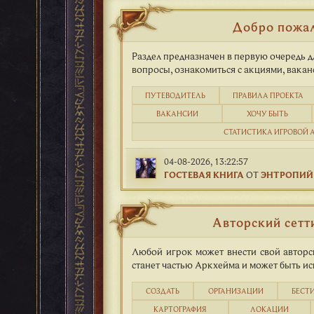
Добро пожа
Раздел предназначен в первую очередь дл
вопросы, ознакомиться с акциями, вака
ПУТЕВОДИТЕЛЬ
ПРАВИЛА ПРОЕКТА
ВАКАНСИИ
ХОЧУ БЫТЬ
СТАТИСТИКА ИГРОВОЙ 
04-08-2026, 13:22:57
ГОСТЕВАЯ КНИГА
ОТ
ЭНТРОПИЙ
Авторский сетт
Любой игрок может внести свой авторс
станет частью Аркхейма и может быть ис
СОЗДАТЬ
ОРГАНИЗАЦИИ
БЕСТ
КАРТОГРАФИЯ
ЛОКАЦИИ