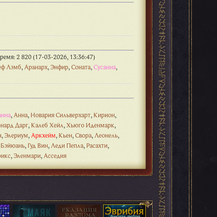
емя: 2 820 (17-03-2026, 13:36:47)
еф Лэмб
,
Аранарх
,
Энфир
,
Соната
,
Сусанна
,
анна
,
Анна
,
Новария Сильверхарт
,
Кирион
,
нард Дарг
,
Калеб Хейл
,
Хьюго Иденмарк
,
н
,
Элериум
,
Аркхейм
,
Кьен
,
Свора
,
Леонель
,
 Бэйюань
,
Гуд Вин
,
Леди Пепла
,
Расахти
,
рикс
,
Эленмари
,
Асседия