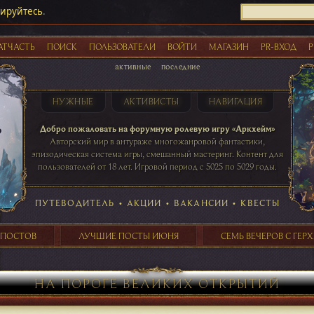
рируйтесь
.
АТЧАСТЬ
ПОИСК
ПОЛЬЗОВАТЕЛИ
ВОЙТИ
МАГАЗИН
PR-ВХОД
Р
активные
последние
НУЖНЫЕ
АКТИВИСТЫ
НАВИГАЦИЯ
Акции
Добро пожаловать на форумную ролевую игру «Аркхейм»
Авторский мир в антураже многожанровой фантастики,
эпизодическая система игры, смешанный мастеринг. Контент для
пользователей от 18 лет. Игровой период с 5025 по 5029 годы.
41 ПОСТОВ
31 ПОСТОВ
29 ПОСТОВ
24 ПОСТОВ
таблице игровой активности
ПУТЕВОДИТЕЛЬ
•
АКЦИИ
•
ВАКАНСИИ
•
КВЕСТЫ
 ПОСТОВ
ЛУЧШИЕ ПОСТЫ ИЮНЯ
СЕМЬ ВЕЧЕРОВ С ГЕР
НА ПОРОГЕ ВЕЛИКИХ ОТКРЫТИЙ