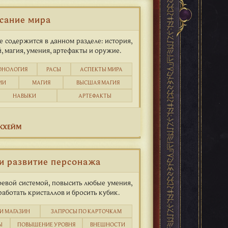
сание мира
 содержится в данном разделе: история,
, магия, умения, артефакты и оружие.
ОНОЛОГИЯ
РАСЫ
АСПЕКТЫ МИРА
ИИ
МАГИЯ
ВЫСШАЯ МАГИЯ
НАВЫКИ
АРТЕФАКТЫ
КХЕЙМ
и развитие персонажа
оевой системой, повысить любые умения,
работать кристаллов и бросить кубик.
И МАГАЗИН
ЗАПРОСЫ ПО КАРТОЧКАМ
Ы
ПОВЫШЕНИЕ УРОВНЯ
ВНЕШНОСТИ