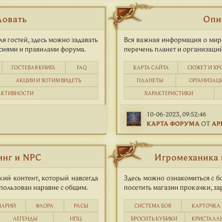
ловать
Опи
я гостей, здесь можно задавать
Вся важная информация о мире
нсиями и правилами форума.
перечень планет и организаций
ГОСТЕВАЯ КНИГА
FAQ
КАРТА САЙТА
CЮЖЕТ И ХР
АКЦИИ И ХОТИМ ВИДЕТЬ
ПЛАНЕТЫ
ОРГАНИЗАЦ
АКТИВНОСТИ
ХАРАКТЕРИСТИКИ
10-06-2023, 09:52:46
КАРТА ФОРУМА
ОТ
АР
инг и NPC
Игромеханика 
кий контент, который навсегда
Здесь можно ознакомиться с б
пользован наравне с общим.
посетить магазин прокачки, за
ИАРИЙ
ФЛОРА
РАСЫ
СИСТЕМА БОЯ
КАРТОЧКА 
ЛЕГЕНДЫ
НПЦ
БРОСИТЬ КУБИКИ
КРИСТАЛЛ