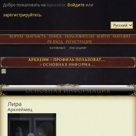
Добро пожаловать на
Аркхейм
.
Войдите
или
зарегистрируйтесь
.
ФОРУМ
МАТЧАСТЬ
ПОИСК
ПОЛЬЗОВАТЕЛИ
ВОЙТИ
МАГАЗИН
PR-ВХОД
РЕГИСТРАЦИЯ
активные
последние
АРКХЕЙМ
►
ПРОФИЛЬ ПОЛЬЗОВАТЕЛЯ ЛИРА
►
ОСНОВНАЯ ИНФОРМАЦИЯ
ОСНОВНАЯ ИНФОРМАЦИЯ
Лира
Аркхеймец