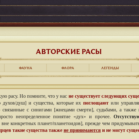
АВТОРСКИЕ РАСЫ
ФАУНА
ФЛОРА
ЛЕГЕНДЫ
ю расу. Но помните, что у нас
не существует следующих суще
р духов/душ] и существа, которые их
поглощают
или управляю
о связанные с синигами [жнецами смерти], судьбами, а также
 просто неопределенное понятие «дух» и прочее.
Отсутству
вне конкретных планет/планетоидов], прежде чем придумывать 
рцев такие существа также
не принимаются
и не могут суще