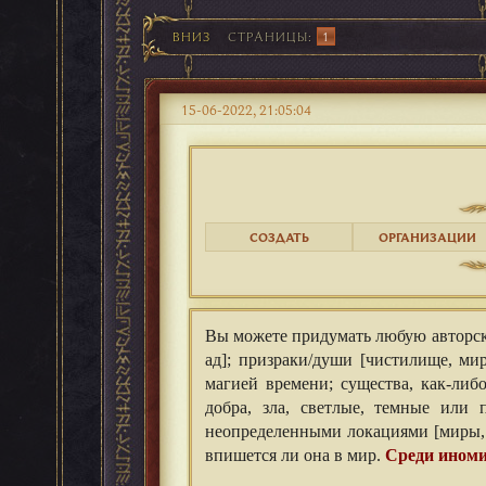
ВНИЗ
СТРАНИЦЫ
1
15-06-2022, 21:05:04
СОЗДАТЬ
ОРГАНИЗАЦИИ
Вы можете придумать любую авторску
ад]; призраки/души [чистилище, ми
магией времени; существа, как-либ
добра, зла, светлые, темные или
неопределенными локациями [миры, 
впишется ли она в мир.
Среди иноми