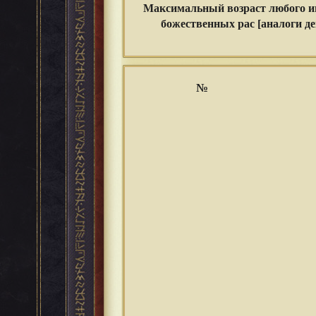
Максимальный
возраст
любого и
божественных рас [аналоги д
№