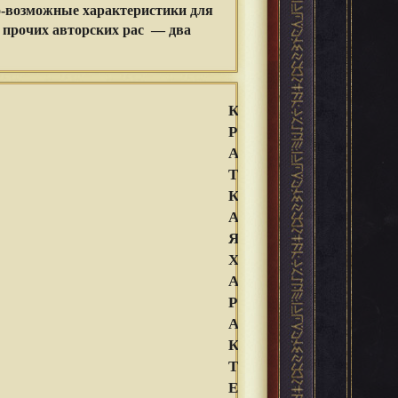
-возможные характеристики для
х прочих авторских рас — два
К
Р
А
Т
К
А
Я
Х
А
Р
А
К
Т
Е