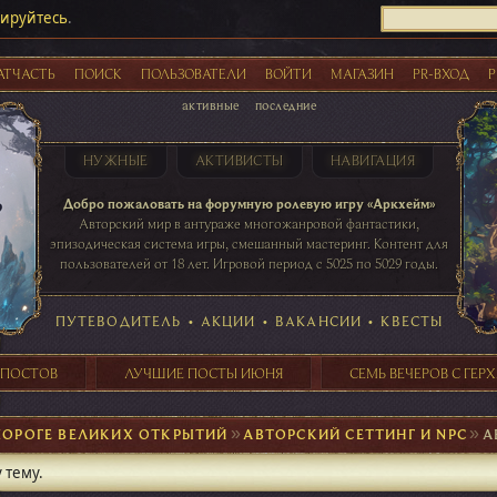
рируйтесь
.
АТЧАСТЬ
ПОИСК
ПОЛЬЗОВАТЕЛИ
ВОЙТИ
МАГАЗИН
PR-ВХОД
Р
активные
последние
НУЖНЫЕ
АКТИВИСТЫ
НАВИГАЦИЯ
Акции
Добро пожаловать на форумную ролевую игру «Аркхейм»
Авторский мир в антураже многожанровой фантастики,
эпизодическая система игры, смешанный мастеринг. Контент для
пользователей от 18 лет. Игровой период с 5025 по 5029 годы.
41 ПОСТОВ
31 ПОСТОВ
29 ПОСТОВ
24 ПОСТОВ
таблице игровой активности
ПУТЕВОДИТЕЛЬ
•
АКЦИИ
•
ВАКАНСИИ
•
КВЕСТЫ
 ПОСТОВ
ЛУЧШИЕ ПОСТЫ ИЮНЯ
СЕМЬ ВЕЧЕРОВ С ГЕР
ПОРОГЕ ВЕЛИКИХ ОТКРЫТИЙ
►
АВТОРСКИЙ СЕТТИНГ И NPC
►
А
 тему.