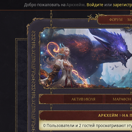
Добро пожаловать на
Аркхейм
.
Войдите
или
зарегист
ФОРУМ
М
АКТИВ ИЮЛЯ
МАРАФОН
АРКХЕЙМ
►
НА 
0 Пользователи и 2 гостей просматривают эту