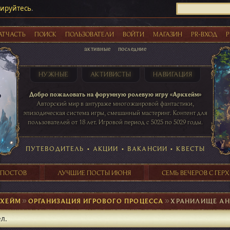
рируйтесь
.
АТЧАСТЬ
ПОИСК
ПОЛЬЗОВАТЕЛИ
ВОЙТИ
МАГАЗИН
PR-ВХОД
Р
активные
последние
НУЖНЫЕ
АКТИВИСТЫ
НАВИГАЦИЯ
Акции
Добро пожаловать на форумную ролевую игру «Аркхейм»
Авторский мир в антураже многожанровой фантастики,
эпизодическая система игры, смешанный мастеринг. Контент для
пользователей от 18 лет. Игровой период с 5025 по 5029 годы.
41 ПОСТОВ
31 ПОСТОВ
29 ПОСТОВ
24 ПОСТОВ
таблице игровой активности
ПУТЕВОДИТЕЛЬ
•
АКЦИИ
•
ВАКАНСИИ
•
КВЕСТЫ
 ПОСТОВ
ЛУЧШИЕ ПОСТЫ ИЮНЯ
СЕМЬ ВЕЧЕРОВ С ГЕР
КХЕЙМ
►
ОРГАНИЗАЦИЯ ИГРОВОГО ПРОЦЕССА
►
ХРАНИЛИЩЕ АН
ел.