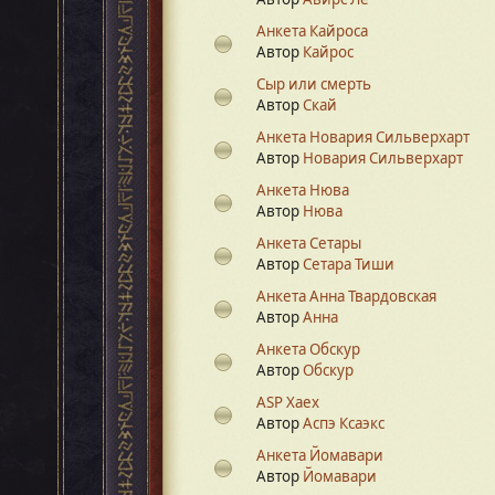
Анкета Кайроса
Автор
Кайрос
Сыр или смерть
Автор
Скай
Анкета Новария Сильверхарт
Автор
Новария Сильверхарт
Анкета Нюва
Автор
Нюва
Анкета Сетары
Автор
Сетара Тиши
Анкета Анна Твардовская
Автор
Анна
Анкета Обскур
Автор
Обскур
ASP Xaex
Автор
Аспэ Ксаэкс
Анкета Йомавари
Автор
Йомавари