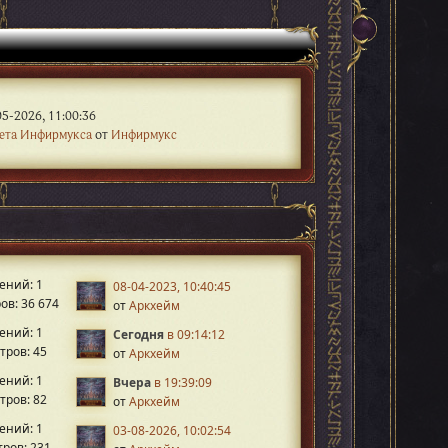
5-2026, 11:00:36
ета Инфирмукса
от
Инфирмукс
ений: 1
08-04-2023, 10:40:45
ов: 36 674
от
Аркхейм
ений: 1
Сегодня
в 09:14:12
тров: 45
от
Аркхейм
ений: 1
Вчера
в 19:39:09
тров: 82
от
Аркхейм
ений: 1
03-08-2026, 10:02:54
ров: 231