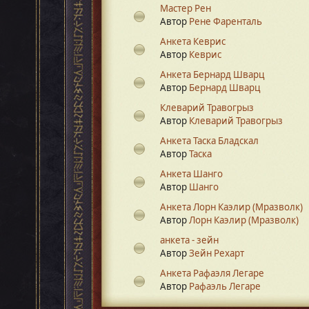
Мастер Рен
Автор
Рене Фаренталь
Анкета Кеврис
Автор
Кеврис
Анкета Бернард Шварц
Автор
Бернард Шварц
Клеварий Травогрыз
Автор
Клеварий Травогрыз
Анкета Таска Бладскал
Автор
Таска
Анкета Шанго
Автор
Шанго
Анкета Лорн Каэлир (Мразволк)
Автор
Лорн Каэлир (Мразволк)
анкета - зейн
Автор
Зейн Рехарт
Анкета Рафаэля Легаре
Автор
Рафаэль Легаре