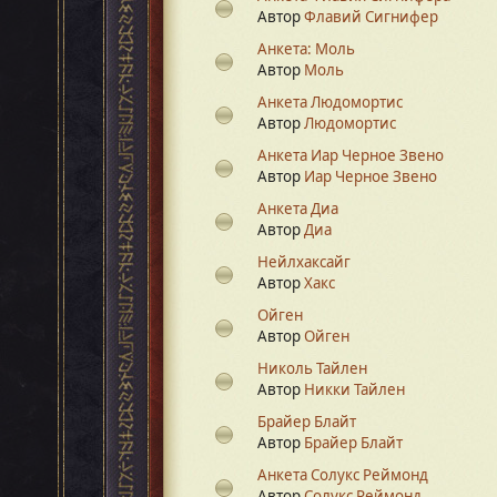
Автор
Флавий Сигнифер
Анкета: Моль
Автор
Моль
Анкета Людомортис
Автор
Людомортис
Анкета Иар Черное Звено
Автор
Иар Черное Звено
Анкета Диа
Автор
Диа
Нейлхаксайг
Автор
Хакс
Ойген
Автор
Ойген
Николь Тайлен
Автор
Никки Тайлен
Брайер Блайт
Автор
Брайер Блайт
Анкета Солукс Реймонд
Автор
Солукс Реймонд