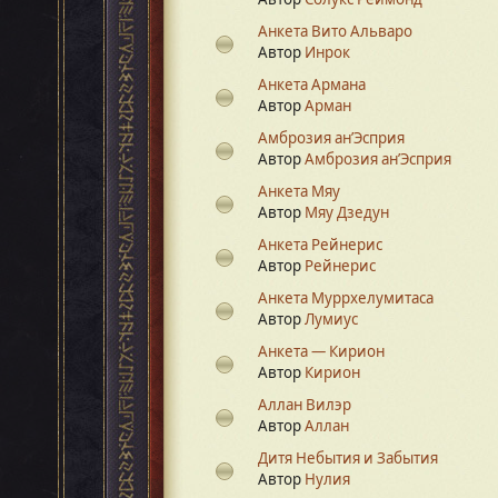
Анкета Вито Альваро
Автор
Инрок
Анкета Армана
Автор
Арман
Амброзия ан’Эсприя
Автор
Амброзия ан’Эсприя
Анкета Мяу
Автор
Мяу Дзедун
Анкета Рейнерис
Автор
Рейнерис
Анкета Муррхелумитаса
Автор
Лумиус
Анкета — Кирион
Автор
Кирион
Аллан Вилэр
Автор
Аллан
Дитя Небытия и Забытия
Автор
Нулия