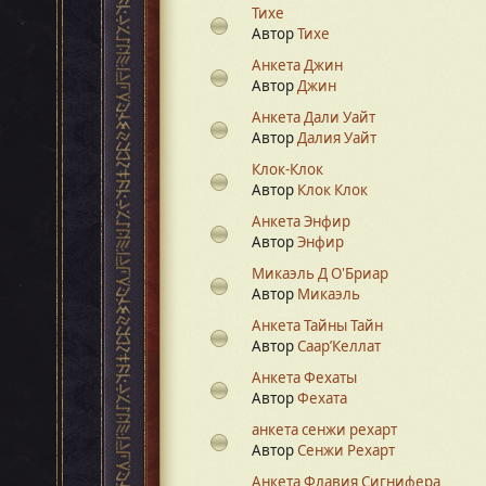
Тихе
Автор
Тихе
Анкета Джин
Автор
Джин
Анкета Дали Уайт
Автор
Далия Уайт
Клок-Клок
Автор
Клок Клок
Анкета Энфир
Автор
Энфир
Микаэль Д О'Бриар
Автор
Микаэль
Анкета Тайны Тайн
Автор
Саар’Келлат
Анкета Фехаты
Автор
Фехата
анкета сенжи рехарт
Автор
Сенжи Рехарт
Анкета Флавия Сигнифера