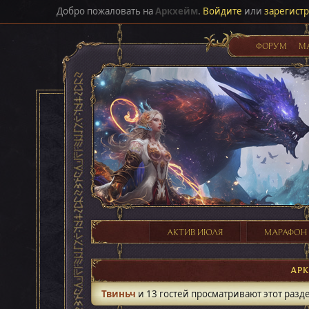
Добро пожаловать на
Аркхейм
.
Войдите
или
зарегист
ФОРУМ
М
АКТИВ ИЮЛЯ
МАРАФОН
АР
Твиньч
и 13 гостей просматривают этот разд