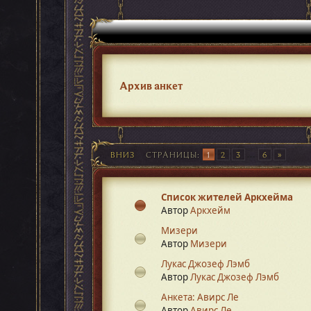
Архив анкет
ВНИЗ
СТРАНИЦЫ
1
2
3
...
6
Список жителей Аркхейма
Автор
Аркхейм
Мизери
Автор
Mизери
Лукас Джозеф Лэмб
Автор
Лукас Джозеф Лэмб
Анкета: Авирс Ле
Автор
Авирс Ле