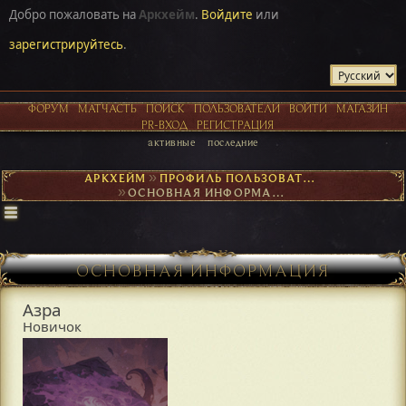
Добро пожаловать на
Аркхейм
.
Войдите
или
зарегистрируйтесь
.
ФОРУМ
МАТЧАСТЬ
ПОИСК
ПОЛЬЗОВАТЕЛИ
ВОЙТИ
МАГАЗИН
PR-ВХОД
РЕГИСТРАЦИЯ
активные
последние
АРКХЕЙМ
►
ПРОФИЛЬ ПОЛЬЗОВАТЕЛЯ АЗРА
►
ОСНОВНАЯ ИНФОРМАЦИЯ
ОСНОВНАЯ ИНФОРМАЦИЯ
Азра
Новичок