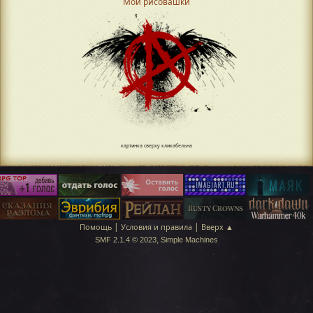
Мои рисовашки
картинка сверху кликабельна
|
|
Помощь
Условия и правила
Вверх ▲
,
SMF 2.1.4 © 2023
Simple Machines