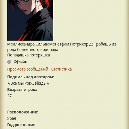
Меллиссандра СильваМенетфам Петрикор дэ Гробашь из
рода Солнечного водопада
Попадашка потеряшка
Офлайн
Просмотр сообщений
Статистика
Подпись над аватаром:
✭Все мы Рок-Звёзды✭
Возраст игрока:
27
Расположение:
Урал
Год рождения: