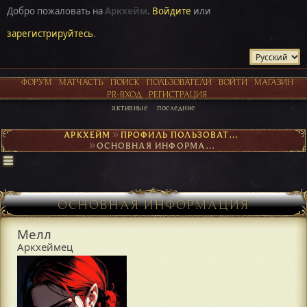
Добро пожаловать на
Аркхейм
.
Войдите
или
зарегистрируйтесь
.
ФОРУМ
МАТЧАСТЬ
ПОИСК
ПОЛЬЗОВАТЕЛИ
ВОЙТИ
МАГАЗИН
PR-ВХОД
РЕГИСТРАЦИЯ
активные
последние
АРКХЕЙМ
►
ПРОФИЛЬ ПОЛЬЗОВАТЕЛЯ МЕЛЛ
►
ОСНОВНАЯ ИНФОРМАЦИЯ
ОСНОВНАЯ ИНФОРМАЦИЯ
Мелл
Аркхеймец