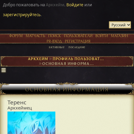
Добро пожаловать на
Аркхейм
.
Войдите
или
зарегистрируйтесь
.
ФОРУМ
МАТЧАСТЬ
ПОИСК
ПОЛЬЗОВАТЕЛИ
ВОЙТИ
МАГАЗИН
PR-ВХОД
РЕГИСТРАЦИЯ
активные
последние
АРКХЕЙМ
►
ПРОФИЛЬ ПОЛЬЗОВАТЕЛЯ ТЕРЕНС
►
ОСНОВНАЯ ИНФОРМАЦИЯ
ОСНОВНАЯ ИНФОРМАЦИЯ
Теренс
Аркхеймец